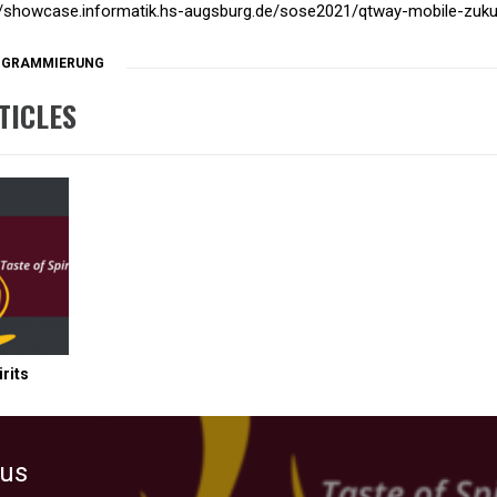
//showcase.informatik.hs-augsburg.de/sose2021/qtway-mobile-zuku
OGRAMMIERUNG
TICLES
irits
ous