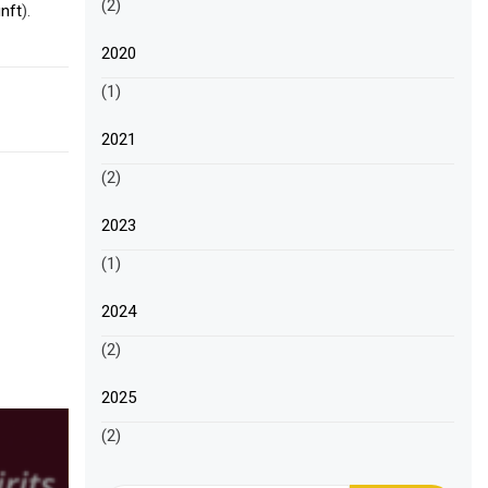
(2)
nft
).
2020
(1)
2021
(2)
2023
(1)
2024
(2)
2025
(2)