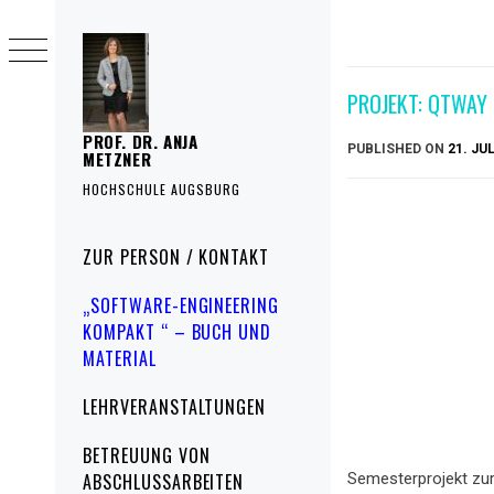
Skip
to
content
PROJEKT: QTWAY
PROF. DR. ANJA
PUBLISHED ON
21. JUL
METZNER
HOCHSCHULE AUGSBURG
Primary
ZUR PERSON / KONTAKT
Menu
„SOFTWARE-ENGINEERING
KOMPAKT “ – BUCH UND
MATERIAL
LEHRVERANSTALTUNGEN
BETREUUNG VON
ABSCHLUSSARBEITEN
Semesterprojekt zur