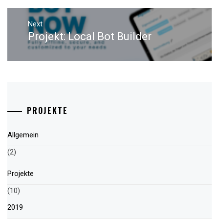
Next
Projekt: Local Bot Builder
Next
post:
PROJEKTE
Allgemein
(2)
Projekte
(10)
2019