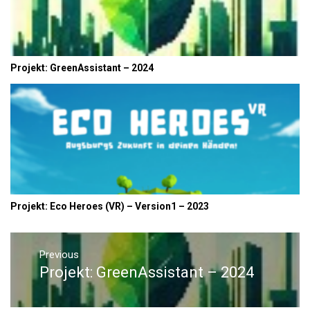
Projekt: GreenAssistant – 2024
Projekt: Eco Heroes (VR) – Version1 – 2023
Beitrags-
Previous
Navigation
Projekt: GreenAssistant – 2024
Previous
post: