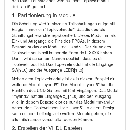
den roten Leuchtdioden wird auf dem Toplevelmodul
de1_and5 gemacht.
1. Partitionierung in Module
Die Schaltung wird in einzelne Teilschaltungen aufgeteilt.
Es gibt immer ein “Toplevelmodul”, das die oberste
Schaltungshierarchie repräsentiert. Dieses Modul hat als
Ein- und Ausgänge die Pins des FPGAs. In diesem
Beispiel ist das das Modul “de1_and5”. Der Name des
Toplevelmoduls soll immer die Form de1_XXXX haben.
Damit wird schon am Namen deutlich, dass es ein
Toplevelmodul ist. Das Toplevelmodul hat die Eingänge
SW[9..0] und die Ausgänge LEDR[1..0].
Neben dem Toplevelmodul gibt es in diesem Beispiel ein
weiteres Modul “myand5”. Das Modul “myand5” hat die
Funktion des UND Gatters mit fünf Eingängen. Das Modul
“myand5” hat die Eingänge x_i[4..0] und den Ausgang
y_o. In diesem Beispiel gibt es nur das Modul “myand5”
neben dem Toplevelmodul “de1_and5”. In einem Design
kann es aber beliebig viele weitere Module geben, die
alle miteinander verschaltet werden können.
2. Erstellen der VHDL Dateien