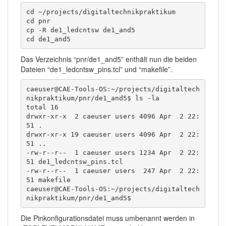
cd ~/projects/digitaltechnikpraktikum

cd pnr

cp -R de1_ledcntsw de1_and5

cd de1_and5
Das Verzeichnis “pnr/de1_and5” enthält nun die beiden
Dateien “de1_ledcntsw_pins.tcl” und “makefile”.
caeuser@CAE-Tools-OS:~/projects/digitaltech
nikpraktikum/pnr/de1_and5$ ls -la

total 16

drwxr-xr-x  2 caeuser users 4096 Apr  2 22:
51 .

drwxr-xr-x 19 caeuser users 4096 Apr  2 22:
51 ..

-rw-r--r--  1 caeuser users 1234 Apr  2 22:
51 de1_ledcntsw_pins.tcl

-rw-r--r--  1 caeuser users  247 Apr  2 22:
51 makefile

caeuser@CAE-Tools-OS:~/projects/digitaltech
nikpraktikum/pnr/de1_and5$
Die Pinkonfigurationsdatei muss umbenannt werden in