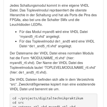
Jedes Schaltungsmodul kommt in eine eigene VHDL
Datei. Das Toplevelmodul repräsentiert die oberste
Hierarchie in der Schaltung und hat als Ports die Pins des
FPGAs, also bei uns die Schalter SWx und die
Leuchtdioden LEDRx.
Für das Modul myand5 wird eine VHDL Datei
“myand5_rtl.vhd” angelegt.
Für das Toplevelmodul de1_and5 wird eine VHDL
Datei “de1_and5_rtl.vhd” angelegt.
Der Dateiname der VHDL Datei eines normalen Moduls
hat die Form “MODULNAME_rtl.vhd” (hier:
myand5_rtl.vhd). Der Name der VHDL Datei des
Toplevelmoduls lautet “TOPLEVELMODULNAME_rtl.vhd”
(hier: de1_and5_rtl.vhd).
Die VHDL Dateien befinden sich alle in dem Verzeichnis
“src”. Zweckmäßigerweise kopiert man eine existierende
VHDL Datei und benennt sie um.
cd ~/projects/digitaltechnikpraktikum

cd src

cp cntones_rtl.vhd myand5_rtl.vhd
