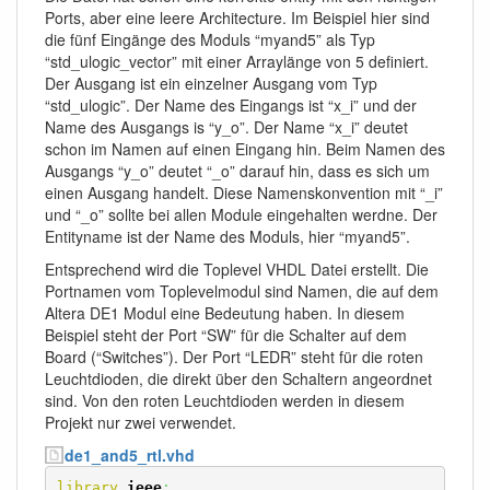
Ports, aber eine leere Architecture. Im Beispiel hier sind
die fünf Eingänge des Moduls “myand5” als Typ
“std_ulogic_vector” mit einer Arraylänge von 5 definiert.
Der Ausgang ist ein einzelner Ausgang vom Typ
“std_ulogic”. Der Name des Eingangs ist “x_i” und der
Name des Ausgangs is “y_o”. Der Name “x_i” deutet
schon im Namen auf einen Eingang hin. Beim Namen des
Ausgangs “y_o” deutet “_o” darauf hin, dass es sich um
einen Ausgang handelt. Diese Namenskonvention mit “_i”
und “_o” sollte bei allen Module eingehalten werdne. Der
Entityname ist der Name des Moduls, hier “myand5”.
Entsprechend wird die Toplevel VHDL Datei erstellt. Die
Portnamen vom Toplevelmodul sind Namen, die auf dem
Altera DE1 Modul eine Bedeutung haben. In diesem
Beispiel steht der Port “SW” für die Schalter auf dem
Board (“Switches”). Der Port “LEDR” steht für die roten
Leuchtdioden, die direkt über den Schaltern angeordnet
sind. Von den roten Leuchtdioden werden in diesem
Projekt nur zwei verwendet.
de1_and5_rtl.vhd
library
ieee
;