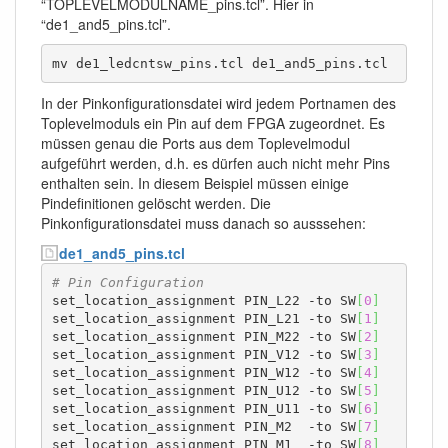
“TOPLEVELMODULNAME_pins.tcl”. Hier in
“de1_and5_pins.tcl”.
mv de1_ledcntsw_pins.tcl de1_and5_pins.tcl
In der Pinkonfigurationsdatei wird jedem Portnamen des
Toplevelmoduls ein Pin auf dem FPGA zugeordnet. Es
müssen genau die Ports aus dem Toplevelmodul
aufgeführt werden, d.h. es dürfen auch nicht mehr Pins
enthalten sein. In diesem Beispiel müssen einige
Pindefinitionen gelöscht werden. Die
Pinkonfigurationsdatei muss danach so ausssehen:
de1_and5_pins.tcl
# Pin Configuration 
set_location_assignment PIN_L22 -to SW
[
0
]
set_location_assignment PIN_L21 -to SW
[
1
]
set_location_assignment PIN_M22 -to SW
[
2
]
set_location_assignment PIN_V12 -to SW
[
3
]
set_location_assignment PIN_W12 -to SW
[
4
]
set_location_assignment PIN_U12 -to SW
[
5
]
set_location_assignment PIN_U11 -to SW
[
6
]
set_location_assignment PIN_M2  -to SW
[
7
]
set_location_assignment PIN_M1  -to SW
[
8
]