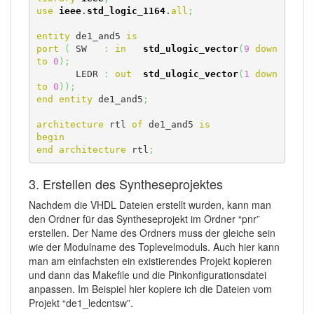
use
ieee
.
std_logic_1164
.
all
;
entity
 de1_and5 
is
port
(
 SW   
:
in
std_ulogic_vector
(
9
down
to
0
)
;
       LEDR 
:
out
std_ulogic_vector
(
1
down
to
0
)
)
;
end
entity
 de1_and5
;
architecture
 rtl 
of
 de1_and5 
is
begin
end
architecture
 rtl
;
3. Erstellen des Syntheseprojektes
Nachdem die VHDL Dateien erstellt wurden, kann man
den Ordner für das Syntheseprojekt im Ordner “pnr”
erstellen. Der Name des Ordners muss der gleiche sein
wie der Modulname des Toplevelmoduls. Auch hier kann
man am einfachsten ein existierendes Projekt kopieren
und dann das Makefile und die Pinkonfigurationsdatei
anpassen. Im Beispiel hier kopiere ich die Dateien vom
Projekt “de1_ledcntsw”.