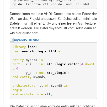
cp de1_ledcntsw_rtl.vhd de1_and5_rtl.vhd
Danach kann man die VHDL Dateien mit einem Editor der
Wahl an das Projekt anpassen. Zunächst sollten minimale
Dateien nur mit einer Entity und einer leeren Architecture
erstellt werden. Die Datei “myand5_rtl.vhd” sollte dann so
wie hier aussehen:
myand5_rtl.vhd
library
ieee
;
use
ieee
.
std_logic_1164
.
all
;
entity
 myand5 
is
port
(
 x_i  
:
in
std_ulogic_vector
(
4
downt
o
0
)
;
       y_o  
:
out
std_ulogic
)
;
end
entity
 myand5
;
architecture
 rtl 
of
 myand5 
is
begin
end
architecture
 rtl
;
Die Datei hat schon eine korrekte entity mit den richtigen