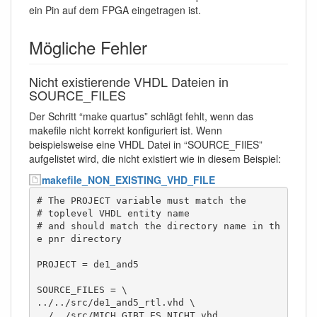
ein Pin auf dem FPGA eingetragen ist.
Mögliche Fehler
Nicht existierende VHDL Dateien in
SOURCE_FILES
Der Schritt “make quartus” schlägt fehlt, wenn das
makefile nicht korrekt konfiguriert ist. Wenn
beispielsweise eine VHDL Datei in “SOURCE_FIlES”
aufgelistet wird, die nicht existiert wie in diesem Beispiel:
makefile_NON_EXISTING_VHD_FILE
# The PROJECT variable must match the

# toplevel VHDL entity name

# and should match the directory name in th
e pnr directory

PROJECT = de1_and5

SOURCE_FILES = \

../../src/de1_and5_rtl.vhd \

../../src/MICH_GIBT_ES_NICHT.vhd
