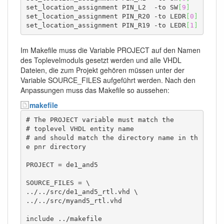
set_location_assignment PIN_L2  -to SW
[
9
]
set_location_assignment PIN_R20 -to LEDR
[
0
]
set_location_assignment PIN_R19 -to LEDR
[
1
]
Im Makefile muss die Variable PROJECT auf den Namen
des Toplevelmoduls gesetzt werden und alle VHDL
Dateien, die zum Projekt gehören müssen unter der
Variable SOURCE_FILES aufgeführt werden. Nach den
Anpassungen muss das Makefile so aussehen:
makefile
# The PROJECT variable must match the

# toplevel VHDL entity name

# and should match the directory name in th
e pnr directory

PROJECT = de1_and5

SOURCE_FILES = \

../../src/de1_and5_rtl.vhd \

../../src/myand5_rtl.vhd

include ../makefile