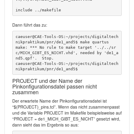
include ../makefile
Dann führt das zu:
caeuser@CAE-Tools-OS:~/projects/digitaltech
nikpraktikum/pnr/de1_and5$ make quartus

make: *** No rule to make target '../../sr
c/MICH_GIBT_ES_NICHT.vhd', needed by 'de1_a
nd5.qpf'.  Stop.

caeuser@CAE-Tools-OS:~/projects/digitaltech
nikpraktikum/pnr/de1_and5$ 
PROJECT und der Name der
Pinkonfigurationsdatei passen nicht
zusammen
Der erwartete Name der Pinkonfigurationsdatei ist
“$(PROJECT)_pins.tcl”. Wenn das nicht zusammenpasst
und die Variable PROJECT im Makefile beispielsweise auf
“PROJECT = de1_MICH_GIBT_ES_NICHT” gesetzt wird,
dann sieht das im Ergebnis so aus: