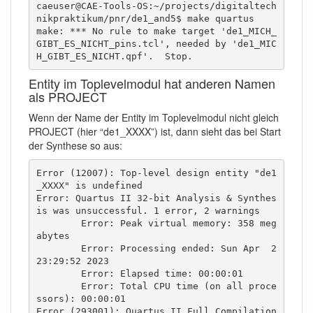
caeuser@CAE-Tools-OS:~/projects/digitaltech
nikpraktikum/pnr/de1_and5$ make quartus

make: *** No rule to make target 'de1_MICH_
GIBT_ES_NICHT_pins.tcl', needed by 'de1_MIC
H_GIBT_ES_NICHT.qpf'.  Stop.
Entity im Toplevelmodul hat anderen Namen
als PROJECT
Wenn der Name der Entity im Toplevelmodul nicht gleich
PROJECT (hier “de1_XXXX”) ist, dann sieht das bei Start
der Synthese so aus:
Error (12007): Top-level design entity "de1
_XXXX" is undefined

Error: Quartus II 32-bit Analysis & Synthes
is was unsuccessful. 1 error, 2 warnings

	Error: Peak virtual memory: 358 meg
abytes

	Error: Processing ended: Sun Apr  2 
23:29:52 2023

	Error: Elapsed time: 00:00:01

	Error: Total CPU time (on all proce
ssors): 00:00:01

Error (293001): Quartus II Full Compilation 