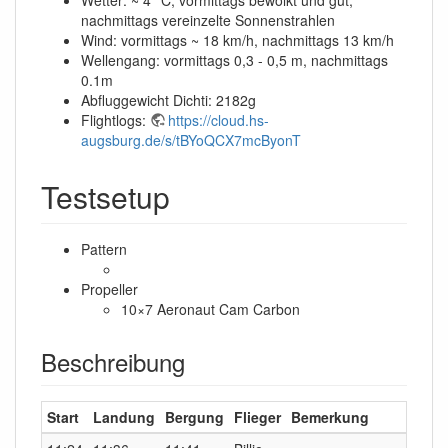
Wetter: ~ 4° C, vormittags bewölkt und gut,
nachmittags vereinzelte Sonnenstrahlen
Wind: vormittags ~ 18 km/h, nachmittags 13 km/h
Wellengang: vormittags 0,3 - 0,5 m, nachmittags
0.1m
Abfluggewicht Dichti: 2182g
Flightlogs:
https://cloud.hs-
augsburg.de/s/tBYoQCX7mcByonT
Testsetup
Pattern
Propeller
10×7 Aeronaut Cam Carbon
Beschreibung
Start
Landung
Bergung
Flieger
Bemerkung