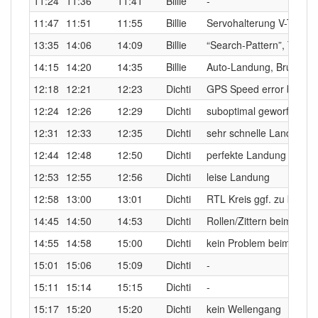
11:24
11:36
11:41
Billie
-
11:47
11:51
11:55
Billie
Servohalterung V-Tail hat
13:35
14:06
14:09
Billie
“Search-Pattern”, Testfl
14:15
14:20
14:35
Billie
Auto-Landung, Bruchland
12:18
12:21
12:23
Dichti
GPS Speed error beim S
12:24
12:26
12:29
Dichti
suboptimal geworfen, kn
12:31
12:33
12:35
Dichti
sehr schnelle Landung m
12:44
12:48
12:50
Dichti
perfekte Landung gegen
12:53
12:55
12:56
Dichti
leise Landung
12:58
13:00
13:01
Dichti
RTL Kreis ggf. zu klein
14:45
14:50
14:53
Dichti
Rollen/Zittern beim Start
14:55
14:58
15:00
Dichti
kein Problem beim Start
15:01
15:06
15:09
Dichti
-
15:11
15:14
15:15
Dichti
-
15:17
15:20
15:20
Dichti
kein Wellengang