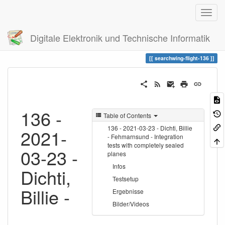
Digitale Elektronik und Technische Informatik
Trace
searchwing-flight-136
searchwing-flight-136
136 -
Table of Contents
136 - 2021-03-23 - Dichti, Billie
2021-
- Fehmarnsund - Integration
tests with completely sealed
03-23 -
planes
Infos
Dichti,
Testsetup
Billie -
Ergebnisse
Bilder/Videos