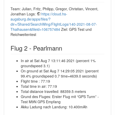
Team: Julian, Fritz, Philipp, Gregor, Christian, Vincent,
Jonathan Logs:
https://cloud.hs-
augsburg.de/apps/files/?
dir=/Shared/SearchWing/FlightLogs/140-2021-08-07-
Thalhausen&fileid=106757484
Ziel: GPS Test und
Reichweitentest
Flug 2 - Pearlmann
In air at Sat Aug 7 13:11:46 2021 (percent 1%
groundspeed 3.1)
On ground at Sat Aug 7 14:29:05 2021 (percent
99.4% groundspeed 0.7 time=4639.0 seconds)
Flight time : 77:19
Total time in air: 77:19
Total distance travelled: 88359.5 meters
Grund des Fluges: Erster Flug mit “GPS Turm” -
Test M9N GPS Empfang
Akku Ladung nach Landung: 10.400mAh