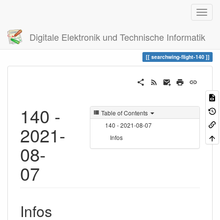
Digitale Elektronik und Technische Informatik
Trace
searchwing-flight-140
searchwing-flight-140
140 -
Table of Contents
140 - 2021-08-07
2021-
Infos
08-
07
Infos