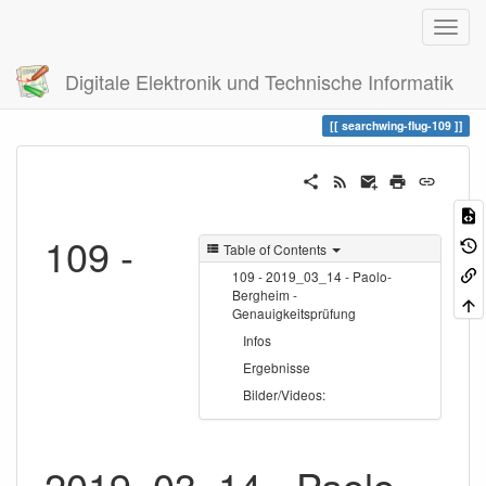
Digitale Elektronik und Technische Informatik
Trace
searchwing-flug-109
searchwing-flug-109
109 -
Table of Contents
109 - 2019_03_14 - Paolo-
Bergheim -
Genauigkeitsprüfung
Infos
Ergebnisse
Bilder/Videos:
2019_03_14 - Paolo-