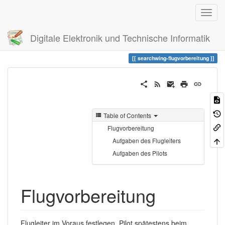
Digitale Elektronik und Technische Informatik
Trace
searchwing-flugvorbereitung
searchwing-flugvorbereitung
Table of Contents
Flugvorbereitung
Aufgaben des Flugleiters
Aufgaben des Pilots
Flugvorbereitung
Flugleiter im Voraus festlegen. Pilot spätestens beim