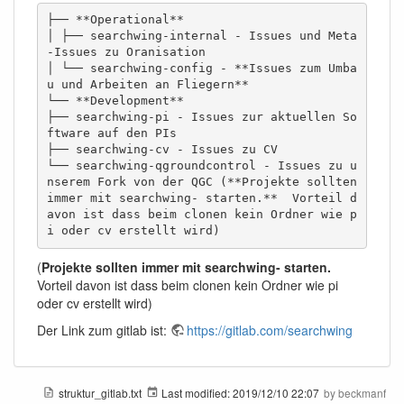
├── **Operational**

│ ├── searchwing-internal - Issues und Meta
-Issues zu Oranisation

│ └── searchwing-config - **Issues zum Umba
u und Arbeiten an Fliegern**

└── **Development**

├── searchwing-pi - Issues zur aktuellen So
ftware auf den PIs

├── searchwing-cv - Issues zu CV

└── searchwing-qgroundcontrol - Issues zu u
nserem Fork von der QGC (**Projekte sollten 
immer mit searchwing- starten.**  Vorteil d
avon ist dass beim clonen kein Ordner wie p
i oder cv erstellt wird)
(
Projekte sollten immer mit searchwing- starten.
Vorteil davon ist dass beim clonen kein Ordner wie pi
oder cv erstellt wird)
Der Link zum gitlab ist:
https://gitlab.com/searchwing
struktur_gitlab.txt
Last modified:
2019/12/10 22:07
by
beckmanf