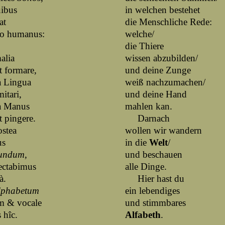
uibus
in welchen bestehet
at
die Menschliche Rede:
o humanus:
welche/
,
die Thiere
alia
wissen abzubilden/
t formare,
und deine Zunge
a Lingua
weiß nachzumachen/
mitari,
und deine Hand
a Manus
mahlen kan.
t pingere.
Darnach
tea
wollen wir wandern
us
in die
Welt
/
undum
,
und beschauen
ectabimus
alle Dinge.
à.
Hier hast du
lphabetum
ein lebendiges
m & vocale
und stimmbares
 hîc.
Alfabeth
.