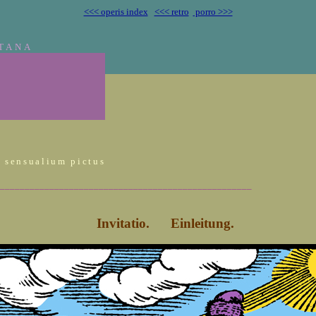
<<< operis index
<<< retro
porro >>>
TANA
s sensualium pictus
___________________________________________________
Invitatio. Einleitung.