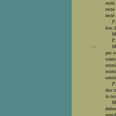
rectè
recte
rectè
P.
hoc d
M
P.
M
[3]
per o
osten
omni
nomi
omni
P.
duc 
in n
M
debes
simp