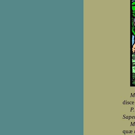
M
disce
P.
Sape
M
quæ