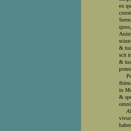
ex q
const
Serm
quos
Anim
sciun
& tu
scit i
& tu
potes
Pos
ibim
in
M
& sp
omni
A
vivu
habes