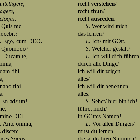
intelligere
,
recht
verstehen
/
agere
,
recht
thun
/
eloqui
.
recht
ausreden
.
Quis me
S.
Wer wird mich
ocebit?
das lehren?
.
Ego, cum DEO.
L.
Ich/ mit GOtt.
Quomodo?
S.
Welcher gestalt?
.
Ducam te,
L.
Ich will dich führen
mnia,
durch alle Dinge/
dam tibi
ich will dir zeigen
a,
alles/
nabo tibi
ich will dir benennen
a.
alles.
En adsum!
S.
Sehet/ hier bin ich!
me,
führet mich/
omine DEI.
in GOttes Namen!
.
Ante omnia,
L.
Vor allen Dingen/
 discere
must du lernen
lices
Sonos
,
die schlechten Stimmen/