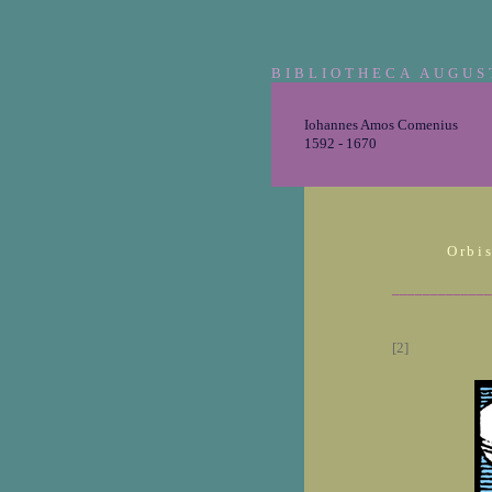
BIBLIOTHECA AUGUS
Iohannes Amos Comenius
1592 - 1670
Orbi
_____________
[2]