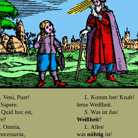
.
Veni, Puer!
L.
Komm her/ Knab!
 Sapere.
lerne Weißheit.
Quid hoc est,
S.
Was ist das/
re
?
Weißheit
?
.
Omnia,
L.
Alles/
necessaria
,
was
nöhtig
ist/