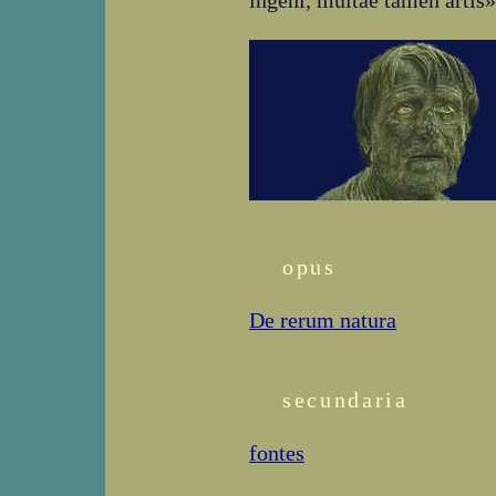
ingeni, multae tamen artis» 
opus
De rerum natura
secundaria
fontes