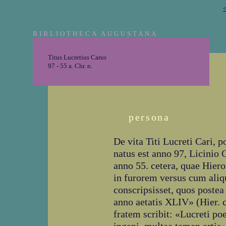
<
BIBLIOTHECA AUGUSTANA
Titus Lucretius Carus
97 - 55 a. Chr. n.
persona
De vita Titi Lucreti Cari, 
natus est anno 97, Licinio 
anno 55. cetera, quae Hiero
in furorem versus cum aliqu
conscripsisset, quos postea
anno aetatis XLIV» (Hier. 
fratem scribit: «Lucreti poe