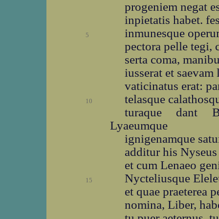
progeniem negat es
inpietatis habet. f
inmunesque operu
5
pectora pelle tegi, 
serta coma, manibu
iusserat et saevam 
vaticinatus erat: 
telasque calathosq
10
turaque dant 
Lyaeumque
ignigenamque satu
additur his Nyseu
et cum Lenaeo geni
Nycteliusque Elele
15
et quae praeterea p
nomina, Liber, hab
tu puer aeternus, t