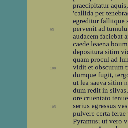
praecipitatur aquis
'callida per tenebr
egreditur fallitqu
pervenit ad tumulu
95
audacem faciebat a
caede leaena boum 
depositura sitim vi
quam procul ad lu
vidit et obscurum t
100
dumque fugit, tergo
ut lea saeva sitim 
dum redit in silvas,
ore cruentato tenue
serius egressus vest
105
pulvere certa ferae
Pyramus; ut vero 