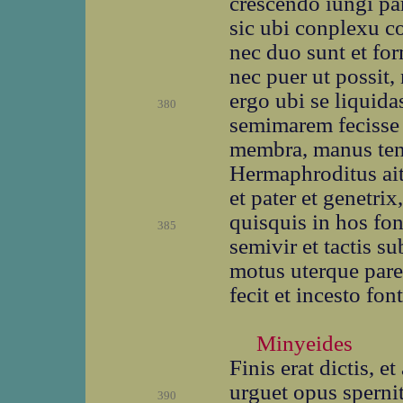
crescendo iungi par
sic ubi conplexu c
nec duo sunt et fo
nec puer ut possit
ergo ubi se liquida
380
semimarem fecisse v
membra, manus tend
Hermaphroditus ait
et pater et genetr
quisquis in hos fon
385
semivir et tactis s
motus uterque paren
fecit et incesto fo
Minyeides
Finis erat dictis, 
urguet opus sperni
390