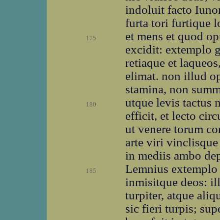
indoluit facto Iun
furta tori furtique 
et mens et quod opu
175
excidit: extemplo g
retiaque et laqueos
elimat. non illud o
stamina, non summ
utque levis tactus
180
efficit, et lecto ci
ut venere torum co
arte viri vinclisque
in mediis ambo dep
Lemnius extemplo v
185
inmisitque deos: ill
turpiter, atque aliq
sic fieri turpis; sup