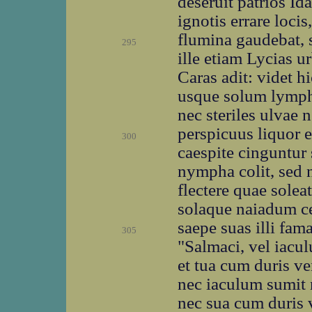
deseruit patrios Ida
ignotis errare locis
flumina gaudebat, 
295
ille etiam Lycias 
Caras adit: videt 
usque solum lympha
nec steriles ulvae 
perspicuus liquor e
300
caespite cinguntur
nympha colit, sed 
flectere quae solea
solaque naiadum ce
saepe suas illi fama
305
"Salmaci, vel iacu
et tua cum duris ve
nec iaculum sumit n
nec sua cum duris v