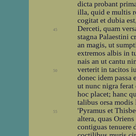
dicta probant prim
illa, quid e multis 
cogitat et dubia est
Derceti, quam vers
45
stagna Palaestini c
an magis, ut sumptis
extremos albis in t
nais an ut cantu n
verterit in tacitos 
50
donec idem passa e
ut nunc nigra ferat
hoc placet; hanc q
talibus orsa modis 
'Pyramus et Thisbe
55
altera, quas Oriens 
contiguas tenuere 
coctilibus muris c