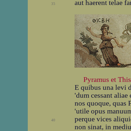
aut haerent telae f
35
Pyramus et Thi
E quibus una levi 
'dum cessant aliae
nos quoque, quas Pa
'utile opus manuu
perque vices aliqu
40
non sinat, in medi