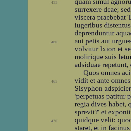
quam simul agnorun
455
surrexere deae; sed
viscera praebebat 
iugeribus distentus 
deprenduntur aquae
aut petis aut urgu
460
volvitur Ixion et s
molirique suis let
adsiduae repetunt,
Quos omnes aci
vidit et ante omnes
465
Sisyphon adspiciens
'perpetuas patitur
regia dives habet,
sprevit?' et exponi
quidque velit: quod
470
staret, et in facin