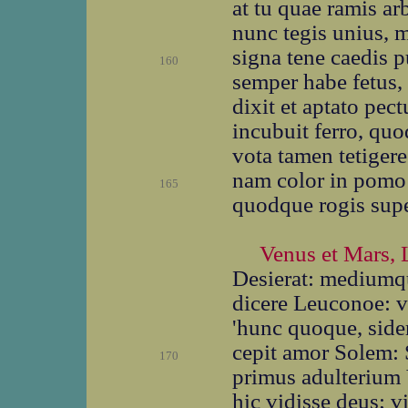
at tu quae ramis ar
nunc tegis unius, 
signa tene caedis p
160
semper habe fetus,
dixit et aptato pe
incubuit ferro, quo
vota tamen tetigere
nam color in pomo e
165
quodque rogis super
Venus et Mars, 
Desierat: mediumqu
dicere Leuconoe: v
'hunc quoque, side
cepit amor Solem: 
170
primus adulterium 
hic vidisse deus; v