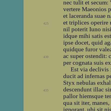
nec tulit et secum: 
vertere Maeonios 
et laceranda suae n
et triplices operire
425
nil poterit Iuno nis
idque mihi satis es
ipse docet, quid ag
quidque furor vale
ac super ostendit: 
430
per cognata suis e
Est via declivis
ducit ad infernas p
Styx nebulas exhal
descendunt illac si
435
pallor hiemsque ten
qua sit iter, mane
ignorant, ubi sit nig