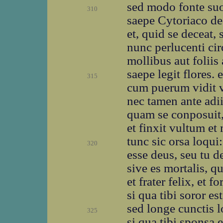
sed modo fonte suo
310
saepe Cytoriaco de
et, quid se deceat,
nunc perlucenti ci
mollibus aut foliis
saepe legit flores.
315
cum puerum vidit 
nec tamen ante adiit
quam se conposuit
et finxit vultum et
tunc sic orsa loqui
320
esse deus, seu tu d
sive es mortalis, qu
et frater felix, et f
si qua tibi soror es
sed longe cunctis l
325
si qua tibi sponsa 