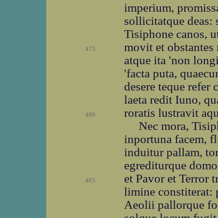
imperium, promissa
sollicitatque deas:
Tisiphone canos, ut
movit et obstantes 
475
atque ita 'non long
'facta puta, quaec
desere teque refer c
laeta redit Iuno, 
roratis lustravit aq
480
Nec mora, Tisi
inportuna facem, f
induitur pallam, to
egrediturque domo
et Pavor et Terror 
485
limine constiterat:
Aeolii pallorque fo
solque locum fugit.