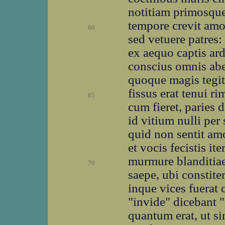
notitiam primosque 
tempore crevit amo
60
sed vetuere patres:
ex aequo captis ar
conscius omnis abe
quoque magis tegitu
fissus erat tenui r
65
cum fieret, paries
id vitium nulli per
quid non sentit amo
et vocis fecistis ite
murmure blanditiae
70
saepe, ubi constite
inque vices fuerat 
"invide" dicebant 
quantum erat, ut si