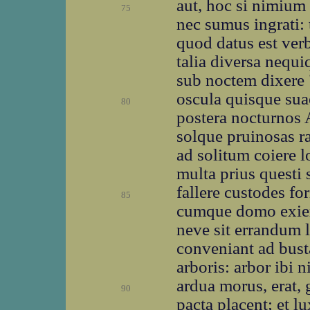
aut, hoc si nimium 
75
nec sumus ingrati: 
quod datus est verb
talia diversa nequ
sub noctem dixere 
oscula quisque sua
80
postera nocturnos 
solque pruinosas ra
ad solitum coiere
multa prius questi s
fallere custodes fo
85
cumque domo exieri
neve sit errandum l
conveniant ad bust
arboris: arbor ibi 
ardua morus, erat, 
90
pacta placent; et lu