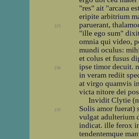
"res" ait "arcana e
eripite arbitrium m
paruerant, thalamoq
225
"ille ego sum" dix
omnia qui video, p
mundi oculus: mihi,
et colus et fusus di
ipse timor decuit. 
230
in veram rediit sp
at virgo quamvis in
victa nitore dei pos
Invidit Clytie (
Solis amor fuerat) 
235
vulgat adulterium 
indicat. ille fero
tendentemque manus