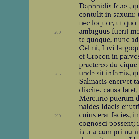
Daphnidis Idaei, q
contulit in saxum: 
nec loquor, ut quo
ambiguus fuerit mo
280
te quoque, nunc a
Celmi, Iovi largoq
et Crocon in parvo
praetereo dulcique
unde sit infamis, q
285
Salmacis enervet ta
discite. causa latet
Mercurio puerum d
naides Idaeis enutr
cuius erat facies, 
290
cognosci possent; n
is tria cum primum