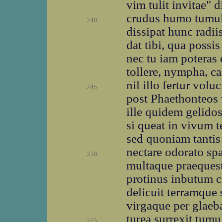
vim tulit invitae" 
crudus humo tumul
240
dissipat hunc radii
dat tibi, qua possi
nec tu iam poteras
tollere, nympha, c
nil illo fertur vo
245
post Phaethonteos 
ille quidem gelidos
si queat in vivum 
sed quoniam tantis
nectare odorato sp
250
multaque praequest
protinus inbutum c
delicuit terramque
virgaque per glaeba
turea surrexit tum
255