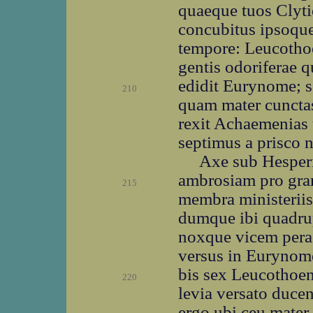
quaeque tuos Clyti
concubitus ipsoque
tempore: Leucothoe
gentis odoriferae 
edidit Eurynome; se
210
quam mater cunctas,
rexit Achaemenias
septimus a prisco 
Axe sub Hesperi
ambrosiam pro gram
215
membra ministeriis 
dumque ibi quadrup
noxque vicem perag
versus in Eurynomes
bis sex Leucothoen
220
levia versato duce
ergo ubi ceu mater 