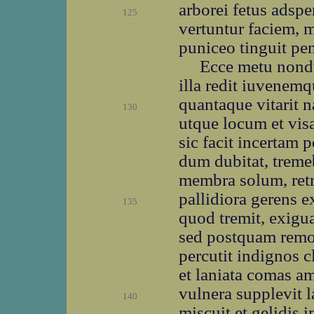
arborei fetus adspe
125
vertuntur faciem, 
puniceo tinguit pe
Ecce metu nondu
illa redit iuvenemq
quantaque vitarit na
130
utque locum et vis
sic facit incertam p
dum dubitat, treme
membra solum, ret
pallidiora gerens e
135
quod tremit, exigu
sed postquam remo
percutit indignos c
et laniata comas 
vulnera supplevit l
140
miscuit et gelidis 