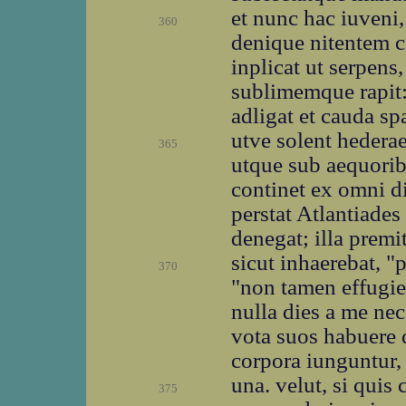
et nunc hac iuveni,
360
denique nitentem c
inplicat ut serpens
sublimemque rapit:
adligat et cauda spa
utve solent hederae
365
utque sub aequori
continet ex omni di
perstat Atlantiade
denegat; illa prem
sicut inhaerebat, "p
370
"non tamen effugies.
nulla dies a me nec
vota suos habuere
corpora iunguntur, 
una. velut, si quis
375