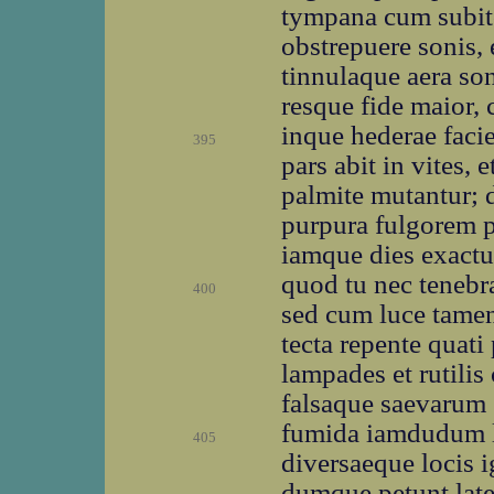
tympana cum subito
obstrepuere sonis, 
tinnulaque aera so
resque fide maior, 
inque hederae faci
395
pars abit in vites, 
palmite mutantur; 
purpura fulgorem 
iamque dies exactu
quod tu nec tenebr
400
sed cum luce tamen
tecta repente quati
lampades et rutilis
falsaque saevarum 
fumida iamdudum la
405
diversaeque locis i
dumque petunt late