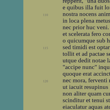
repperit, "una duos
e quibus illa fuit l
nostra nocens anima
110
in loca plena metus
nec prior huc veni.
et scelerata fero c
o quicumque sub ha
sed timidi est opt
115
tollit et ad pactae
utque dedit notae l
"accipe nunc" inqu
quoque erat accinct
nec mora, ferventi 
120
ut iacuit resupinus
non aliter quam cu
scinditur et tenui 
eiaculatur aquas at