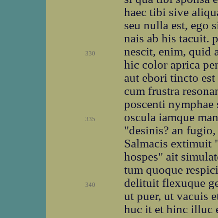
haec tibi sive aliqu
seu nulla est, ego
nais ab his tacuit. 
nescit, enim, quid 
330
hic color aprica p
aut ebori tincto es
cum frustra resonan
poscenti nymphae s
oscula iamque manu
335
"desinis? an fugio,
Salmacis extimuit "
hospes" ait simula
tum quoque respici
delituit flexuque ge
340
ut puer, ut vacuis e
huc it et hinc illuc