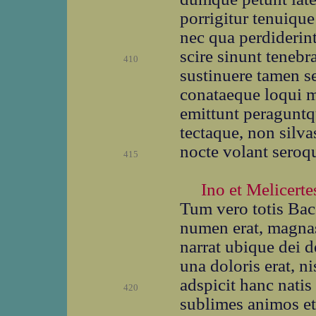
porrigitur tenuique
nec qua perdiderin
scire sinunt tenebr
410
sustinuere tamen se
conataeque loqui 
emittunt peraguntqu
tectaque, non silv
nocte volant seroq
415
Ino et Melicerte
Tum vero totis Ba
numen erat, magnas
narrat ubique dei d
una doloris erat, n
adspicit hanc nati
420
sublimes animos e