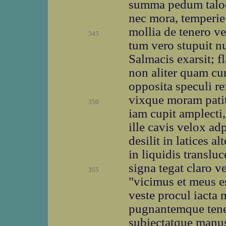
summa pedum taloqu
nec mora, temperi
mollia de tenero v
345
tum vero stupuit 
Salmacis exarsit; 
non aliter quam cu
opposita speculi r
vixque moram patitu
350
iam cupit amplecti
ille cavis velox ad
desilit in latices 
in liquidis transluc
signa tegat claro ve
355
"vicimus et meus e
veste procul iacta 
pugnantemque tenet
subiectatque manus,