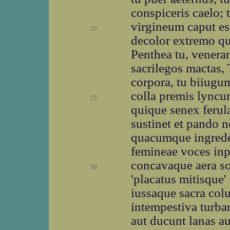
conspiceris caelo; 
virgineum caput est
20
decolor extremo qu
Penthea tu, vener
sacrilegos mactas,
corpora, tu biiugum
colla premis lyncu
25
quique senex ferula
sustinet et pando no
quacumque ingreder
femineae voces in
concavaque aera s
30
'placatus mitisque'
iussaque sacra col
intempestiva turba
aut ducunt lanas au