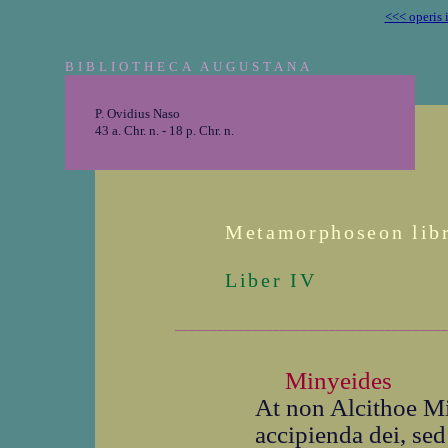
<<< operis 
BIBLIOTHECA AUGUSTANA
P. Ovidius Naso
43 a. Chr. n. - 18 p. Chr. n.
Metamorphoseon lib
Liber IV
_______________________________________
Minyeides
At non Alcithoe Mi
accipienda dei, se