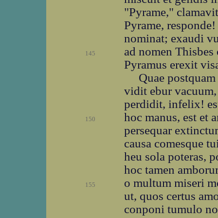
"Pyrame," clamavit
Pyrame, responde! 
nominat; exaudi vul
ad nomen Thisbes 
145
Pyramus erexit visa
Quae postquam 
vidit ebur vacuum,
perdidit, infelix! e
hoc manus, est et a
150
persequar extinctu
causa comesque tui
heu sola poteras, p
hoc tamen amborum 
o multum miseri me
155
ut, quos certus amo
conponi tumulo no