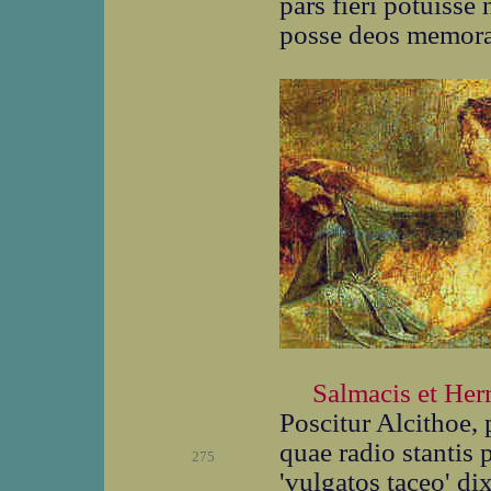
pars fieri potuisse
posse deos memoran
Salmacis et He
Poscitur Alcithoe, 
quae radio stantis 
275
'vulgatos taceo' di