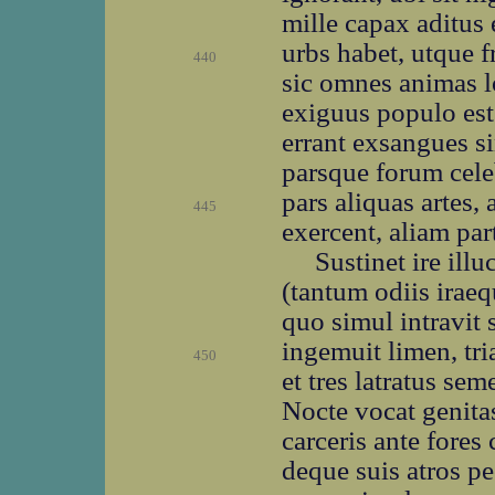
mille capax aditus 
urbs habet, utque f
440
sic omnes animas lo
exiguus populo est
errant exsangues s
parsque forum celeb
pars aliquas artes,
445
exercent, aliam pa
Sustinet ire illu
(tantum odiis iraeq
quo simul intravit
ingemuit limen, tri
450
et tres latratus seme
Nocte vocat genita
carceris ante fores
deque suis atros pe