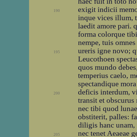
haec fuit in toto n
exigit indicii me
190
inque vices illum, 
laedit amore pari. 
forma colorque tib
nempe, tuis omnes q
ureris igne novo; 
195
Leucothoen spectas 
quos mundo debes,
temperius caelo, mo
spectandique mora 
deficis interdum, 
200
transit et obscurus 
nec tibi quod lunae
obstiterit, palles: 
diligis hanc unam
nec tenet Aeaeae g
205