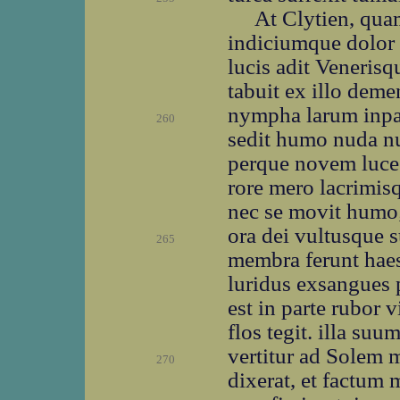
At Clytien, qua
indiciumque dolor 
lucis adit Venerisq
tabuit ex illo deme
nympha larum inpat
260
sedit humo nuda nu
perque novem luce
rore mero lacrimisq
nec se movit humo;
ora dei vultusque s
265
membra ferunt haes
luridus exsangues p
est in parte rubor 
flos tegit. illa suu
vertitur ad Solem 
270
dixerat, et factum m