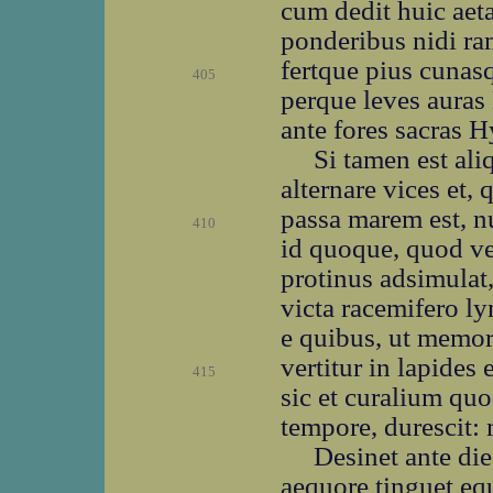
cum dedit huic aeta
ponderibus nidi ram
fertque pius cunas
405
perque leves auras
ante fores sacras H
Si tamen est aliq
alternare vices et,
passa marem est, 
410
id quoque, quod ven
protinus adsimulat
victa racemifero l
e quibus, ut memora
vertitur in lapides 
415
sic et curalium qu
tempore, durescit: 
Desinet ante die
aequore tinguet e