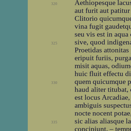
Aethiopesque lacus
320
aut furit aut patit
Clitorio quicumque 
vina fugit gaudetq
seu vis est in aqua 
sive, quod indige
325
Proetidas attonita
eripuit furiis, purg
misit aquas, odium
huic fluit effectu 
quem quicumque pa
330
haud aliter titubat
est locus Arcadiae,
ambiguis suspectus
nocte nocent potae
sic alias aliasque l
335
concipiunt. – tempu