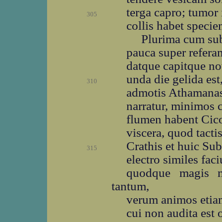
terga capro; tumor i
305
collis habet speci
Plurima cum sub
pauca super refera
datque capitque n
unda die gelida est
310
admotis Athamanas
narratur, minimos c
flumen habent Cic
viscera, quod tacti
Crathis et huic Sub
315
electro similes fac
quodque magis m
tantum,
verum animos etiam
cui non audita est