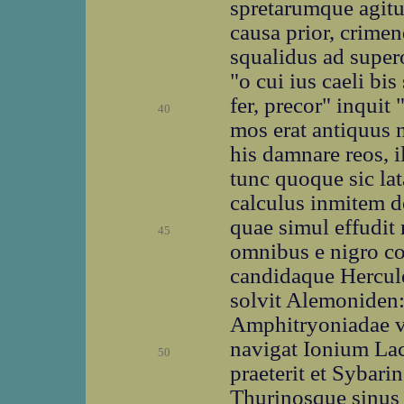
spretarumque agitu
causa prior, crimen
squalidus ad super
"o cui ius caeli bis
fer, precor" inquit
40
mos erat antiquus ni
his damnare reos, i
tunc quoque sic lata
calculus inmitem de
quae simul effudit
45
omnibus e nigro co
candidaque Hercule
solvit Alemoniden: 
Amphitryoniadae v
navigat Ionium L
50
praeterit et Sybar
Thurinosque sinus 