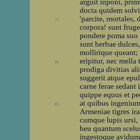
arguit inponi, pri
docta quidem solvit
'parcite, mortales,
75
corpora! sunt frug
pondere poma suo 
sunt herbae dulces
mollirique queant;
eripitur, nec mella
80
prodiga divitias al
suggerit atque epul
carne ferae sedant
quippe equus et p
at quibus ingeniu
85
Armeniae tigres ir
cumque lupis ursi,
heu quantum scelus 
ingestoque avidum