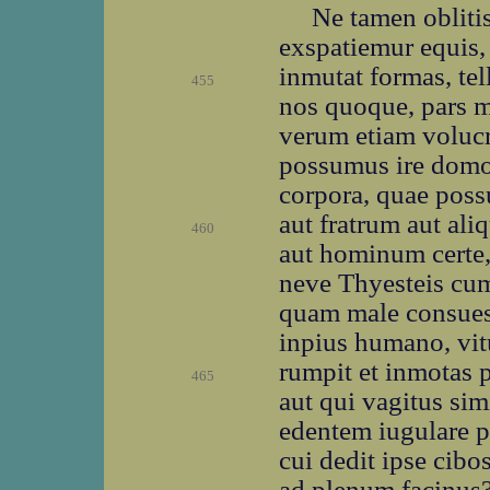
Ne tamen obliti
exspatiemur equis,
inmutat formas, tell
455
nos quoque, pars 
verum etiam volucr
possumus ire domo
corpora, quae pos
aut fratrum aut al
460
aut hominum certe,
neve Thyesteis cu
quam male consuesci
inpius humano, vitu
rumpit et inmotas 
465
aut qui vagitus si
edentem iugulare po
cui dedit ipse cibo
ad plenum facinus?