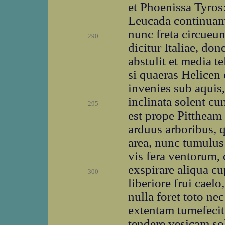
et Phoenissa Tyros
Leucada continuam 
nunc freta circueun
290
dicitur Italiae, do
abstulit et media t
si quaeras Helicen 
invenies sub aquis
inclinata solent c
295
est prope Pittheam 
arduus arboribus,
area, nunc tumulus;
vis fera ventorum, 
exspirare aliqua cu
300
liberiore frui cael
nulla foret toto nec
extentam tumefecit
tendere vesicam sol