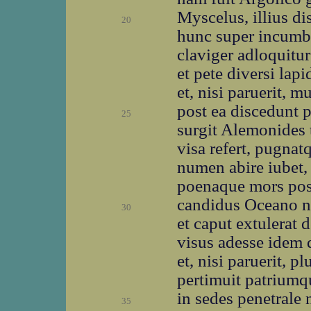
Myscelus, illius di
20
hunc super incumbe
claviger adloquitur
et pete diversi lap
et, nisi paruerit, 
post ea discedunt 
25
surgit Alemonides 
visa refert, pugnat
numen abire iubet, 
poenaque mors posi
candidus Oceano ni
30
et caput extulerat
visus adesse idem
et, nisi paruerit, p
pertimuit patriumqu
in sedes penetrale 
35