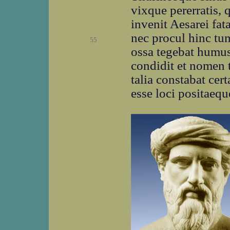
vixque pererratis, 
invenit Aesarei fat
nec procul hinc tu
55
ossa tegebat humus
condidit et nomen t
talia constabat cer
esse loci positaeque