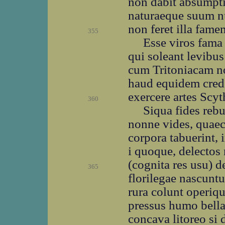
non dabit absumpt
naturaeque suum nu
non feret illa fame
355
Esse viros fama
qui soleant levibus
cum Tritoniacam n
haud equidem cred
exercere artes Scy
360
Siqua fides reb
nonne vides, quae
corpora tabuerint, 
i quoque, delectos
(cognita res usu) d
365
florilegae nascunt
rura colunt operiq
pressus humo bella
concava litoreo si