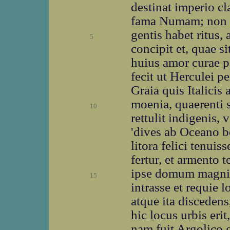
destinat imperio cl
fama Numam; non i
gentis habet ritus,
5
concipit et, quae si
huius amor curae pa
fecit ut Herculei p
Graia quis Italicis 
moenia, quaerenti 
10
rettulit indigenis, 
'dives ab Oceano b
litora felici tenuis
fertur, et armento t
ipse domum magni n
15
intrasse et requie
atque ita disceden
hic locus urbis eri
nam fuit Argolico