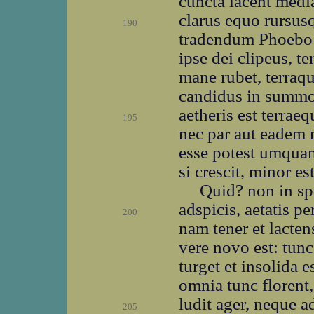
cuncta iacent medi
clarus equo rursusq
190
tradendum Phoebo P
ipse dei clipeus, te
mane rubet, terraq
candidus in summo 
aetheris est terraeq
195
nec par aut eadem
esse potest umqua
si crescit, minor es
Quid? non in sp
adspicis, aetatis 
200
nam tener et lacte
vere novo est: tunc
turget et insolida e
omnia tunc florent
ludit ager, neque a
205