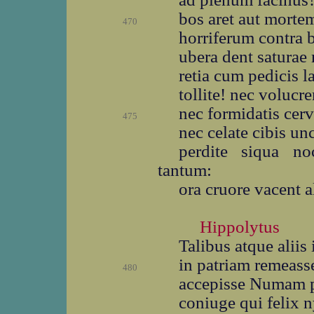
bos aret aut mortem
470
horriferum contra b
ubera dent saturae
retia cum pedicis 
tollite! nec volucre
nec formidatis cerv
475
nec celate cibis un
perdite siqua n
tantum:
ora cruore vacent a
Hippolytus
Talibus atque aliis 
in patriam remeass
480
accepisse Numam po
coniuge qui felix