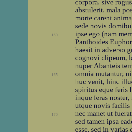
corpora, sive rogu
abstulerit, mala pos
morte carent anima
sede novis domibus
ipse ego (nam memi
160
Panthoides Euphor
haesit in adverso g
cognovi clipeum, l
nuper Abanteis tem
omnia mutantur, nihi
165
huc venit, hinc illu
spiritus eque feris
inque feras noster,
utque novis facilis 
nec manet ut fuera
170
sed tamen ipsa ea
esse, sed in varias