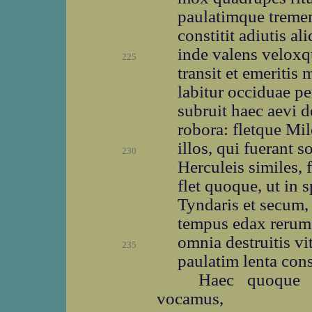
paulatimque treme
constitit adiutis a
inde valens veloxq
225
transit et emeritis
labitur occiduae pe
subruit haec aevi d
robora: fletque Mil
illos, qui fuerant
230
Herculeis similes, 
flet quoque, ut in 
Tyndaris et secum, c
tempus edax rerum,
omnia destruitis vi
235
paulatim lenta con
Haec quoque 
vocamus,