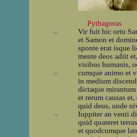
Pythagoras
Vir fuit hic ortu S
60
et Samon et domino
sponte erat isque l
mente deos adiit et
visibus humanis, oc
cumque animo et vi
65
in medium discend
dictaque mirantum
et rerum causas et,
quid deus, unde niv
Iuppiter an venti d
70
quid quateret terra
et quodcumque late