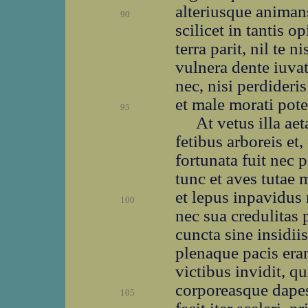
alteriusque animans
90
scilicet in tantis 
terra parit, nil te n
vulnera dente iuva
nec, nisi perdideri
et male morati poter
95
At vetus illa ae
fetibus arboreis et
fortunata fuit nec p
tunc et aves tutae 
et lepus inpavidus 
100
nec sua credulitas
cuncta sine insidi
plenaque pacis era
victibus invidit, qu
corporeasque dape
105