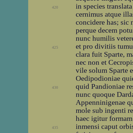
in species translat
420
cernimus atque ill
concidere has; sic
perque decem potui
nunc humilis veter
et pro divitiis tum
425
clara fuit Sparte,
nec non et Cecropi
vile solum Sparte e
Oedipodioniae quid
quid Pandioniae re
430
nunc quoque Dard
Appenninigenae qu
mole sub ingenti r
haec igitur formam
inmensi caput orbis 
435