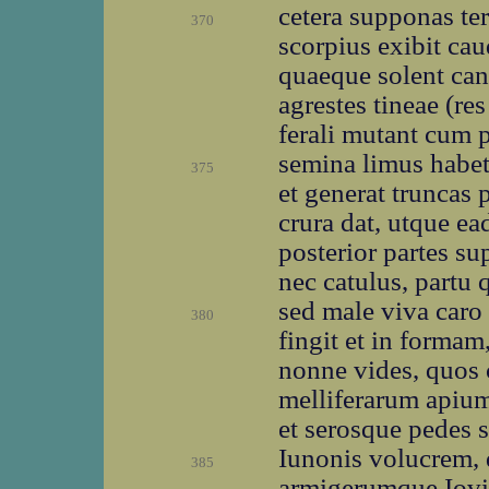
cetera supponas ter
370
scorpius exibit ca
quaeque solent cani
agrestes tineae (re
ferali mutant cum 
semina limus habet 
375
et generat truncas
crura dat, utque ea
posterior partes su
nec catulus, partu 
sed male viva caro 
380
fingit et in formam
nonne vides, quos c
melliferarum apium
et serosque pedes 
Iunonis volucrem, 
385
armigerumque Iovi