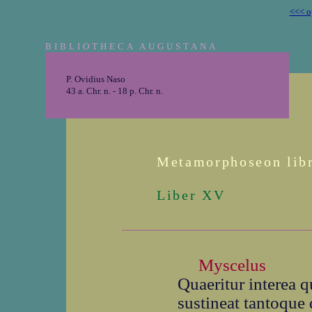
<<< o
BIBLIOTHECA AUGUSTANA
P. Ovidius Naso
43 a. Chr. n. - 18 p. Chr. n.
Metamorphoseon lib
Liber XV
_______________________________________
Myscelus
Quaeritur interea q
sustineat tantoque 