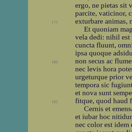
ergo, ne pietas sit 
parcite, vaticinor,
exturbare animas, 
175
Et quoniam magn
vela dedi: nihil est
cuncta fluunt, omn
ipsa quoque adsid
non secus ac flume
180
nec levis hora pote
urgeturque prior v
tempora sic fugiunt
et nova sunt semper
fitque, quod haud 
185
Cernis et emens
et iubar hoc nitidu
nec color est idem 