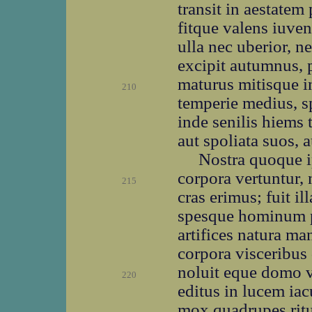
transit in aestatem
fitque valens iuven
ulla nec uberior, ne
excipit autumnus, 
maturus mitisque 
210
temperie medius, s
inde senilis hiems 
aut spoliata suos, a
Nostra quoque i
corpora vertuntur,
215
cras erimus; fuit i
spesque hominum pr
artifices natura ma
corpora visceribus 
noluit eque domo v
220
editus in lucem iac
mox quadrupes ritu