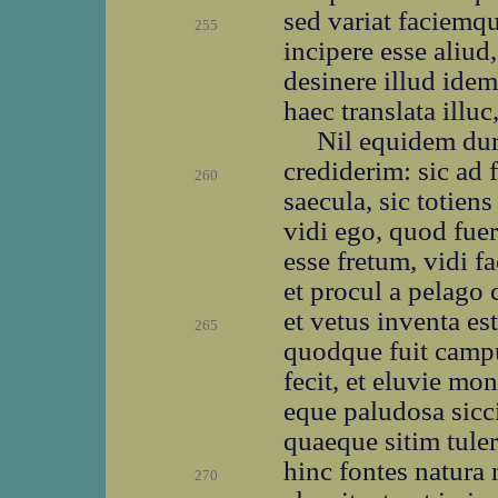
sed variat faciemq
255
incipere esse aliud
desinere illud idem.
haec translata ill
Nil equidem dur
crediderim: sic ad 
260
saecula, sic totien
vidi ego, quod fue
esse fretum, vidi fa
et procul a pelago
et vetus inventa e
265
quodque fuit camp
fecit, et eluvie mo
eque paludosa sicci
quaeque sitim tule
hinc fontes natura n
270