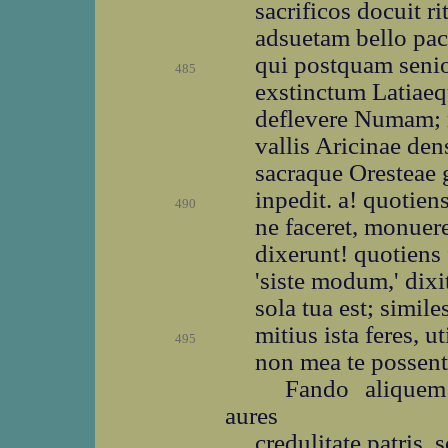
sacrificos docuit r
adsuetam bello paci
qui postquam seni
485
exstinctum Latiae
deflevere Numam; 
vallis Aricinae dens
sacraque Oresteae
inpedit. a! quotie
490
ne faceret, monuere
dixerunt! quotiens 
'siste modum,' dix
sola tua est; simil
mitius ista feres,
495
non mea te possent
Fando aliquem
aures
credulitate patris,