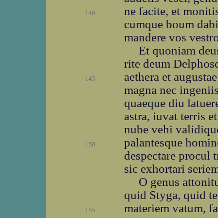
ne facite, et moniti
140
cumque boum dabit
mandere vos vestros
Et quoniam deu
rite deum Delphos
aethera et augustae
145
magna nec ingeniis
quaeque diu latuere
astra, iuvat terris e
nube vehi validique
palantesque homine
150
despectare procul 
sic exhortari serie
O genus attonit
quid Styga, quid t
materiem vatum, fa
155