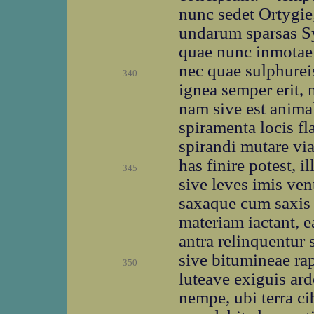
nunc sedet Ortygie
undarum sparsas S
quae nunc inmotae 
nec quae sulphurei
340
ignea semper erit, 
nam sive est animal
spiramenta locis f
spirandi mutare vi
has finire potest, i
345
sive leves imis ven
saxaque cum saxis
materiam iactant, e
antra relinquentur s
sive bitumineae rap
350
luteave exiguis ar
nempe, ubi terra c