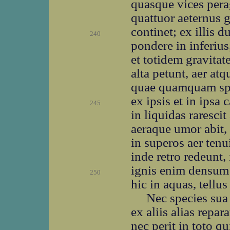
quasque vices pera
quattuor aeternus 
continet; ex illis 
240
pondere in inferius
et totidem gravitat
alta petunt, aer atq
quae quamquam spat
ex ipsis et in ipsa 
245
in liquidas rarescit
aeraque umor abit
in superos aer tenu
inde retro redeunt,
ignis enim densum s
250
hic in aquas, tellu
Nec species sua
ex aliis alias repar
nec perit in toto q