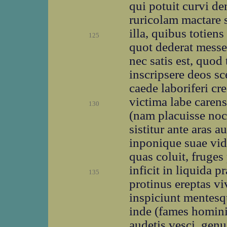
qui potuit curvi d
ruricolam mactare s
illa, quibus totie
125
quot dederat messes
nec satis est, quod
inscripsere deos 
caede laboriferi cr
victima labe carens
130
(nam placuisse noce
sistitur ante aras 
inponique suae vide
quas coluit, fruge
inficit in liquida p
135
protinus ereptas vi
inspiciunt mentesqu
inde (fames homini
audetis vesci, genu