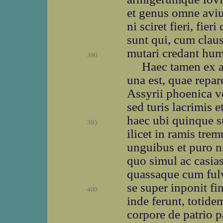
et genus omne aviu
ni sciret fieri, fier
sunt qui, cum claus
mutari credant hu
390
Haec tamen ex a
una est, quae repar
Assyrii phoenica v
sed turis lacrimis 
haec ubi quinque su
395
ilicet in ramis tr
unguibus et puro ni
quo simul ac casias 
quassaque cum fulv
se super inponit f
400
inde ferunt, totide
corpore de patrio 