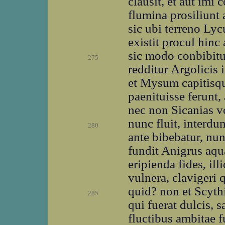
clausit, et aut imi
flumina prosiliunt 
sic ubi terreno Lyc
existit procul hinc 
sic modo conbibitu
275
redditur Argolicis 
et Mysum capitisqu
paenituisse ferunt,
nec non Sicanias 
nunc fluit, interdu
280
ante bibebatur, nun
fundit Anigrus aqu
eripienda fides, il
vulnera, clavigeri 
quid? non et Scyth
285
qui fuerat dulcis, s
fluctibus ambitae 