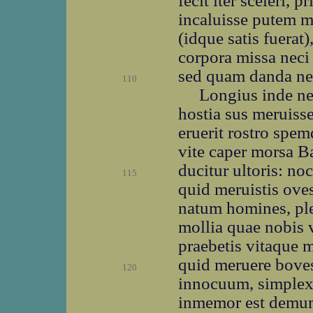
fecit iter sceleri,
incaluisse putem 
(idque satis fuerat
corpora missa neci 
sed quam danda nec
110
Longius inde nef
hostia sus meruiss
eruerit rostro spem
vite caper morsa B
ducitur ultoris: no
115
quid meruistis ove
natum homines, plen
mollia quae nobis 
praebetis vitaque 
quid meruere boves
120
innocuum, simplex,
inmemor est demum