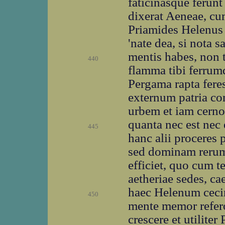
faticinasque ferunt
dixerat Aeneae, cum
Priamides Helenus 
'nate dea, si nota s
mentis habes, non t
440
flamma tibi ferrumq
Pergama rapta fere
externum patria co
urbem et iam cerno
quanta nec est nec 
445
hanc alii proceres 
sed dominam rerum 
efficiet, quo cum te
aetheriae sedes, cae
haec Helenum ceci
450
mente memor refer
crescere et utilite