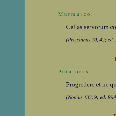
M u r m u r c o :
Cellas servorum converr
(Priscianus 10, 42; ed.
P u t a t o r e s :
Progredere et ne qu
(Nonius 133, 9; ed. Rib