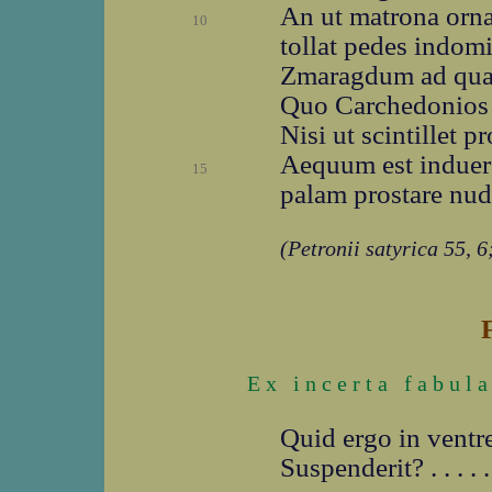
An ut matrona ornat
10
tollat pedes indomi
Zmaragdum ad quam
Quo Carchedonios 
Nisi ut scintillet p
Aequum est induer
15
palam prostare nud
(Petronii satyrica 55, 6
E x i n c e r t a f a b u l a 
Quid ergo in ventre
Suspenderit? . . . . . . 