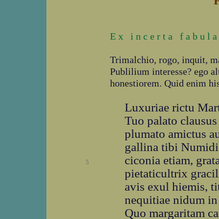
E x i n c e r t a f a b u l a 
Trimalchio, rogo, inquit, m
Publilium interesse? ego al
honestiorem. Quid enim his
Luxuriae rictu Mar
Tuo palato clausus
plumato amictus a
gallina tibi Numidi
ciconia etiam, grat
5
pietaticultrix gracil
avis exul hiemis, ti
nequitiae nidum in 
Quo margaritam ca