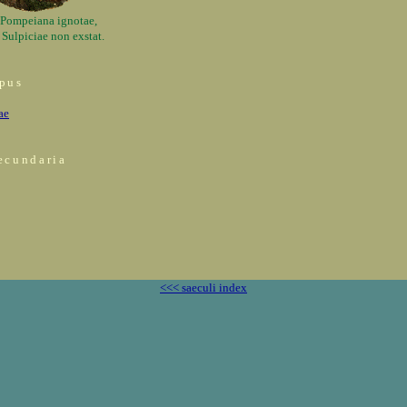
 Pompeiana ignotae,
s Sulpiciae non exstat.
pus
ae
ecundaria
<<< saeculi index