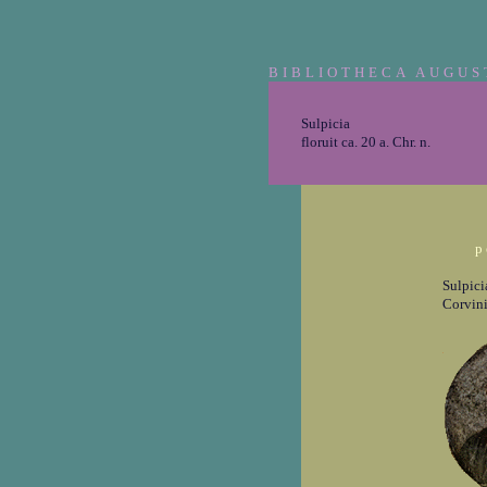
BIBLIOTHECA AUGUS
Sulpicia
floruit ca. 20 a. Chr. n.
p
Sulpici
Corvini,