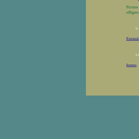
Pictura
effigie
o
Epistul
s
fontes