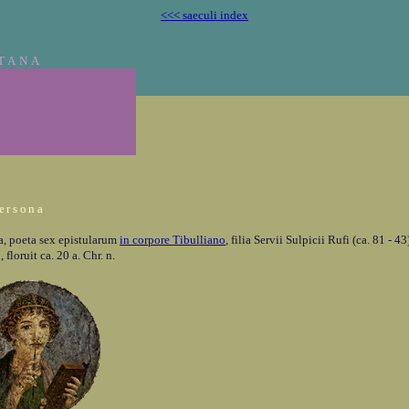
<<< saeculi index
TANA
ersona
a, poeta sex epistularum
in corpore Tibulliano
, filia Servii Sulpicii Rufi (ca. 81 - 4
 floruit ca. 20 a. Chr. n.