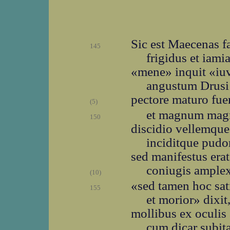
Sic est Maecenas fa
145
frigidus et iami
«mene» inquit «iuv
angustum Drusi 
pectore maturo fuer
(5)
et magnum magni
150
discidio vellemque
inciditque pudo
sed manifestus era
coniugis amplex
(10)
«sed tamen hoc sati
155
et morior» dixit
mollibus ex oculis 
cum dicar subita