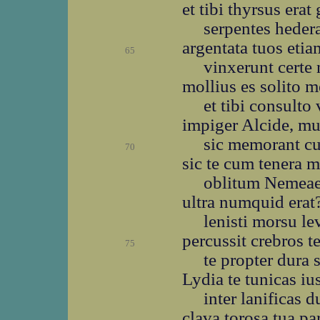
et tibi thyrsus era
serpentes heder
argentata tuos etiam
65
vinxerunt certe 
mollius es solito 
et tibi consulto
impiger Alcide, mu
sic memorant cur
70
sic te cum tenera m
oblitum Nemeae
ultra numquid erat? 
lenisti morsu le
percussit crebros t
75
te propter dura
Lydia te tunicas ius
inter lanificas 
clava torosa tua pa