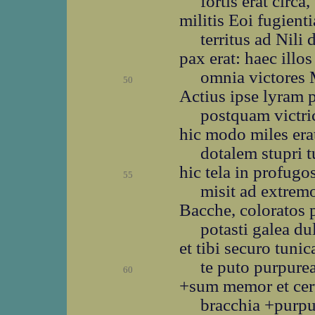
fortis erat circa
militis Eoi fugienti
territus ad Nili 
pax erat: haec illos
omnia victores 
50
Actius ipse lyram p
postquam victri
hic modo miles er
dotalem stupri t
hic tela in profug
55
misit ad extremo
Bacche, coloratos
potasti galea d
et tibi securo tunic
te puto purpure
60
+sum memor et cert
bracchia +purpu