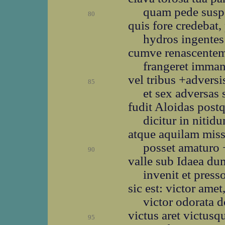
quam pede susp
80
quis fore credebat
hydros ingentes
cumve renascentem 
frangeret imman
vel tribus +adver
85
et sex adversas
fudit Aloidas pos
dicitur in niti
atque aquilam miss
posset amaturo +
90
valle sub Idaea du
invenit et press
sic est: victor amet
victor odorata d
victus aret victusqu
95