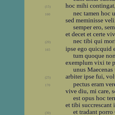
hoc mihi contingat,
(15)
nec tamen hoc ul
160
sed meminisse veli
semper ero, sem
et decet et certe v
nec tibi qui mori
(20)
ipse ego quicquid e
165
tum quoque non 
exemplum vixi te p
unus Maecenas t
arbiter ipse fui, vo
(25)
pectus eram vere
170
vive diu, mi care, 
est opus hoc ter
et tibi succrescant
et tradant porro
(30)