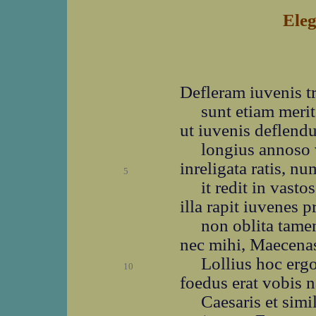
Eleg
Defleram iuvenis tr
sunt etiam meri
ut iuvenis deflend
longius annoso 
inreligata ratis, n
5
it redit in vast
illa rapit iuvenes p
non oblita tame
nec mihi, Maecenas
Lollius hoc ergo
10
foedus erat vobis 
Caesaris et simi