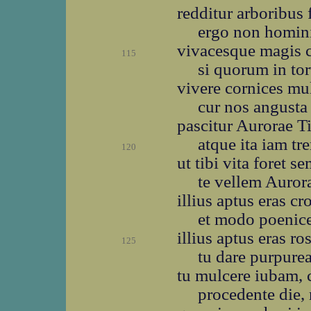
redditur arboribus 
ergo non homini 
vivacesque magis c
115
si quorum in tor
vivere cornices mu
cur nos angusta
pascitur Aurorae T
atque ita iam tr
120
ut tibi vita foret 
te vellem Auror
illius aptus eras cr
et modo poenice
illius aptus eras r
125
tu dare purpure
tu mulcere iubam, 
procedente die, 