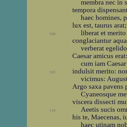
membra nec in s
tempora dispensant
haec homines, p
lux est, taurus arat;
liberat et merito
100
conglaciantur aqua
verberat egelido
Caesar amicus erat:
cum iam Caesar 
indulsit merito: non
105
vicimus: August
Argo saxa pavens p
Cyaneosque metu
viscera dissecti mu
Aeetis sucis omn
110
his te, Maecenas, 
haec utinam nob