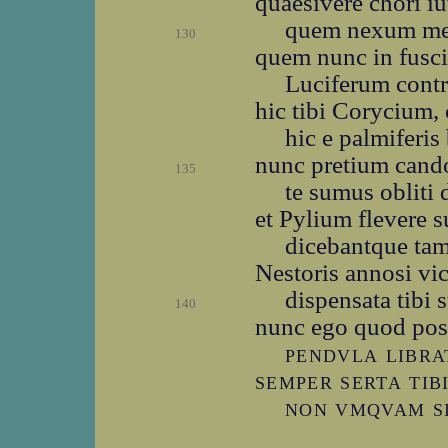
quaesivere chori i
quem nexum med
130
quem nunc in fusci
Luciferum contra
hic tibi Corycium, 
hic e palmiferis
nunc pretium cando
135
te sumus obliti
et Pylium flevere 
dicebantque tam
Nestoris annosi vic
dispensata tibi 
140
nunc ego quod po
pendvla libra
semper serta tib
non vmqvam si