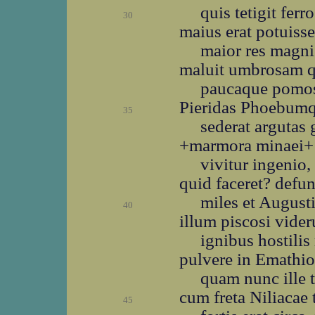
quis tetigit ferr
30
maius erat potuiss
maior res magnis
maluit umbrosam 
paucaque pomosi
Pieridas Phoebumqu
35
sederat argutas 
+marmora minaei+ 
vivitur ingenio,
quid faceret? defun
miles et Augusti
40
illum piscosi vider
ignibus hostilis 
pulvere in Emathio
quam nunc ille t
cum freta Niliacae 
45