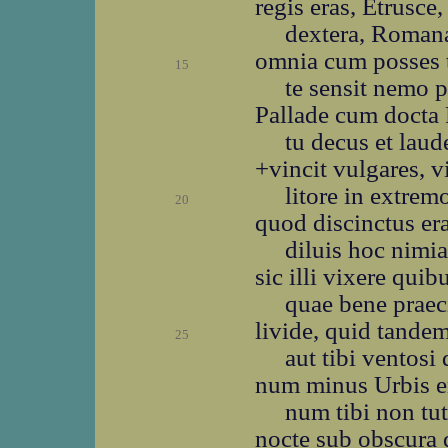
regis eras, Etrusce
dextera, Romanae
omnia cum posses t
15
te sensit nemo 
Pallade cum docta 
tu decus et laud
+vincit vulgares, v
litore in extre
20
quod discinctus er
diluis hoc nimia
sic illi vixere quib
quae bene praec
livide, quid tande
25
aut tibi ventosi
num minus Urbis er
num tibi non tut
nocte sub obscura 