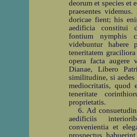
deorum et species et 
praesentes videmus. 
doricae fient; his en
aedificia constitui 
fontium nymphis co
videbuntur habere p
teneritatem graciliora
opera facta augere 
Dianae, Libero Patr
similitudine, si aedes 
mediocritatis, quod
teneritate corinthi
proprietatis.
6. Ad consuetudin
aedificiis interio
convenientia et eleg
prospectus habuerint