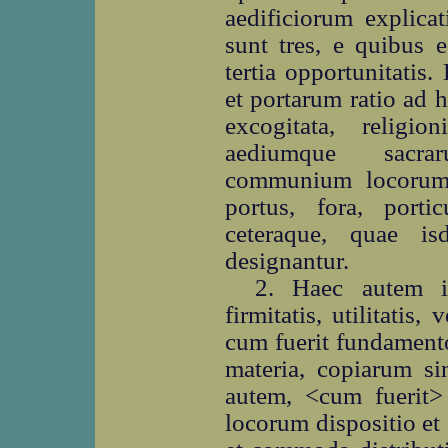
aedificiorum explica
sunt tres, e quibus e
tertia opportunitatis
et portarum ratio ad 
excogitata, religi
aediumque sacrar
communium locorum 
portus, fora, portic
ceteraque, quae is
designantur.
2. Haec autem it
firmitatis, utilitatis, 
cum fuerit fundament
materia, copiarum sine
autem, <cum fuerit>
locorum dispositio et