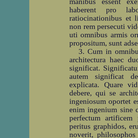
manibus essent exer
haberent pro labo
ratiocinationibus et 
non rem persecuti vid
uti omnibus armis orn
propositum, sunt adse
3. Cum in omnibu
architectura haec du
significat. Significat
autem significat de
explicata. Quare vid
debere, qui se archi
ingeniosum oportet e
enim ingenium sine di
perfectum artificem p
peritus graphidos, er
noverit, philosophos 