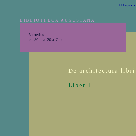
<<< operis
BIBLIOTHECA AUGUSTANA
Vitruvius
ca. 80 - ca. 20 a. Chr. n.
De architectura libr
Liber I
_______________________________________