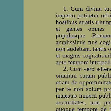
1. Cum divina tu
imperio potiretur orb
hostibus stratis trium
et gentes omnes s
populusque Romanu
amplissimis tuis cogi
non audebam, tantis o
et magnis cogitationi
apto tempore interpel
2. Cum vero adten
omnium curam public
etiam de opportunitat
per te non solum pro
maiestas imperii publ
auctoritates, non p
quoque tempore de h