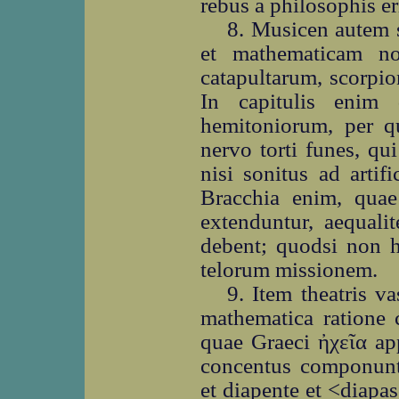
rebus a philosophis eri
8. Musicen autem s
et mathematicam not
catapultarum, scorpio
In capitulis enim 
hemitoniorum, per qu
nervo torti funes, qu
nisi sonitus ad artifi
Bracchia enim, quae
extenduntur, aequalit
debent; quodsi non h
telorum missionem.
9. Item theatris v
mathematica ratione 
quae Graeci ἠχεῖα ap
concentus componuntu
et diapente et <diapa