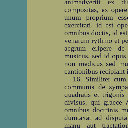
animadvertit ex d
compositas, ex opere 
unum proprium esse
exercitati, id est o
omnibus doctis, id est
venarum rythmo et pe
aegrum eripere de 
musicus, sed id opus 
non medicus sed mus
cantionibus recipiant
16. Similiter cum 
communis de sympat
quadratis et trigonis
divisus, qui graece 
omnibus doctrinis m
dumtaxat ad disput
manu aut tractatio