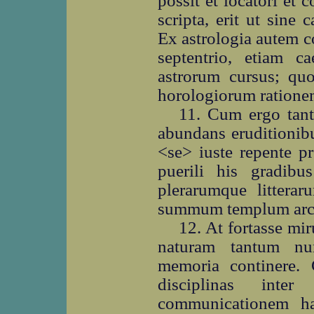
possit et locatori et 
scripta, erit ut sine 
Ex astrologia autem c
septentrio, etiam ca
astrorum cursus; quo
horologiorum rationem
11. Cum ergo tanta
abundans eruditionibu
<se> iuste repente pro
puerili his gradibu
plerarumque litterar
summum templum arch
12. At fortasse mi
naturam tantum nu
memoria continere.
disciplinas int
communicationem habe