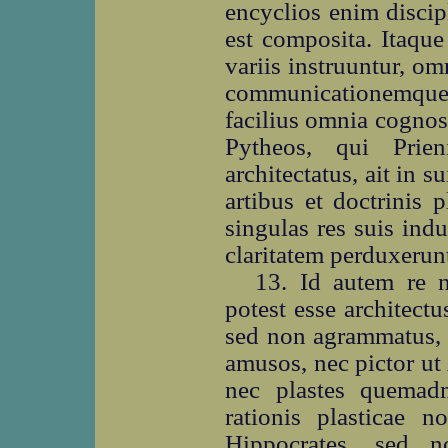
encyclios enim disci
est composita. Itaque
variis instruuntur, o
communicationemque
facilius omnia cognos
Pytheos, qui Prie
architectatus, ait in
artibus et doctrinis 
singulas res suis ind
claritatem perduxerun
13. Id autem re 
potest esse architectu
sed non agrammatus, 
amusos, nec pictor ut
nec plastes quemad
rationis plasticae 
Hippocrates, sed n