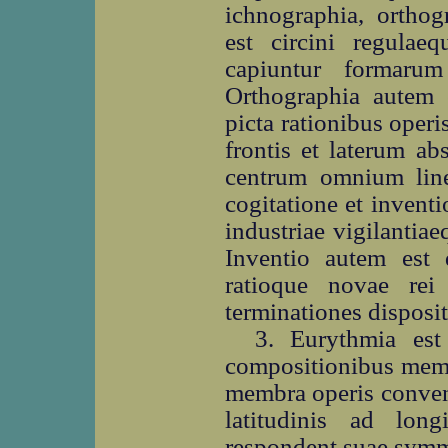
ichnographia, orthog
est circini regula
capiuntur formarum
Orthographia autem 
picta rationibus operi
frontis et laterum a
centrum omnium lin
cogitatione et inventi
industriae vigilantia
Inventio autem est 
ratioque novae rei
terminationes disposi
3. Eurythmia es
compositionibus memb
membra operis conveni
latitudinis ad lo
respondent suae symm