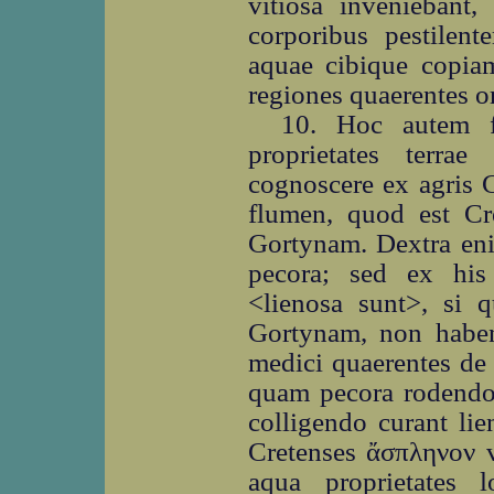
vitiosa inveniebant,
corporibus pestilen
aquae cibique copiam
regiones quaerentes o
10. Hoc autem fi
proprietates terrae
cognoscere ex agris 
flumen, quod est Cre
Gortynam. Dextra enim
pecora; sed ex hi
<lienosa sunt>, si 
Gortynam, non habe
medici quaerentes de 
quam pecora rodendo 
colligendo curant li
Cretenses ἄσπληνον vo
aqua proprietates l