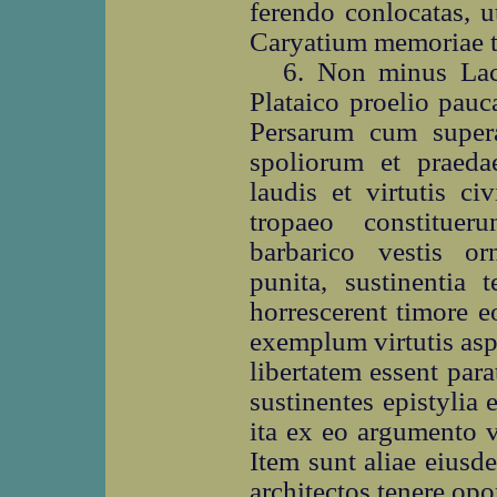
ferendo conlocatas, u
Caryatium memoriae t
6. Non minus Laco
Plataico proelio pau
Persarum cum supera
spoliorum et praeda
laudis et virtutis ci
tropaeo constituer
barbarico vestis or
punita, sustinentia 
horrescerent timore eo
exemplum virtutis asp
libertatem essent para
sustinentes epistylia
ita ex eo argumento v
Item sunt aliae eiusd
architectos tenere opor