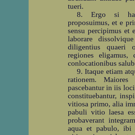
tueri.
8. Ergo si ha
proposuimus, et e pr
sensu percipimus et e
laborare dissolviq
diligentius quaeri o
regiones eligamus,
conlocationibus salubr
9. Itaque etiam a
rationem. Maiores
pascebantur in iis loci
constituebantur, inspi
vitiosa primo, alia i
pabuli vitio laesa e
probaverant integra
aqua et pabulo, ibi 