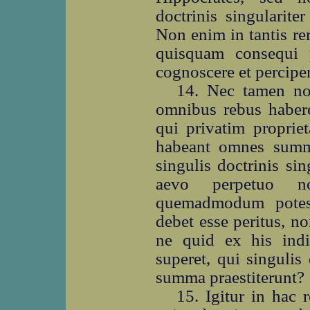
doctrinis singularite
Non enim in tantis re
quisquam consequi p
cognoscere et perciper
14. Nec tamen no
omnibus rebus haber
qui privatim propriet
habeant omnes summ
singulis doctrinis si
aevo perpetuo no
quemadmodum potest 
debet esse peritus, 
ne quid ex his indi
superet, qui singulis
summa praestiterunt?
15. Igitur in hac 