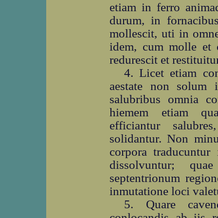
etiam in ferro anima
durum, in fornacibus
mollescit, uti in omne
idem, cum molle et c
redurescit et restituit
4. Licet etiam co
aestate non solum i
salubribus omnia cor
hiemem etiam quae
efficiantur salubr
solidantur. Non minu
corpora traducuntur 
dissolvuntur; qu
septentrionum region
inmutatione loci vale
5. Quare caven
conlocandis ab iis r