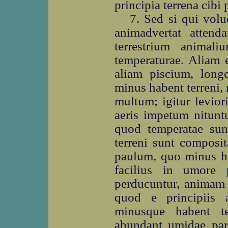
principia terrena cibi p
7. Sed si qui volu
animadvertat attend
terrestrium animali
temperaturae. Aliam
aliam piscium, longe
minus habent terreni, 
multum; igitur levior
aeris impetum nitunt
quod temperatae sun
terreni sunt composi
paulum, quo minus ha
facilius in umore 
perducuntur, animam c
quod e principiis 
minusque habent t
abundant umidae par