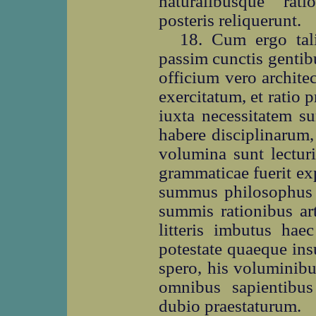
naturalibusque rat
posteris reliquerunt.
18. Cum ergo tali
passim cunctis gentib
officium vero archite
exercitatum, et ratio 
iuxta necessitatem s
habere disciplinarum, 
volumina sunt lecturi
grammaticae fuerit ex
summus philosophus n
summis rationibus art
litteris imbutus hae
potestate quaeque insu
spero, his voluminib
omnibus sapientibu
dubio praestaturum.