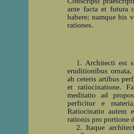
Conscripsi praescript
ante facta et futura 
habere; namque his v
rationes.
1. Architecti est s
eruditionibus ornata
ab ceteris artibus per
et ratiocinatione. F
meditatio ad propo
perficitur e mater
Ratiocinatio autem es
rationis pro portione 
2. Itaque architec