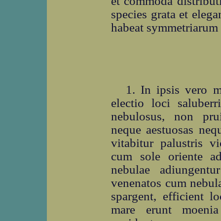
et commoda distributi
species grata et ele
habeat symmetriarum r
1. In ipsis vero 
electio loci saluber
nebulosus, non pru
neque aestuosas nequ
vitabitur palustris 
cum sole oriente a
nebulae adiungentur
venenatos cum nebula
spargent, efficient 
mare erunt moenia