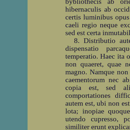
bybliothecis ab ori
hibernaculis ab occid
certis luminibus opus
caeli regio neque exc
sed est certa inmutabi
8. Distributio a
dispensatio parca
temperatio. Haec ita 
non quaeret, quae no
magno. Namque non o
caementorum nec ab
copia est, sed al
comportationes diff
autem est, ubi non est
lota; inopiae quoque
utendo cupresso, p
similiter erunt explic