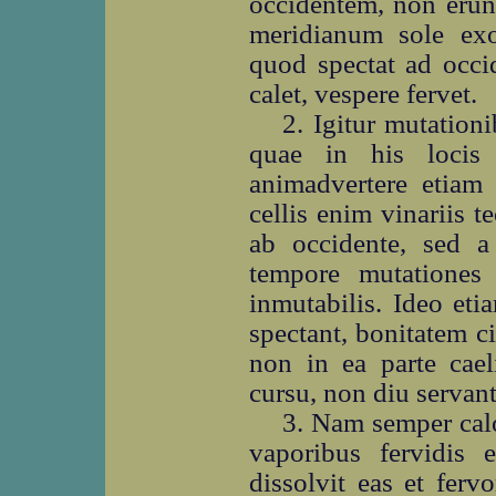
occidentem, non erun
meridianum sole exor
quod spectat ad occid
calet, vespere fervet.
2. Igitur mutationi
quae in his locis 
animadvertere etiam 
cellis enim vinariis 
ab occidente, sed a
tempore mutationes 
inmutabilis. Ideo eti
spectant, bonitatem c
non in ea parte cael
cursu, non diu servant
3. Nam semper calo
vaporibus fervidis e
dissolvit eas et fervo