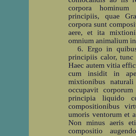
corpora hominum 
principiis, quae Gr
corpora sunt composita
aere, et ita mixtion
omnium animalium in 
6. Ergo in quibu
principiis calor, tunc 
Haec autem vitia effic
cum insidit in ap
mixtionibus natural
occupavit corporum 
principia liquido c
compositionibus virt
umoris ventorum et a
Non minus aeris eti
compositio augend