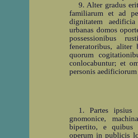
9. Alter gradus er
familiarum et ad p
dignitatem aedifici
urbanas domos oporter
possessionibus rus
feneratoribus, aliter
quorum cogitationib
conlocabuntur; et o
personis aedificiorum 
1. Partes ipsius a
gnomonice, machina
bipertito, e quib
operum in publicis lo