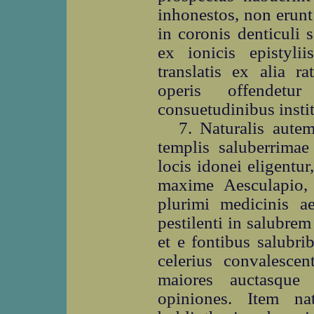
inhonestos, non erunt 
in coronis denticuli 
ex ionicis epistylii
translatis ex alia r
operis offendetu
consuetudinibus instit
7. Naturalis aute
templis saluberrimae
locis idonei eligentur
maxime Aesculapio,
plurimi medicinis a
pestilenti in salubrem
et e fontibus salubr
celerius convalescent
maiores auctasque 
opiniones. Item na