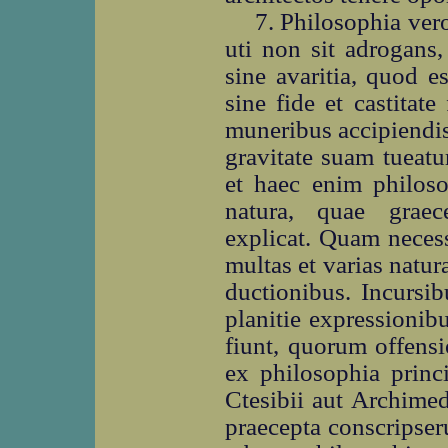
7. Philosophia ver
uti non sit adrogans, 
sine avaritia, quod 
sine fide et castitate
muneribus accipiendi
gravitate suam tueat
et haec enim philoso
natura, quae graec
explicat. Quam necess
multas et varias natu
ductionibus. Incursib
planitie expressionibus
fiunt, quorum offensi
ex philosophia princ
Ctesibii aut Archimed
praecepta conscripserun