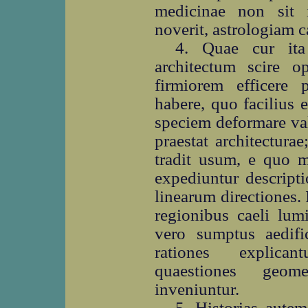
medicinae non sit i
noverit, astrologiam c
4. Quae cur ita 
architectum scire o
firmiorem efficere 
habere, quo facilius 
speciem deformare val
praestat architectura
tradit usum, e quo m
expediuntur descript
linearum directiones. I
regionibus caeli lum
vero sumptus aedif
rationes explican
quaestiones geome
inveniuntur.
5. Historias aute