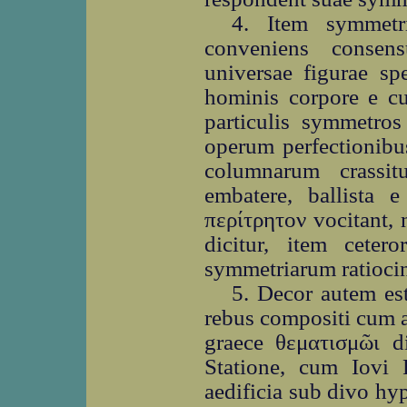
4. Item symmetr
conveniens consen
universae figurae sp
hominis corpore e cu
particulis symmetros
operum perfectionibu
columnarum crassit
embatere, ballista 
περίτρητον vocitant, 
dicitur, item cete
symmetriarum ratiocin
5. Decor autem es
rebus compositi cum au
graece θεματισμῶι di
Statione, cum Iovi 
aedificia sub divo hy