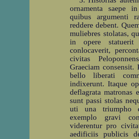
ornamenta saepe in 
quibus argumenti ra
reddere debent. Que
muliebres stolatas, q
in opere statueri
conlocaverit, percon
civitas Peloponnen
Graeciam consensit. 
bello liberati com
indixerunt. Itaque opp
deflagrata matronas 
sunt passi stolas ne
uti una triumpho du
exemplo gravi con
viderentur pro civita
aedificiis publicis 