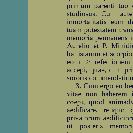
primum parenti tuo d
studiosus. Cum aute
inmortalitatis eum d
tuam potestatem tran
memoria permanens in
Aurelio et P. Minid
ballistarum et scorp
eorum> refectionem
accepi, quae, cum pri
sororis commendation
3. Cum ergo eo ben
vitae non haberem i
coepi, quod animadve
aedificare, reliqu
privatorum aedificio
ut posteris memori