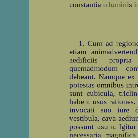
constantiam luminis i
1. Cum ad regiones
etiam animadvertend
aedificiis propri
quemadmodum comm
debeant. Namque ex h
potestas omnibus int
sunt cubicula, tricl
habent usus rationes
invocati suo iure 
vestibula, cava aediu
possunt usum. Igitur
necessaria magnifica