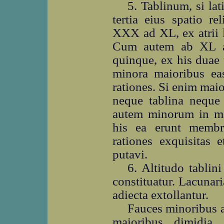
5. Tablinum, si lat
tertia eius spatio re
XXX ad XL, ex atrii l
Cum autem ab XL ad
quinque, ex his duae 
minora maioribus e
rationes. Si enim mai
neque tablina neque 
autem minorum in mai
his ea erunt membr
rationes exquisitas e
putavi.
6. Altitudo tablin
constituatur. Lacunaria
adiecta extollantur.
Fauces minoribus at
maioribus dimidia 