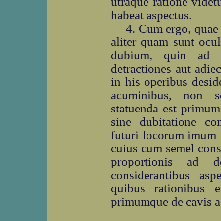
utraque ratione videtu
habeat aspectus.
4. Cum ergo, quae 
aliter quam sunt ocul
dubium, quin ad l
detractiones aut adiect
in his operibus desi
acuminibus, non so
statuenda est primum
sine dubitatione co
futuri locorum imum s
cuius cum semel const
proportionis ad d
considerantibus as
quibus rationibus e
primumque de cavis ae