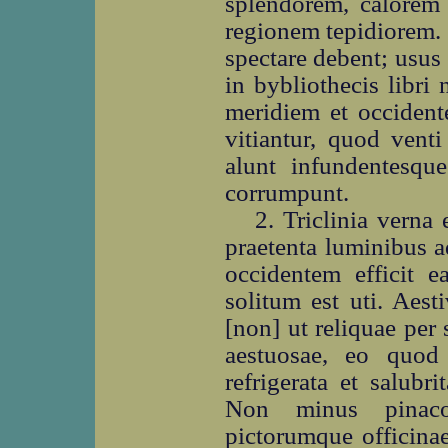
splendorem, calorem 
regionem tepidiorem. 
spectare debent; usus
in bybliothecis libr
meridiem et occidente
vitiantur, quod vent
alunt infundentesqu
corrumpunt.
2. Triclinia verna
praetenta luminibus a
occidentem efficit 
solitum est uti. Aest
[non] ut reliquae per 
aestuosae, eo quod
refrigerata et salubr
Non minus pinacot
pictorumque officinae