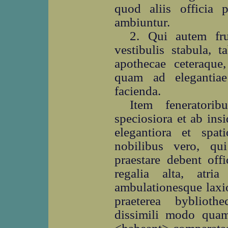
quod aliis officia 
ambiuntur.
2. Qui autem fru
vestibulis stabula, t
apothecae ceteraque
quam ad elegantiae
facienda.
Item feneratori
speciosiora et ab insi
elegantiora et spat
nobilibus vero, qu
praestare debent offi
regalia alta, atria
ambulationesque laxio
praeterea byblioth
dissimili modo qua