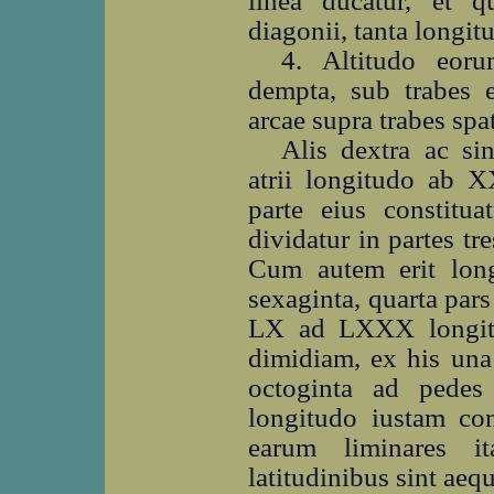
linea ducatur, et 
diagonii, tanta longitu
4. Altitudo eoru
dempta, sub trabes e
arcae supra trabes spat
Alis dextra ac sin
atrii longitudo ab 
parte eius constit
dividatur in partes tr
Cum autem erit lon
sexaginta, quarta pars
LX ad LXXX longitud
dimidiam, ex his una 
octoginta ad pedes
longitudo iustam con
earum liminares it
latitudinibus sint aequ