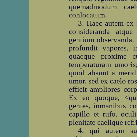
quemadmodum cael
conlocatum.
3. Haec autem ex 
consideranda atque
gentium observanda. 
profundit vapores, i
quaeque proxime cu
temperaturam umoris; 
quod absunt a meridi
umor, sed ex caelo ro
efficit ampliores cor
Ex eo quoque, <qua
gentes, inmanibus cor
capillo et rufo, ocu
plenitate caelique ref
4. qui autem s