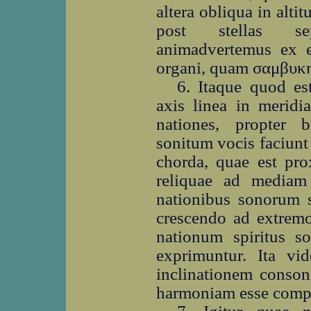
altera obliqua in alt
post stellas sep
animadvertemus ex e
organi, quam σαμβυκη
6. Itaque quod e
axis linea in meridi
nationes, propter 
sonitum vocis faciunt
chorda, quae est p
reliquae ad mediam 
nationibus sonorum 
crescendo ad extremos
nationum spiritus so
exprimuntur. Ita vi
inclinationem conson
harmoniam esse compo