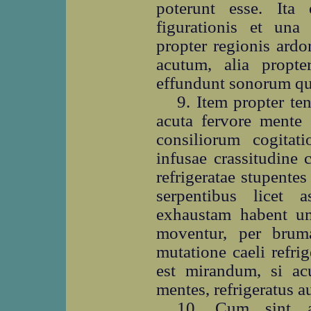
poterunt esse. It
figurationis et una
propter regionis ard
acutum, alia propt
effundunt sonorum qua
9. Item propter te
acuta fervore mente 
consiliorum cogitati
infusae crassitudine 
refrigeratae stupente
serpentibus licet 
exhaustam habent umo
moventur, per brum
mutatione caeli refri
est mirandum, si acu
mentes, refrigeratus a
10. Cum sint a