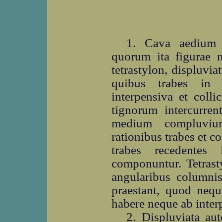
1. Cava aedium q
quorum ita figurae n
tetrastylon, displuvi
quibus trabes in a
interpensiva et coll
tignorum intercurrent
medium compluvium
rationibus trabes et c
trabes recedentes 
componuntur. Tetrasty
angularibus columnis 
praestant, quod ne
habere neque ab inter
2. Displuviata au