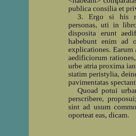
<habeant> comparatas
publica consilia et pri
3. Ergo si his 
personas, uti in lib
disposita erunt aedi
habebunt enim ad 
explicationes. Earum
aedificiorum rationes
urbe atria proxima ian
statim peristylia, dei
pavimentatas spectant
Quoad potui urba
perscribere, proposu
sint ad usum commod
oporteat eas, dicam.