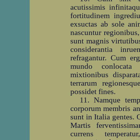
acutissimis infinitaq
fortitudinem ingredi
exsuctas ab sole anim
nascuntur regionibus
sunt magnis virtutibus
considerantia inrue
refragantur. Cum erg
mundo conlocata 
mixtionibus disparat
terrarum regiones
possidet fines.
11. Namque tempe
corporum membris ani
sunt in Italia gentes
Martis ferventissim
currens temperatu