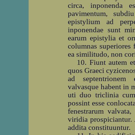
circa, inponenda e
pavimentum, subdiu
epistylium ad perp
inponendae sunt min
earum epistylia et or
columnas superiores f
ea similitudo, non cor
10. Fiunt autem et
quos Graeci cyzicenos
ad septentrionem e
valvasque habent in me
uti duo triclinia cum
possint esse conlocat
fenestrarum valvata, 
viridia prospiciantur.
addita constituuntur.