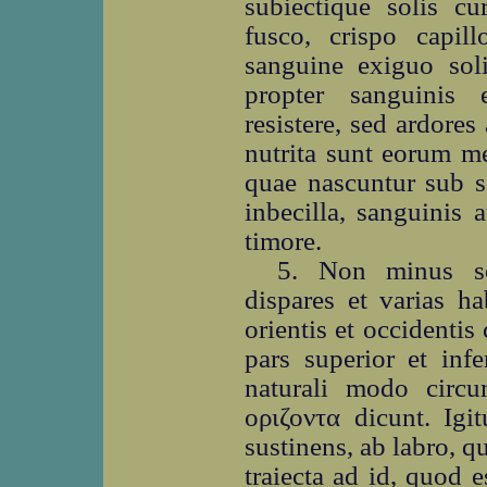
subiectique solis cu
fusco, crispo capillo
sanguine exiguo soli
propter sanguinis 
resistere, sed ardores
nutrita sunt eorum m
quae nascuntur sub se
inbecilla, sanguinis 
timore.
5. Non minus so
dispares et varias ha
orientis et occidentis 
pars superior et inf
naturali modo circ
οριζοντα dicunt. Ig
sustinens, ab labro, qu
traiecta ad id, quod