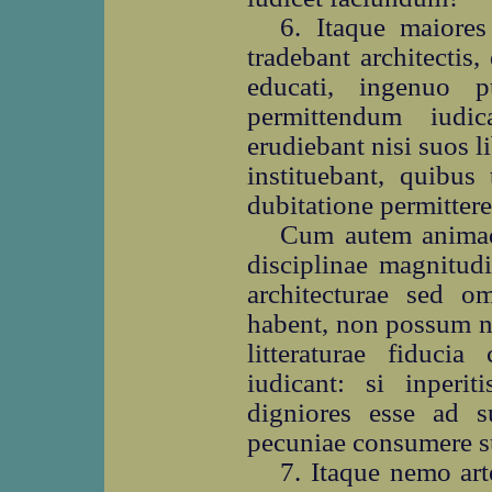
6. Itaque maiore
tradebant architectis
educati, ingenuo p
permittendum iudic
erudiebant nisi suos l
instituebant, quibus
dubitatione permittere
Cum autem animadv
disciplinae magnitud
architecturae sed o
habent, non possum no
litteraturae fiducia
iudicant: si inperi
digniores esse ad 
pecuniae consumere
7. Itaque nemo ar