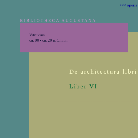
<<< operis
BIBLIOTHECA AUGUSTANA
Vitruvius
ca. 80 - ca. 20 a. Chr. n.
De architectura libr
Liber VI
_______________________________________