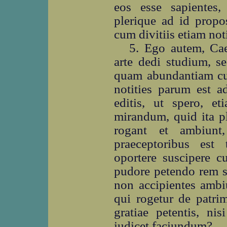
eos esse sapientes,
plerique ad id propo
cum divitiis etiam not
5. Ego autem, Ca
arte dedi studium, s
quam abundantiam cu
notities parum est a
editis, ut spero, e
mirandum, quid ita pl
rogant et ambiunt
praeceptoribus est
oportere suscipere 
pudore petendo rem s
non accipientes ambi
qui rogetur de patri
gratiae petentis, ni
iudicet faciundum?