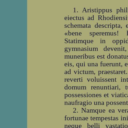
1. Aristippus phi
eiectus ad Rhodiensi
schemata descripta, 
«bene speremus! 
Statimque in oppi
gymnasium devenit,
muneribus est donatus
eis, qui una fuerunt, 
ad victum, praestare
reverti voluissent i
domum renuntiari, t
possessiones et viatic
naufragio una possent
2. Namque ea vera
fortunae tempestas i
neque belli vastat