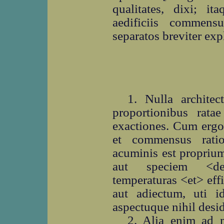
qualitates, dixi; 
aedificiis commens
separatos breviter exp
1. Nulla architec
proportionibus ratae
exactiones. Cum ergo 
et commensus ratio
acuminis est propriu
aut speciem <detr
temperaturas <et> eff
aut adiectum, uti i
aspectuque nihil desid
2. Alia enim ad m