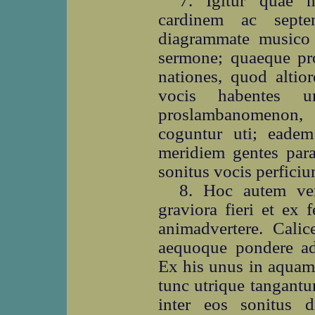
7. Igitur quae n
cardinem ac septen
diagrammate musico
sermone; quaeque pro
nationes, quod altior
vocis habentes 
proslambanomenon,
coguntur uti; eadem
meridiem gentes par
sonitus vocis perficiu
8. Hoc autem ver
graviora fieri et ex f
animadvertere. Cali
aequoque pondere ad
Ex his unus in aquam 
tunc utrique tangantur
inter eos sonitus 