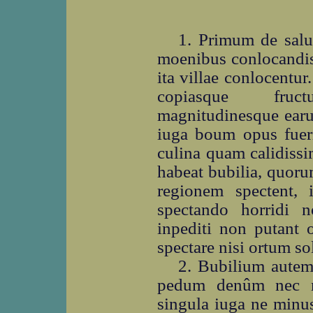
1. Primum de salu
moenibus conlocandis 
ita villae conlocent
copiasque fruc
magnitudinesque ear
iuga boum opus fuerit
culina quam calidiss
habeat bubilia, quoru
regionem spectent,
spectando horridi n
inpediti non putant 
spectare nisi ortum sol
2. Bubilium autem
pedum denûm nec ma
singula iuga ne minu