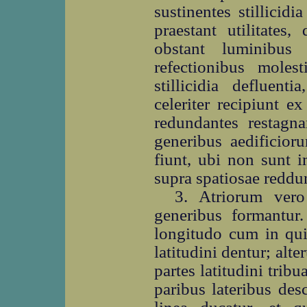
sustinentes stillicid
praestant utilitate
obstant luminibus
refectionibus mole
stillicidia defluen
celeriter recipiunt 
redundantes restagna
generibus aedificior
fiunt, ubi non sunt 
supra spatiosae reddun
3. Atriorum vero 
generibus formantur.
longitudo cum in quin
latitudini dentur; alte
partes latitudini tribu
paribus lateribus des