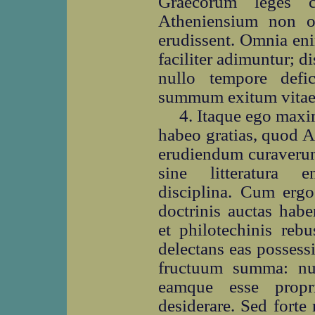
Graecorum leges c
Atheniensium non om
erudissent. Omnia en
faciliter adimuntur; 
nullo tempore defic
summum exitum vitae
4. Itaque ego maxi
habeo gratias, quod 
erudiendum curaverunt
sine litteratura 
disciplina. Cum ergo
doctrinis auctas habe
et philotechinis reb
delectans eas possess
fructuum summa: nul
eamque esse propri
desiderare. Sed forte