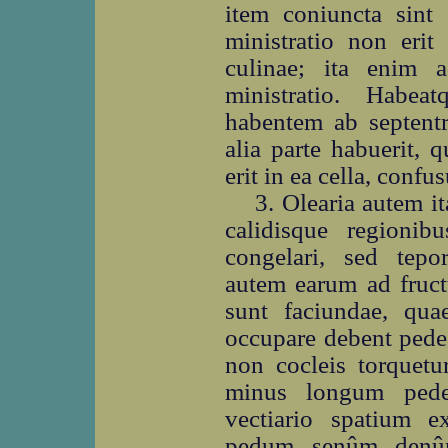
item coniuncta sint 
ministratio non erit
culinae; ita enim 
ministratio. Habea
habentem ab septent
alia parte habuerit, 
erit in ea cella, confu
3. Olearia autem i
calidisque regioni
congelari, sed tepo
autem earum ad fruc
sunt faciundae, qua
occupare debent pedes
non cocleis torquetu
minus longum pedes
vectiario spatium 
pedum senûm denûm