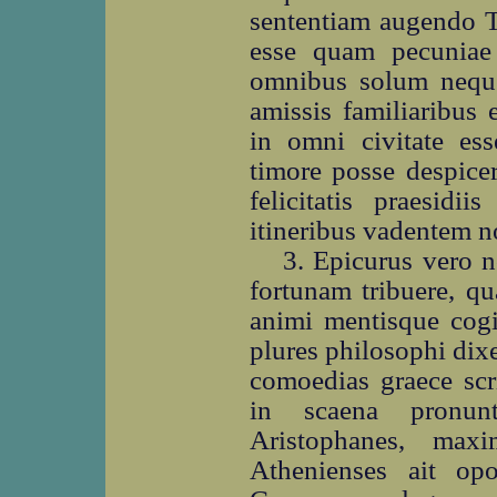
sententiam augendo T
esse quam pecuniae 
omnibus solum neque
amissis familiaribus
in omni civitate ess
timore posse despice
felicitatis praesidi
itineribus vadentem non
3. Epicurus vero n
fortunam tribuere, q
animi mentisque cogi
plures philosophi dix
comoedias graece scr
in scaena pronunt
Aristophanes, max
Athenienses ait op