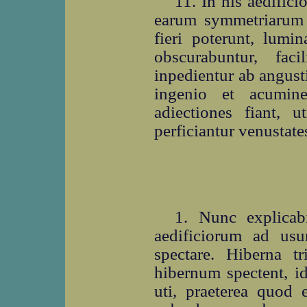
11. In his aedific
earum symmetriarum r
fieri poterunt, lumi
obscurabuntur, fac
inpedientur ab angustii
ingenio et acumine
adiectiones fiant, u
perficiantur venustate
1. Nunc explicab
aedificiorum ad usu
spectare. Hiberna tr
hibernum spectent, i
uti, praeterea quod 