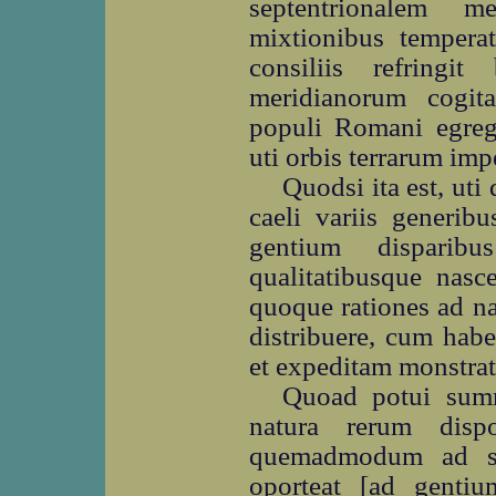
septentrionalem m
mixtionibus temperat
consiliis refringi
meridianorum cogita
populi Romani egregi
uti orbis terrarum impe
Quodsi ita est, uti
caeli variis generib
gentium disparib
qualitatibusque nasc
quoque rationes ad n
distribuere, cum hab
et expeditam monstra
Quoad potui summ
natura rerum dispo
quemadmodum ad sol
oporteat [ad gentium