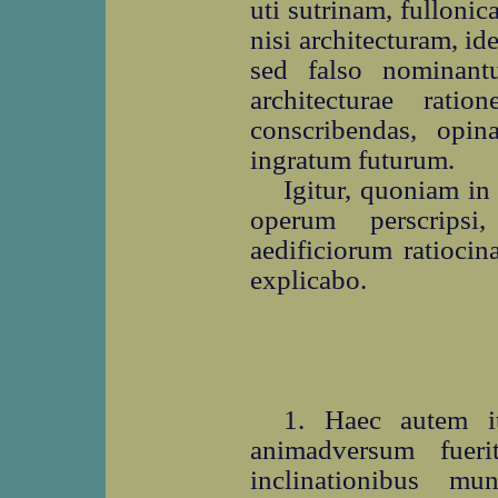
uti sutrinam, fullonica
nisi architecturam, id
sed falso nominant
architecturae ratio
conscribendas, opi
ingratum futurum.
Igitur, quoniam i
operum perscrips
aedificiorum ratioci
explicabo.
1. Haec autem it
animadversum fueri
inclinationibus mu