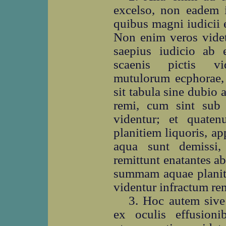
excelso, non eadem i
quibus magni iudicii 
Non enim veros videtu
saepius iudicio a
scaenis pictis vi
mutulorum ecphorae,
sit tabula sine dubio 
remi, cum sint sub a
videntur; et quate
planitiem liquoris, ap
aqua sunt demissi,
remittunt enatantes a
summam aquae planiti
videntur infractum r
3. Hoc autem sive
ex oculis effusioni