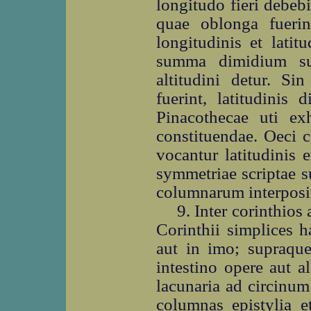
longitudo fieri debeb
quae oblonga fuerin
longitudinis et lati
summa dimidium sum
altitudini detur. Si
fuerint, latitudinis 
Pinacothecae uti ex
constituendae. Oeci c
vocantur latitudinis e
symmetriae scriptae s
columnarum interposit
9. Inter corinthios
Corinthii simplices 
aut in imo; supraque
intestino opere aut a
lacunaria ad circinum
columnas epistylia et