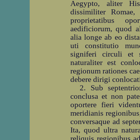
Aegypto, aliter H
dissimiliter Romae,
proprietatibus opo
aedificiorum, quod al
alia longe ab eo dista
uti constitutio mun
signiferi circuli et
naturaliter est co
regionum rationes cae
debere dirigi conlocat
2. Sub septentrio
conclusa et non pate
oportere fieri viden
meridianis regionibus
conversaque ad septe
Ita, quod ultra natur
reliquis regionibus 