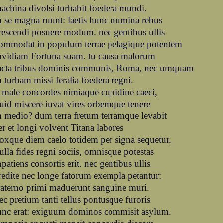
achina divolsi turbabit foedera mundi.
n se magna ruunt: laetis hunc numina rebus
rescendi posuere modum. nec gentibus ullis
ommodat in populum terrae pelagique potentem
nvidiam Fortuna suam. tu causa malorum
acta tribus dominis communis, Roma, nec umquam
n turbam missi feralia foedera regni.
 male concordes nimiaque cupidine caeci,
uid miscere iuvat vires orbemque tenere
n medio? dum terra fretum terramque levabit
er et longi volvent Titana labores
oxque diem caelo totidem per signa sequetur,
ulla fides regni sociis, omnisque potestas
npatiens consortis erit. nec gentibus ullis
redite nec longe fatorum exempla petantur:
raterno primi maduerunt sanguine muri.
ec pretium tanti tellus pontusque furoris
unc erat: exiguum dominos commisit asylum.