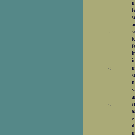
i
f
s
a
s
65
t
f
i
i
i
70
s
n
s
a
s
75
a
e
i
i