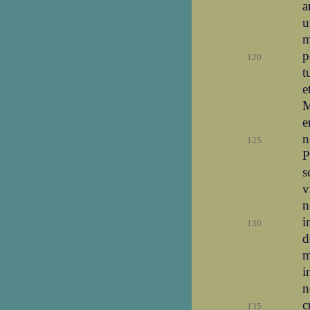
a
u
m
p
120
t
e
M
e
n
125
P
s
v
n
i
130
d
m
i
n
c
135