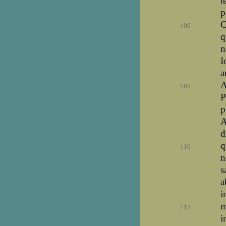
t
p
C
100
q
n
I
a
A
105
P
p
A
d
q
110
n
s
a
i
m
115
i