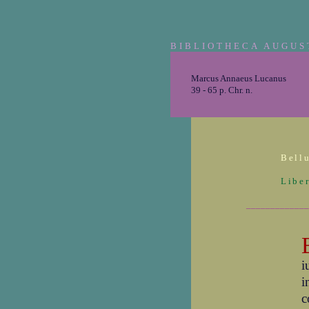
BIBLIOTHECA AUGUS
Marcus Annaeus Lucanus
39 - 65 p. Chr. n.
Bellu
Liber
_____________
i
i
c