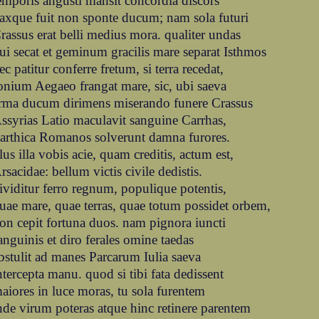
emporis angusti mansit concordia discors
axque fuit non sponte ducum; nam sola futuri
rassus erat belli medius mora. qualiter undas
ui secat et geminum gracilis mare separat Isthmos
ec patitur conferre fretum, si terra recedat,
onium Aegaeo frangat mare, sic, ubi saeva
rma ducum dirimens miserando funere Crassus
ssyrias Latio maculavit sanguine Carrhas,
arthica Romanos solverunt damna furores.
lus illa vobis acie, quam creditis, actum est,
rsacidae: bellum victis civile dedistis.
ividitur ferro regnum, populique potentis,
uae mare, quae terras, quae totum possidet orbem,
on cepit fortuna duos. nam pignora iuncti
anguinis et diro ferales omine taedas
bstulit ad manes Parcarum Iulia saeva
ntercepta manu. quod si tibi fata dedissent
aiores in luce moras, tu sola furentem
nde virum poteras atque hinc retinere parentem