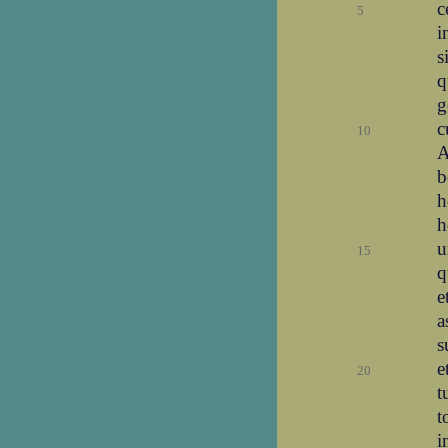
c
5
i
s
q
g
c
10
A
b
h
h
u
15
q
e
a
s
e
20
t
t
i