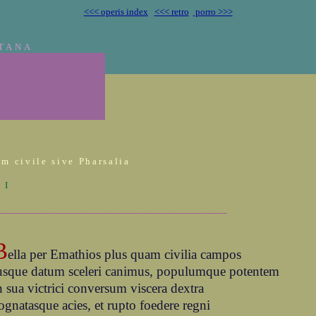
<<< operis index
<<< retro
porro >>>
TANA
m civile sive Pharsalia
 I
______________________________________________
B
ella per Emathios plus quam civilia campos
usque datum sceleri canimus, populumque potentem
n sua victrici conversum viscera dextra
ognatasque acies, et rupto foedere regni