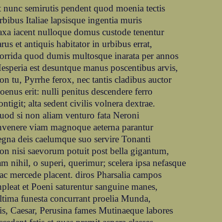
t nunc semirutis pendent quod moenia tectis
rbibus Italiae lapsisque ingentia muris
axa iacent nulloque domus custode tenentur
arus et antiquis habitator in urbibus errat,
orrida quod dumis multosque inarata per annos
esperia est desuntque manus poscentibus arvis,
on tu, Pyrrhe ferox, nec tantis cladibus auctor
oenus erit: nulli penitus descendere ferro
ontigit; alta sedent civilis volnera dextrae.
uod si non aliam venturo fata Neroni
nvenere viam magnoque aeterna parantur
egna deis caelumque suo servire Tonanti
on nisi saevorum potuit post bella gigantum,
am nihil, o superi, querimur; scelera ipsa nefasque
ac mercede placent. diros Pharsalia campos
npleat et Poeni saturentur sanguine manes,
ltima funesta concurrant proelia Munda,
is, Caesar, Perusina fames Mutinaeque labores