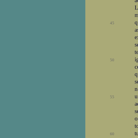
a
L
m
q
45
a
e
s
t
i
50
c
q
s
n
u
55
a
s
o
t
t
60