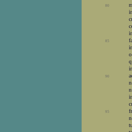
m
80
i
c
c
i
f
85
i
o
q
i
a
90
n
n
i
c
f
95
n
t