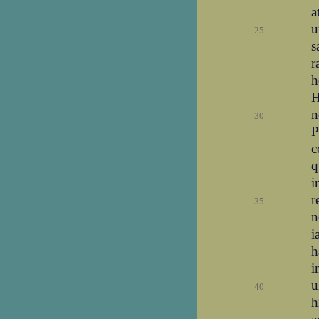
a
u
25
s
r
h
H
n
30
P
c
q
i
r
35
n
i
h
i
u
40
h