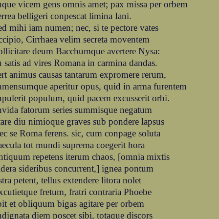
nque vicem gens omnis amet; pax missa per orbem
errea belligeri conpescat limina Iani.
ed mihi iam numen; nec, si te pectore vates
ccipio, Cirrhaea velim secreta moventem
ollicitare deum Bacchumque avertere Nysa:
u satis ad vires Romana in carmina dandas.
ert animus causas tantarum expromere rerum,
nmensumque aperitur opus, quid in arma furentem
npulerit populum, quid pacem excusserit orbi.
nvida fatorum series summisque negatum
tare diu nimioque graves sub pondere lapsus
ec se Roma ferens. sic, cum conpage soluta
aecula tot mundi suprema coegerit hora
ntiquum repetens iterum chaos, [omnia mixtis
idera sideribus concurrent,] ignea pontum
stra petent, tellus extendere litora nolet
xcutietque fretum, fratri contraria Phoebe
bit et obliquum bigas agitare per orbem
ndignata diem poscet sibi, totaque discors