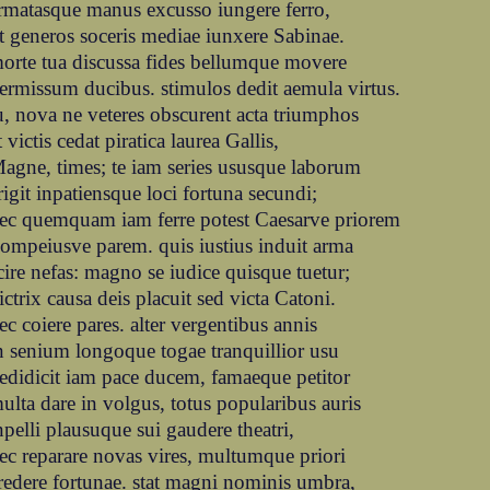
rmatasque manus excusso iungere ferro,
t generos soceris mediae iunxere Sabinae.
orte tua discussa fides bellumque movere
ermissum ducibus. stimulos dedit aemula virtus.
u, nova ne veteres obscurent acta triumphos
t victis cedat piratica laurea Gallis,
agne, times; te iam series ususque laborum
rigit inpatiensque loci fortuna secundi;
ec quemquam iam ferre potest Caesarve priorem
ompeiusve parem. quis iustius induit arma
cire nefas: magno se iudice quisque tuetur;
ictrix causa deis placuit sed victa Catoni.
ec coiere pares. alter vergentibus annis
n senium longoque togae tranquillior usu
edidicit iam pace ducem, famaeque petitor
ulta dare in volgus, totus popularibus auris
npelli plausuque sui gaudere theatri,
ec reparare novas vires, multumque priori
redere fortunae. stat magni nominis umbra,