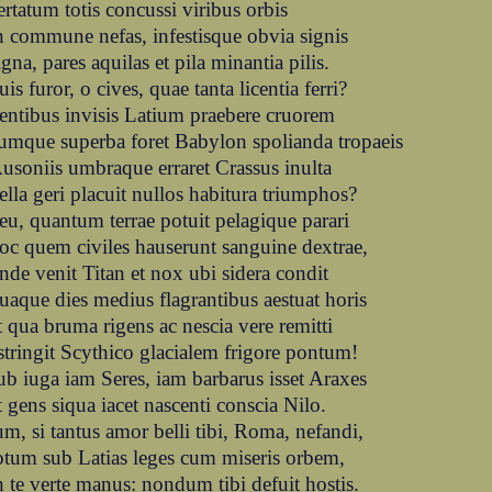
ertatum totis concussi viribus orbis
n commune nefas, infestisque obvia signis
igna, pares aquilas et pila minantia pilis.
uis furor, o cives, quae tanta licentia ferri?
entibus invisis Latium praebere cruorem
umque superba foret Babylon spolianda tropaeis
usoniis umbraque erraret Crassus inulta
ella geri placuit nullos habitura triumphos?
eu, quantum terrae potuit pelagique parari
oc quem civiles hauserunt sanguine dextrae,
nde venit Titan et nox ubi sidera condit
uaque dies medius flagrantibus aestuat horis
t qua bruma rigens ac nescia vere remitti
stringit Scythico glacialem frigore pontum!
ub iuga iam Seres, iam barbarus isset Araxes
t gens siqua iacet nascenti conscia Nilo.
um, si tantus amor belli tibi, Roma, nefandi,
otum sub Latias leges cum miseris orbem,
n te verte manus: nondum tibi defuit hostis.