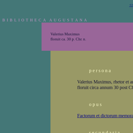
<<
B I B L I O T H E C A A U G U S T A N A
Valerius Maximus
floruit ca. 30 p. Chr. n.
p e r s o n a
Valerius Maximus, rhetor et ar
floruit circa annum 30 post C
o p u s
Factorum et dictorum memora
s e c u n d a r i a