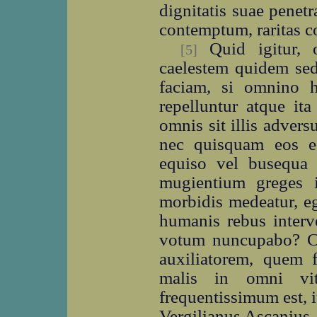
dignitatis suae penet
contemptum, raritas c
Quid igitur, or
[5]
caelestem quidem se
faciam, si omnino h
repelluntur atque ita
omnis sit illis adver
nec quisquam eos e
equiso vel busequa 
mugientium greges in
morbidis medeatur, eg
humanis rebus interve
votum nuncupabo? C
auxiliatorem, quem 
malis in omni vi
frequentissimum est, 
Vergilianus Ascanius