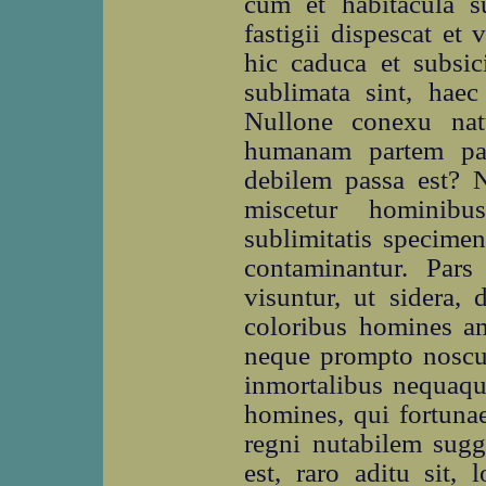
cum et habitacula s
fastigii dispescat et v
hic caduca et subsic
sublimata sint, haec
Nullone conexu nat
humanam partem par
debilem passa est? N
miscetur hominib
sublimitatis specimen
contaminantur. Par
visuntur, ut sidera,
coloribus homines am
neque prompto noscun
inmortalibus nequaqu
homines, qui fortuna
regni nutabilem sugg
est, raro aditu sit,