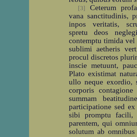
Ceterum profan
[3]
vana sanctitudinis, p
inpos veritatis, scr
spretu deos neglegi
contemptu timida vel
sublimi aetheris ver
procul discretos plur
inscie metuunt, pauc
Plato existimat natur
ullo neque exordio, 
corporis contagione
summam beatitudine
participatione sed e
sibi promptu facili,
parentem, qui omnium
solutum ab omnibus n