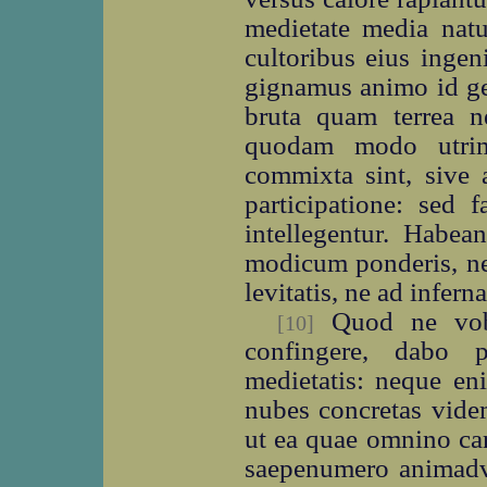
medietate media natu
cultoribus eius inge
gignamus animo id ge
bruta quam terrea n
quodam modo utrim
commixta sint, sive 
participatione: sed 
intellegentur. Habea
modicum ponderis, ne
levitatis, ne ad infern
Quod ne vobis
[10]
confingere, dabo 
medietatis: neque eni
nubes concretas vide
ut ea quae omnino ca
saepenumero animadve