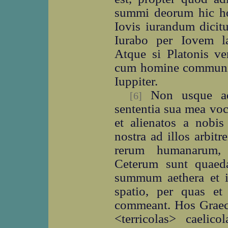
summi deorum hic ho
Iovis iurandum dicitu
Iurabo per Iovem l
Atque si Platonis v
cum homine communica
Iuppiter.
Non usque ade
[6]
sententia sua mea voc
et alienatos a nobi
nostra ad illos arbit
rerum humanarum, 
Ceterum sunt quaeda
summum aethera et inf
spatio, per quas et
commeant. Hos Graec
<terricolas> caelic