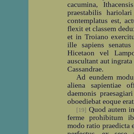
cacumina, Ithacens
praestabilis hariolar
contemplatus est, ac
flexit et classem ded
et in Troiano exercit
ille sapiens senatus
Hicetaon vel Lampo
auscultant aut ingrata
Cassandrae.
Ad eundem modum
aliena sapientiae of
daemonis praesagiari
oboediebat eoque erat
Quod autem inc
[19]
ferme prohibitum i
modo ratio praedicta 
perfectus, ex sese 