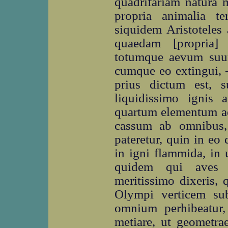
quadrifariam natura m
propria animalia t
siquidem Aristoteles 
quaedam [propria] 
totumque aevum suum
cumque eo extingui, -
prius dictum est, 
liquidissimo ignis 
quartum elementum aër
cassum ab omnibus, 
pateretur, quin in eo
in igni flammida, in 
quidem qui aves aë
meritissimo dixeris, 
Olympi verticem sub
omnium perhibeatur,
metiare, ut geometra