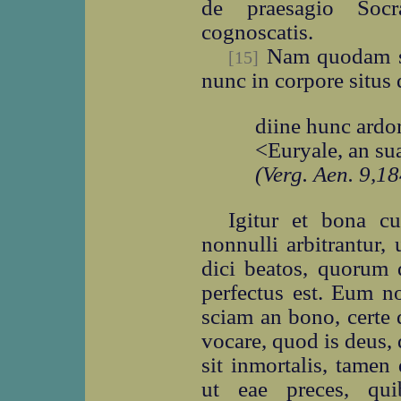
de praesagio Soc
cognoscatis.
Nam quodam si
[15]
nunc in corpore situ
diine hunc ard
<Euryale, an su
(Verg. Aen. 9,1
Igitur et bona c
nonnulli arbitrantur,
dici beatos, quorum 
perfectus est. Eum no
sciam an bono, certe
vocare, quod is deus,
sit inmortalis, tame
ut eae preces, qu