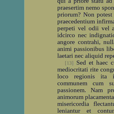
qui a priore statu a
praesertim nemo spont
priorum? Non potest 
praecedentium infirm
perpeti vel odii vel
idcirco nec indignati
angore contrahi, null
animi passionibus li
laetari nec aliquid re
Sed et haec c
[13]
mediocritati rite con
loco regionis ita i
communem cum supe
passionem. Nam pr
animorum placamenta ve
misericordia flectan
leniantur et contu