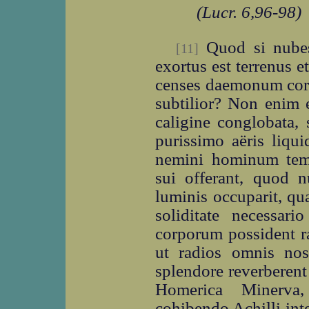
(Lucr. 6,96-98)
Quod si nubes 
[11]
exortus est terrenus e
censes daemonum corp
subtilior? Non enim 
caligine conglobata, 
purissimo aëris liqu
nemini hominum temer
sui offerant, quod nu
luminis occuparit, qua
soliditate necessari
corporum possident ra
ut radios omnis nostr
splendore reverberent e
Homerica Minerva
cohibendo Achilli int