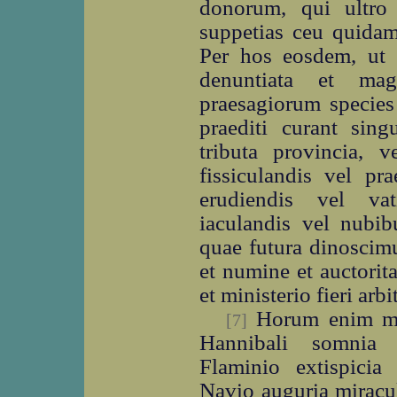
donorum, qui ultro 
suppetias ceu quidam 
Per hos eosdem, ut 
denuntiata et ma
praesagiorum specie
praediti curant sing
tributa provincia, 
fissiculandis vel pr
erudiendis vel vat
iaculandis vel nubib
quae futura dinoscim
et numine et auctori
et ministerio fieri arb
Horum enim mun
[7]
Hannibali somnia o
Flaminio extispicia 
Navio auguria miracul