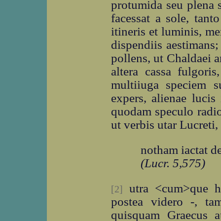
protumida seu plena s
facessat a sole, tant
itineris et luminis, 
dispendiis aestimans;
pollens, ut Chaldaei a
altera cassa fulgoris
multiiuga speciem su
expers, alienae lucis
quodam speculo radios
ut verbis utar Lucreti,
notham iactat d
(Lucr. 5,575)
utra <cum>que ha
[2]
postea videro -, t
quisquam Graecus au