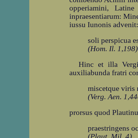
opperiamini, Latin
inpraesentiarum: Mine
iussu Iunonis advenit
soli perspicua e
(Hom. Il. 1,198)
Hinc et illa Verg
auxiliabunda fratri co
miscetque viris 
(Verg. Aen. 1,44
prorsus quod Plautinus
praestringens o
(Plaut. Mil. 4)