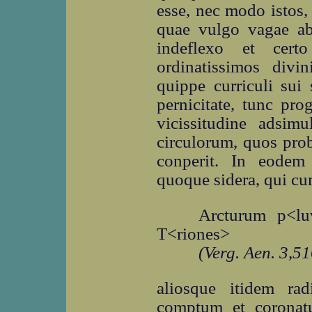
esse, nec modo istos,
quae vulgo vagae ab
indeflexo et cert
ordinatissimos divin
quippe curriculi sui
pernicitate, tunc pro
vicissitudine adsimu
circulorum, quos prob
conperit. In eodem
quoque sidera, qui cum
Arcturum p<l
T<riones>
(Verg. Aen. 3,51
aliosque itidem ra
comptum et coronatu