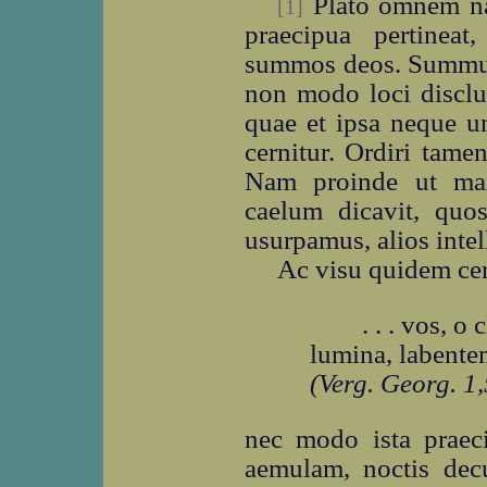
Plato omnem na
[1]
praecipua pertineat,
summos deos. Summum
non modo loci disclu
quae et ipsa neque 
cernitur. Ordiri tamen
Nam proinde ut maie
caelum dicavit, quo
usurpamus, alios inte
Ac visu quidem ce
. . . vos, o c
lumina, labente
(Verg. Georg. 1,
nec modo ista praeci
aemulam, noctis decu