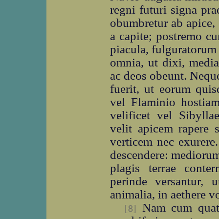
regni futuri signa pra
obumbretur ab apice,
a capite; postremo c
piacula, fulguratorum
omnia, ut dixi, medi
ac deos obeunt. Nequ
fuerit, ut eorum qui
vel Flaminio hostia
velificet vel Sibylla
velit apicem rapere 
verticem nec exurere.
descendere: mediorum d
plagis terrae conte
perinde versantur, 
animalia, in aethere vo
Nam cum quattu
[8]