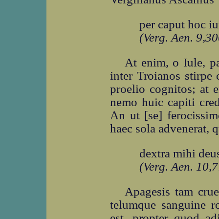
per caput hoc iu
(Verg. Aen. 9,30
At enim, o Iule, p
inter Troianos stirpe
proelio cognitos; at 
nemo huic capiti cred
An ut [se] ferocissi
haec sola advenerat, 
dextra mihi deus
(Verg. Aen. 10,
Apagesis tam crue
telumque sanguine 
est, propter quod adi