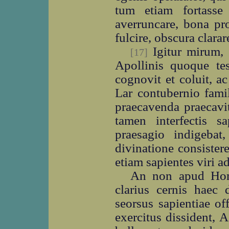
tum etiam fortasse
averruncare, bona pro
fulcire, obscura clara
Igitur mirum, s
[17]
Apollinis quoque t
cognovit et coluit, a
Lar contubernio famil
praecavenda praecavi
tamen interfectis sa
praesagio indigebat,
divinatione consister
etiam sapientes viri ad
An non apud Hom
clarius cernis haec d
seorsus sapientiae o
exercitus dissident,