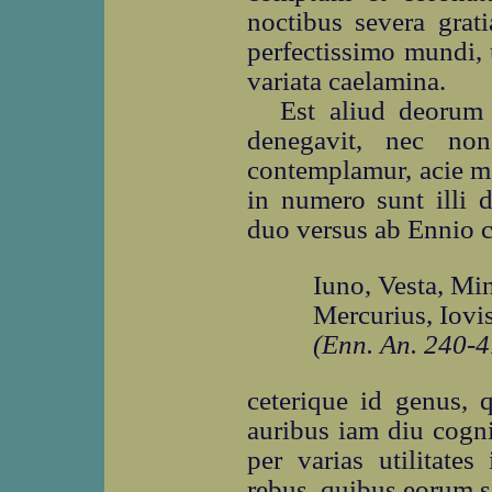
noctibus severa grati
perfectissimo mundi, 
variata caelamina.
Est aliud deorum 
denegavit, nec non
contemplamur, acie m
in numero sunt illi
duo versus ab Ennio c
Iuno, Vesta, Mi
Mercurius, Iovi
(Enn. An. 240-4
ceterique id genus,
auribus iam diu cogni
per varias utilitate
rebus, quibus eorum s