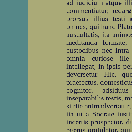
ad iudicium atque ill
commentiatur, redarg
prorsus illius testi
omnes, qui hanc Plato
auscultatis, ita ani
meditanda formate, 
custodibus nec intra
omnia curiose ille
intellegat, in ipsis p
deversetur. Hic, qu
praefectus, domesticus
cognitor, adsiduus
inseparabilis testis,
si rite animadvertatur,
ita ut a Socrate iusti
incertis prospector, d
egenis opitulator, qui