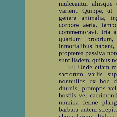
mulceantur aliisqu
varient. Quippe, ut
genere animalia, in
corpore aëria, temp
commemoravi, tria a
quartum proprium
inmortalibus habent,
propterea passiva non
sunt iisdem, quibus n
Unde etiam rel
[14]
sacrorum variis supp
nonnullos ex hoc d
diurnis, promptis vel 
hostiis vel caerimoni
numina ferme plang
barbara autem strepi
choraularum. Itidem 