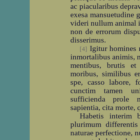
ac piacularibus deprav
exesa mansuetudine ge
videri nullum animal 
non de errorum disput
disserimus.
Igitur homines r
[4]
inmortalibus animis, 
mentibus, brutis et 
moribus, similibus er
spe, casso labore, f
cunctim tamen uni
sufficienda prole 
sapientia, cita morte, 
Habetis interim 
plurimum differentis 
naturae perfectione, 