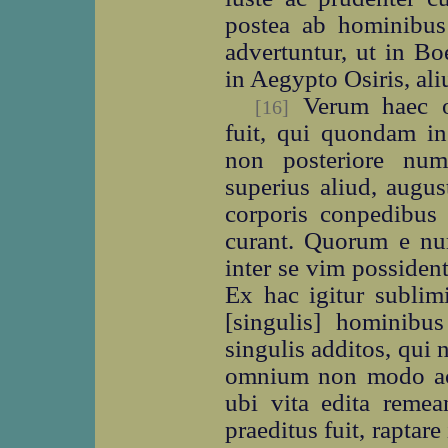
postea ab hominibus 
advertuntur, ut in B
in Aegypto Osiris, ali
Verum haec o
[16]
fuit, qui quondam i
non posteriore nume
superius aliud, augu
corporis conpedibus e
curant. Quorum e n
inter se vim possiden
Ex hac igitur subli
[singulis] hominibus
singulis additos, qui 
omnium non modo ac
ubi vita edita reme
praeditus fuit, raptare