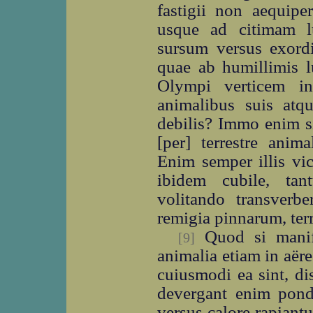
fastigii non aequip
usque ad citimam l
sursum versus exordi
quae ab humillimis 
Olympi verticem in
animalibus suis atqu
debilis? Immo enim s
[per] terrestre anim
Enim semper illis vi
ibidem cubile, ta
volitando transverbe
remigia pinnarum, terr
Quod si manife
[9]
animalia etiam in aëre
cuiusmodi ea sint, di
devergant enim pond
versus calore rapiant