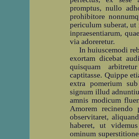
promptus, nullo adh
prohibitore nonnumqu
periculum suberat, ut
inpraesentiarum, quae
via adoreretur.
In huiuscemodi re
exortam dicebat aud
quisquam arbitret
captitasse. Quippe et
extra pomerium sub
signum illud adnuntium
amnis modicum fluen
Amorem recinendo p
observitaret, aliqua
haberet, ut videmus
ominum superstitione