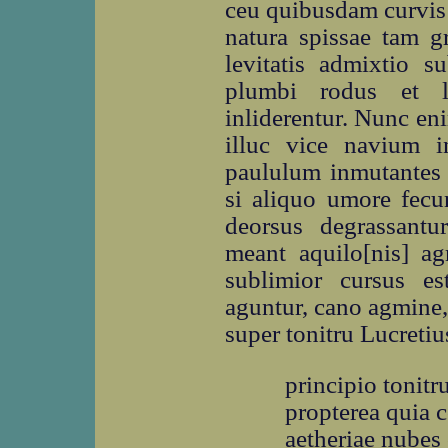
ceu quibusdam curvis 
natura spissae tam gr
levitatis admixtio s
plumbi rodus et l
inliderentur. Nunc en
illuc vice navium i
paululum inmutantes 
si aliquo umore fecu
deorsus degrassantu
meant aquilo[nis] ag
sublimior cursus es
aguntur, cano agmine,
super tonitru Lucretiu
principio tonitr
propterea quia 
aetheriae nubes