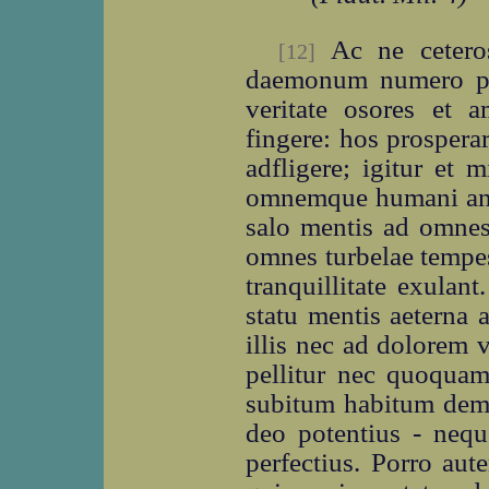
Ac ne ceteros
[12]
daemonum numero po
veritate osores et
fingere: hos prosperar
adfligere; igitur et m
omnemque humani anim
salo mentis ad omnes
omnes turbelae tempe
tranquillitate exulan
statu mentis aeterna 
illis nec ad dolorem 
pellitur nec quoqua
subitum habitum demov
deo potentius - nequ
perfectius. Porro aut