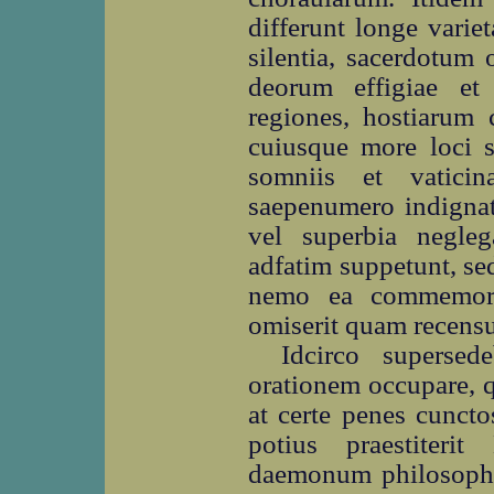
differunt longe vari
silentia, sacerdotum 
deorum effigiae et
regiones, hostiarum 
cuiusque more loci s
somniis et vaticin
saepenumero indignat
vel superbia negle
adfatim suppetunt, sed
nemo ea commemorar
omiserit quam recensu
Idcirco supersed
orationem occupare, 
at certe penes cunct
potius praestiterit
daemonum philosophis