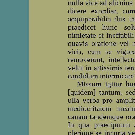
nulla vice ad alicuius
dicere exordiar, cum
aequiperabilia diis i
praedicet hunc sol
nimietate et ineffabi
quavis oratione vel 
viris, cum se vigor
removerunt, intellec
velut in artissimis t
candidum intermicare
Missum igitur hu
[quidem] tantum, se
ulla verba pro amplit
mediocritatem meam
canam tandemque orat
In qua praecipuum
plerique se incuria v