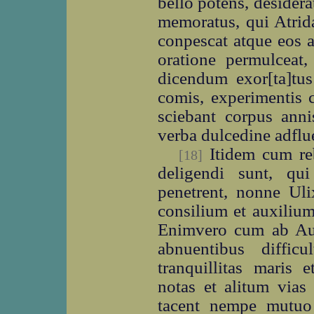
bello potens, desidera
memoratus, qui Atrid
conpescat atque eos a
oratione permulceat,
dicendum exor[ta]tus
comis, experimentis c
sciebant corpus anni
verba dulcedine adflu
Itidem cum rebu
[18]
deligendi sunt, qu
penetrent, nonne Ul
consilium et auxiliu
Enimvero cum ab Auli
abnuentibus difficu
tranquillitas maris 
notas et alitum vias
tacent nempe mutuo