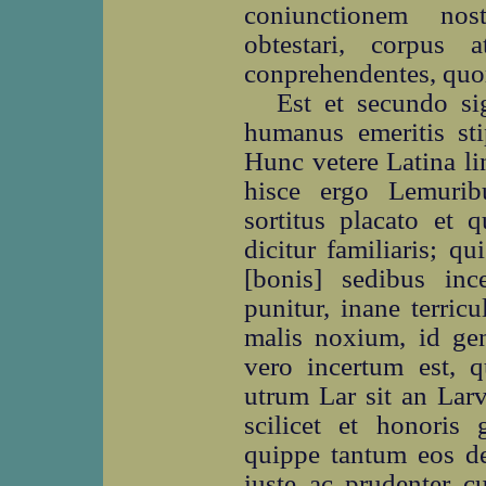
coniunctionem no
obtestari, corpus
conprehendentes, quo
Est et secundo s
humanus emeritis sti
Hunc vetere Latina l
hisce ergo Lemuri
sortitus placato et
dicitur familiaris; q
[bonis] sedibus in
punitur, inane terri
malis noxium, id ge
vero incertum est, q
utrum Lar sit an La
scilicet et honoris
quippe tantum eos d
iuste ac prudenter c