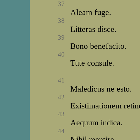
37
Aleam fuge.
38
Litteras disce.
39
Bono benefacito.
40
Tute consule.
41
Maledicus ne esto.
42
Existimationem retin
43
Aequum iudica.
44
Nihil mentire.