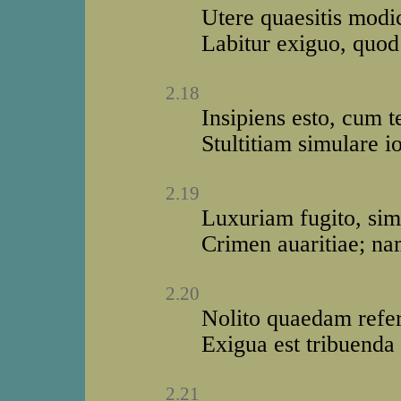
Utere quaesitis modi
Labitur exiguo, quod
2.18
Insipiens esto, cum 
Stultitiam simulare i
2.19
Luxuriam fugito, sim
Crimen auaritiae; na
2.20
Nolito quaedam refer
Exigua est tribuenda 
2.21