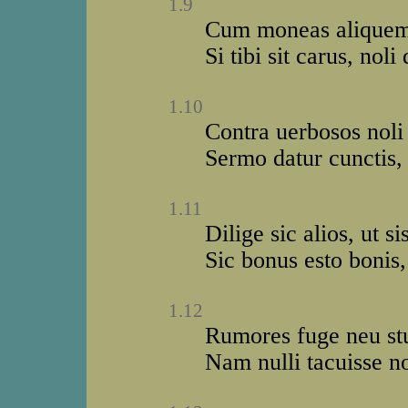
1.9
Cum moneas aliquem n
Si tibi sit carus, noli
1.10
Contra uerbosos noli
Sermo datur cunctis, 
1.11
Dilige sic alios, ut s
Sic bonus esto bonis
1.12
Rumores fuge neu stu
Nam nulli tacuisse n