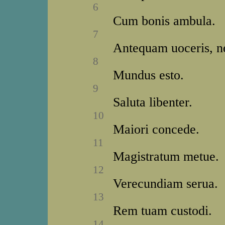
6
Cum bonis ambula.
7
Antequam uoceris, ne
8
Mundus esto.
9
Saluta libenter.
10
Maiori concede.
11
Magistratum metue.
12
Verecundiam serua.
13
Rem tuam custodi.
14