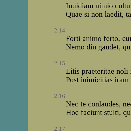
Inuidiam nimio cultu
Quae si non laedit, 
2.14
Forti animo ferto, c
Nemo diu gaudet, qui 
2.15
Litis praeteritae noli
Post inimicitias ira
2.16
Nec te conlaudes, nec
Hoc faciunt stulti, qu
2.17