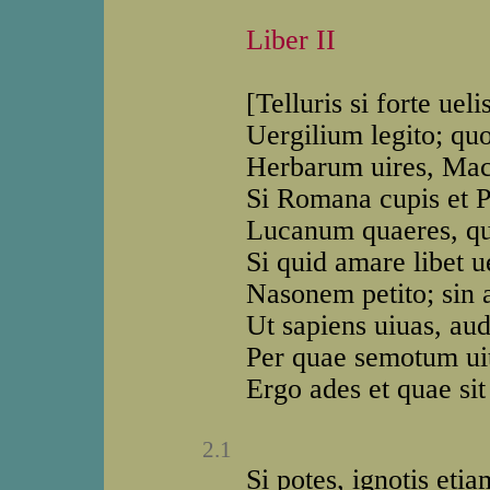
Liber II
[Telluris si forte uel
Uergilium legito; qu
Herbarum uires, Mace
Si Romana cupis et P
Lucanum quaeres, qui
Si quid amare libet 
Nasonem petito; sin a
Ut sapiens uiuas, aud
Per quae semotum uit
Ergo ades et quae sit
2.1
Si potes, ignotis et