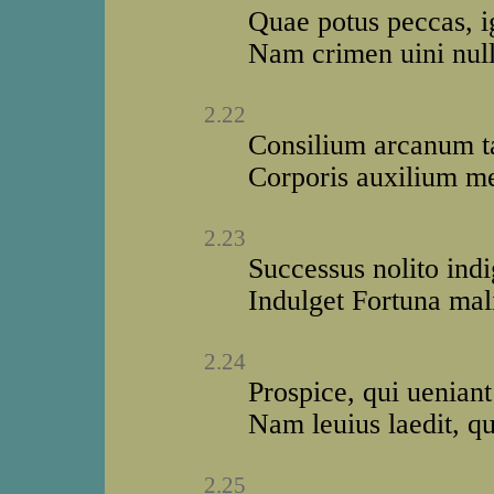
Quae potus peccas, ig
Nam crimen uini null
2.22
Consilium arcanum ta
Corporis auxilium me
2.23
Successus nolito indi
Indulget Fortuna mali
2.24
Prospice, qui ueniant
Nam leuius laedit, q
2.25