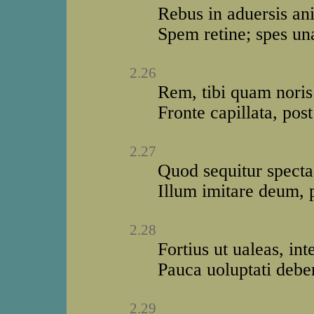
Rebus in aduersis an
Spem retine; spes un
2.26
Rem, tibi quam noris 
Fronte capillata, pos
2.27
Quod sequitur specta
Illum imitare deum, 
2.28
Fortius ut ualeas, in
Pauca uoluptati deben
2.29