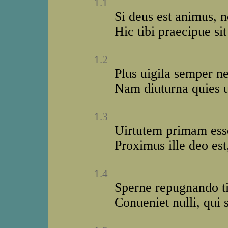
1.1
Si deus est animus, n
Hic tibi praecipue si
1.2
Plus uigila semper n
Nam diuturna quies ui
1.3
Uirtutem primam ess
Proximus ille deo est,
1.4
Sperne repugnando tib
Conueniet nulli, qui 