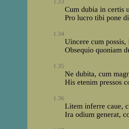
1.33
Cum dubia in certis ue
Pro lucro tibi pone 
1.34
Uincere cum possis, 
Obsequio quoniam dul
1.35
Ne dubita, cum magn
His etenim pressos co
1.36
Litem inferre caue, c
Ira odium generat, c