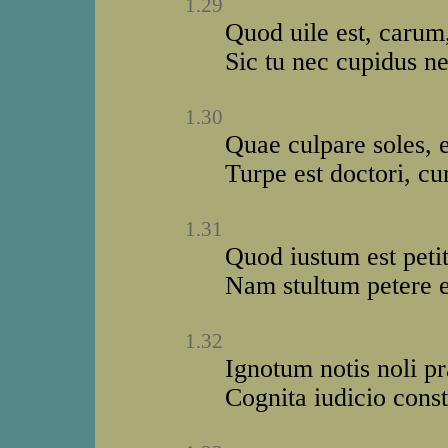
1.29
Quod uile est, carum
Sic tu nec cupidus ne
1.30
Quae culpare soles, e
Turpe est doctori, c
1.31
Quod iustum est peti
Nam stultum petere es
1.32
Ignotum notis noli p
Cognita iudicio const