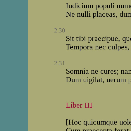
Iudicium populi num
Ne nulli placeas, du
2.30
Sit tibi praecipue, q
Tempora nec culpes, c
2.31
Somnia ne cures; na
Dum uigilat, uerum 
Liber III
[Hoc quicumque uole
Cum praecepta ferat 