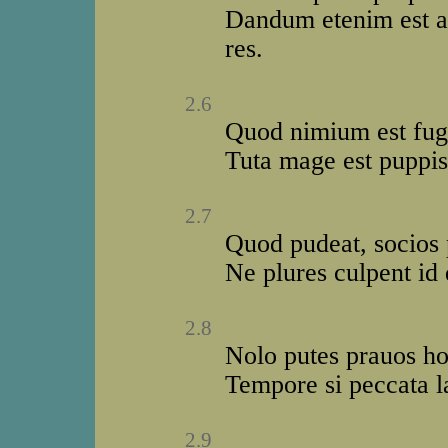
Dandum etenim est al
res.
2.6
Quod nimium est fug
Tuta mage est puppis
2.7
Quod pudeat, socios
Ne plures culpent id q
2.8
Nolo putes prauos ho
Tempore si peccata la
2.9