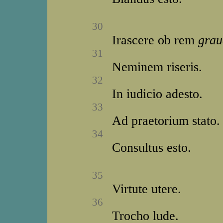
30
Irascere ob rem
gra
31
Neminem riseris.
32
In iudicio adesto.
33
Ad praetorium stato.
34
Consultus esto.
35
Virtute utere.
36
Trocho lude.