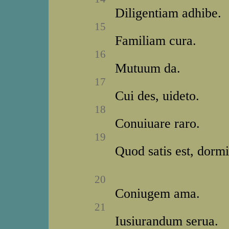
Diligentiam adhibe.
15
Familiam cura.
16
Mutuum da.
17
Cui des, uideto.
18
Conuiuare raro.
19
Quod satis est, dormi
20
Coniugem ama.
21
Iusiurandum serua.