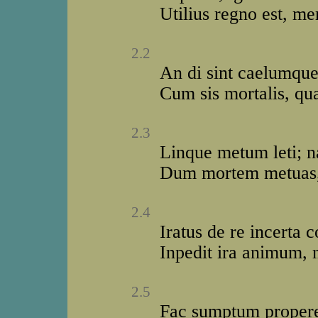
Utilius regno est, me
2.2
An di sint caelumque
Cum sis mortalis, qua
2.3
Linque metum leti; n
Dum mortem metuas, 
2.4
Iratus de re incerta 
Inpedit ira animum, 
2.5
Fac sumptum propere,