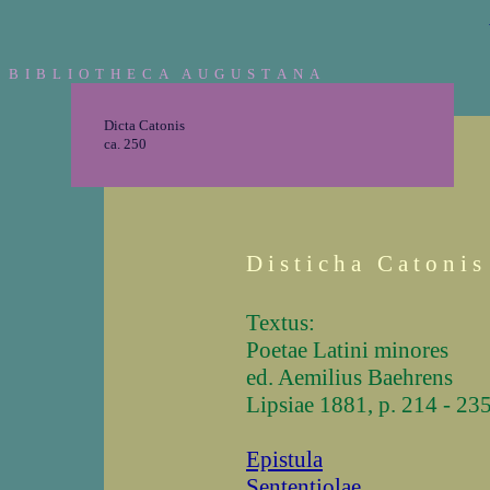
B I B L I O T H E C A A U G U S T A N A
Dicta Catonis
ca. 250
D i s t i c h a C a t o n i s
Textus:
Poetae Latini minores
ed. Aemilius Baehrens
Lipsiae 1881, p. 214 - 23
Epistula
Sententiolae