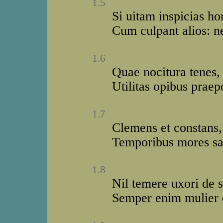
1.5
Si uitam inspicias h
Cum culpant alios: n
1.6
Quae nocitura tenes, 
Utilitas opibus prae
1.7
Clemens et constans, 
Temporibus mores sap
1.8
Nil temere uxori de s
Semper enim mulier q