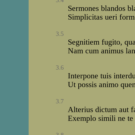
3.4
Sermones blandos bl
Simplicitas ueri forma
3.5
Segnitiem fugito, qua
Nam cum animus lang
3.6
Interpone tuis interd
Ut possis animo quem
3.7
Alterius dictum aut 
Exemplo simili ne te 