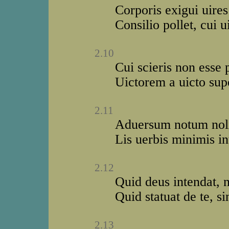
Corporis exigui uire
Consilio pollet, cui 
2.10
Cui scieris non esse
Uictorem a uicto sup
2.11
Aduersum notum noli
Lis uerbis minimis i
2.12
Quid deus intendat, n
Quid statuat de te, sin
2.13