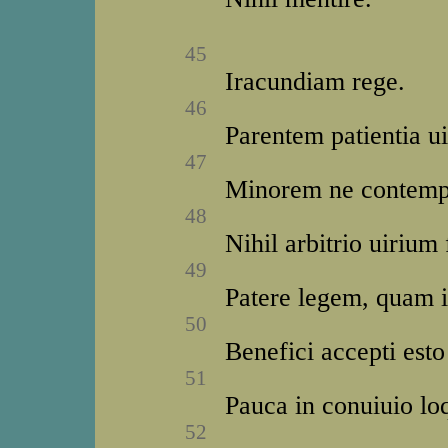
45
Iracundiam rege.
46
Parentem patientia u
47
Minorem ne contemps
48
Nihil arbitrio uirium 
49
Patere legem, quam ip
50
Benefici accepti est
51
Pauca in conuiuio lo
52