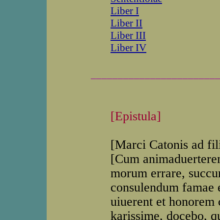
Liber I
Liber II
Liber III
Liber IV
_______________________
[Epistula]
[Marci Catonis ad fi
[Cum animaduerterem
morum errare, succu
consulendum famae e
uiuerent et honorem c
karissime, docebo, q