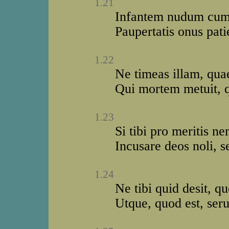
1.21
Infantem nudum cum t
Paupertatis onus pat
1.22
Ne timeas illam, quae
Qui mortem metuit, qu
1.23
Si tibi pro meritis n
Incusare deos noli, s
1.24
Ne tibi quid desit, qu
Utque, quod est, seru