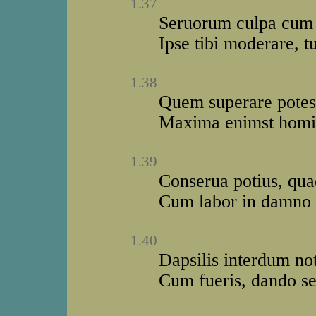
1.37
Seruorum culpa cum t
Ipse tibi moderare, tu
1.38
Quem superare potes,
Maxima enimst homin
1.39
Conserua potius, quae
Cum labor in damno es
1.40
Dapsilis interdum not
Cum fueris, dando se