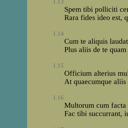
1.13
Spem tibi polliciti c
Rara fides ideo est, 
1.14
Cum te aliquis lauda
Plus aliis de te quam 
1.15
Officium alterius mu
At quaecumque aliis b
1.16
Multorum cum facta s
Fac tibi succurrant, i