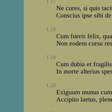
1.17
Ne cures, si quis tac
Conscius ipse sibi de
1.18
Cum fueris felix, qu
Non eodem cursu res
1.19
Cum dubia et fragilis 
In morte alterius spe
1.20
Exiguum munus cum d
Accipito laetus, ple