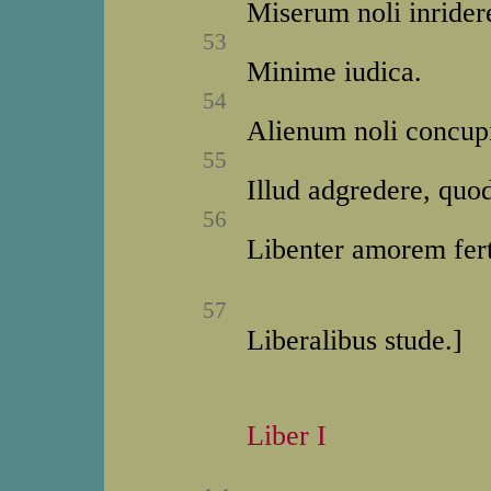
Miserum noli inrider
53
Minime iudica.
54
Alienum noli concup
55
Illud adgredere, quod
56
Libenter amorem fer
57
Liberalibus stude.]
Liber I