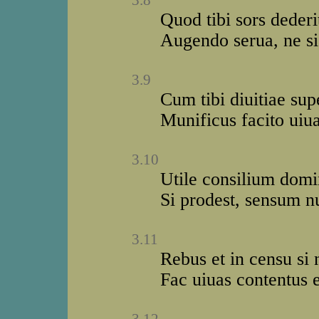
3.8
Quod tibi sors dederi
Augendo serua, ne si
3.9
Cum tibi diuitiae sup
Munificus facito uiua
3.10
Utile consilium domi
Si prodest, sensum n
3.11
Rebus et in censu si 
Fac uiuas contentus 