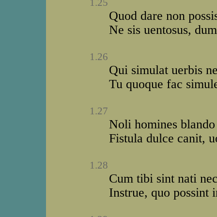
1.25
Quod dare non possis,
Ne sis uentosus, dum 
1.26
Qui simulat uerbis ne
Tu quoque fac simules
1.27
Noli homines blando
Fistula dulce canit,
1.28
Cum tibi sint nati nec
Instrue, quo possint