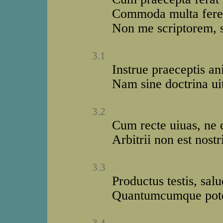
Commoda multa feret;
Non me scriptorem, se
3.1
Instrue praeceptis a
Nam sine doctrina ui
3.2
Cum recte uiuas, ne
Arbitrii non est nostr
3.3
Productus testis, sal
Quantumcumque potes