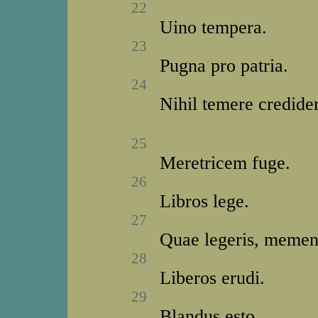
22
Uino tempera.
23
Pugna pro patria.
24
Nihil temere credider
25
Meretricem fuge.
26
Libros lege.
27
Quae legeris, memen
28
Liberos erudi.
29
Blandus esto.