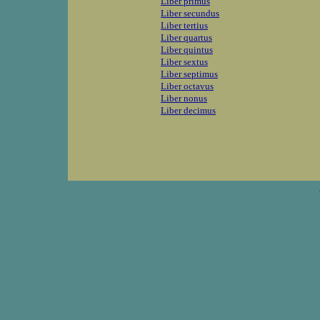
Liber primus
Liber secundus
Liber tertius
Liber quartus
Liber quintus
Liber sextus
Liber septimus
Liber octavus
Liber nonus
Liber decimus