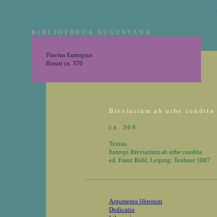
BIBLIOTHECA AUGUSTANA
Flavius Eutropius
floruit ca. 370
Breviarium ab urbe condita
ca. 369
Textus:
Eutropi Breviarium ab urbe condita
ed. Franz Rühl, Leipzig: Teubner 1887
_______________________________________
Argumenta librorum
Dedicatio