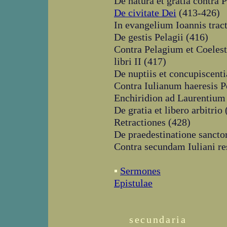
De natura et gratia contra
De civitate Dei
(413-426)
In evangelium Ioannis tra
De gestis Pelagii (416)
Contra Pelagium et Coelesti
libri II (417)
De nuptiis et concupiscenti
Contra Iulianum haeresis P
Enchiridion ad Laurentium s
De gratia et libero arbitrio
Retractiones (428)
De praedestinatione sancto
Contra secundam Iuliani r
▪
Sermones
Epistulae
secundaria