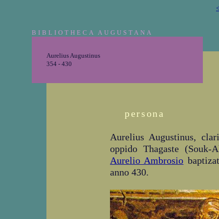
<
BIBLIOTHECA AUGUSTANA
Aurelius Augustinus
354 - 430
persona
Aurelius Augustinus, cla
oppido Thagaste (Souk-A
Aurelio Ambrosio
baptizat
anno 430.