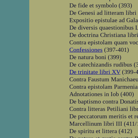
De fide et symbolo (393)
De Genesi ad litteram libri
Expositio epistulae ad Gal
De diversis quaestionibus
De doctrina Christiana libr
Contra epistolam quam voc
Confessiones
(397-401)
De natura boni (399)
De catechizandis rudibus (
De trinitate libri XV
(399-
Contra Faustum Manichaeu
Contra epistolam Parmeniani
Adnotationes in Iob (400)
De baptismo contra Donatist
Contra litteras Petiliani lib
De peccatorum meritis et r
Marcellinum libri III (411/
De spiritu et littera (412)