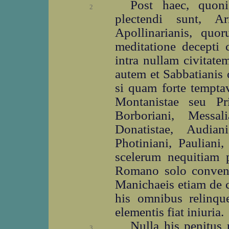
Post haec, quon
2
plectendi sunt, A
Apollinarianis, quo
meditatione decepti 
intra nullam civitate
autem et Sabbatianis 
si quam forte temptav
Montanistae seu Pris
Borboriani, Messal
Donatistae, Audiani
Photiniani, Pauliani
scelerum nequitiam 
Romano solo conveni
Manichaeis etiam de c
his omnibus relinqu
elementis fiat iniuria.
Nulla his penitus 
3