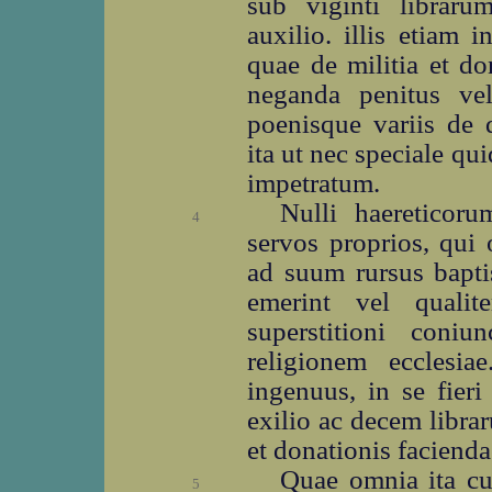
sub viginti libraru
auxilio. illis etiam 
quae de militia et do
neganda penitus ve
poenisque variis de d
ita ut nec speciale q
impetratum.
Nulli haereticor
4
servos proprios, qui 
ad suum rursus bapti
emerint vel quali
superstitioni coniu
religionem ecclesi
ingenuus, in se fieri
exilio ac decem libra
et donationis facienda
Quae omnia ita cu
5