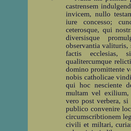
castrensem indulgenda
invicem, nullo testa
iure concesso; cun
ceterosque, qui nostr
diversisque promul
observantia valituris
factis ecclesias,
qualitercumque relicti
domino promittente v
nobis catholicae vindi
qui hoc nesciente d
multam vel exilium, 
vero post verbera, si 
publico convenire loc
circumscribtionem le
civili et miltari, cu