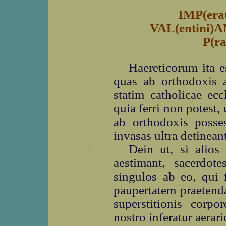
IMP(erat
VAL(entini)
P(ra
Haereticorum ita e
quas ab orthodoxis a
statim catholicae ec
quia ferri non potest,
ab orthodoxis posses
invasas ultra detineant
Dein ut, si alios 
1
aestimant, sacerdot
singulos ab eo, qui f
paupertatem praetend
superstitionis corpo
nostro inferatur aerari