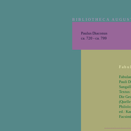
BIBLIOTHECA AUGUS
Paulus Diaconus
ca. 720 - ca. 799
Fabu
Fabulae
Pauli D
Sangall
Textus:
Die Ged
(Quelle
Philolog
ed.: Ka
Facsim
_____________