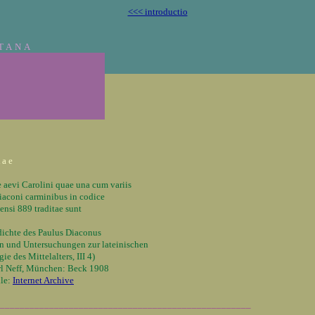
<<< introductio
TANA
lae
 aevi Carolini quae una cum variis
iaconi carminibus in codice
ensi 889 traditae sunt
ichte des Paulus Diaconus
n und Untersuchungen zur lateinischen
ie des Mittelalters, III 4)
rl Neff, München: Beck 1908
ile:
Internet Archive
___________________________________________________