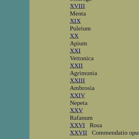
XVIII
Menta
XIX
Puleium
XX
Apium
XXI
Vettonica
XXII
Agrimonia
XXIII
Ambrosia
XXIV
Nepeta
XXV
Rafanum
XXVI
Rosa
XXVII
Commendatio opus