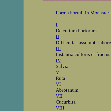
Forma hortuli in Monasteri
I
De cultura hortorum
II
Difficultas assumpti labori
III
Instantia cultoris et fructus
IV
Salvia
V
Ruta
VI
Abrotanum
VII
Cucurbita
VIII