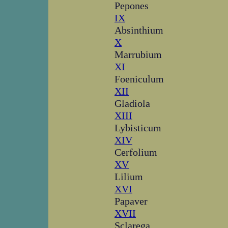
Pepones
IX
Absinthium
X
Marrubium
XI
Foeniculum
XII
Gladiola
XIII
Lybisticum
XIV
Cerfolium
XV
Lilium
XVI
Papaver
XVII
Sclarega