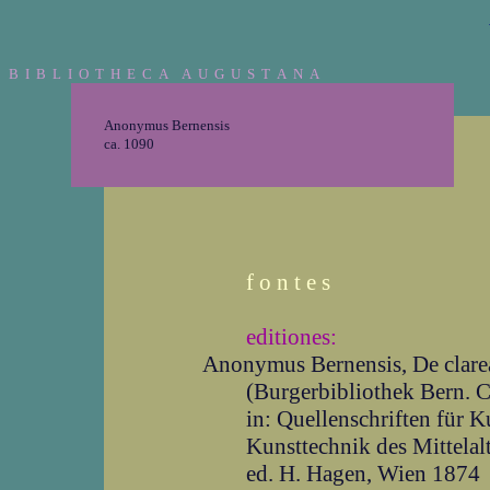
B I B L I O T H E C A A U G U S T A N A
Anonymus Bernensis
ca. 1090
f o n t e s
editiones:
Anonymus Bernensis, De clare
(Burgerbibliothek Bern. C
in: Quellenschriften für 
Kunsttechnik des Mittelal
ed. H. Hagen, Wien 1874