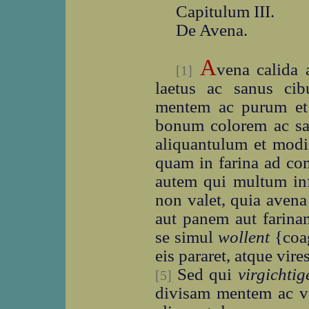
Capitulum III.
De Avena.
A
vena calida a
[1]
laetus ac sanus cib
mentem ac purum et c
bonum colorem ac sa
aliquantulum et modi
quam in farina ad co
autem qui multum inf
non valet, quia aven
aut panem aut farina
se simul
wollent
{coa
eis pararet, atque vire
Sed qui
virgichtig
[5]
divisam mentem ac va