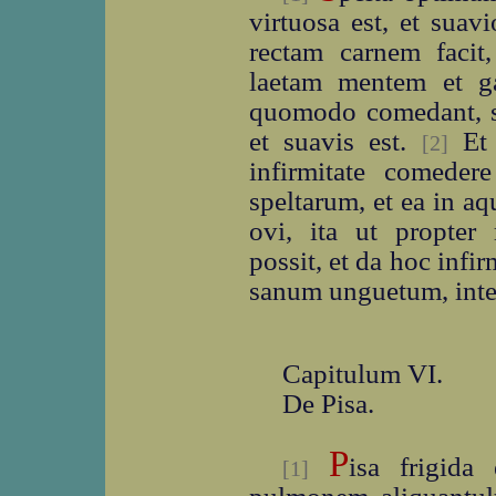
virtuosa est, et suav
rectam carnem facit
laetam mentem et g
quomodo comedant, siv
et suavis est.
Et 
[2]
infirmitate comeder
speltarum, et ea in aq
ovi, ita ut propter
possit, et da hoc inf
sanum unguetum, inter
Capitulum VI.
De Pisa.
P
isa frigida 
[1]