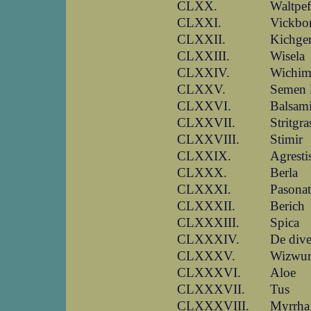
CLXX.
Waltpef
CLXXI.
Vickbo
CLXXII.
Kichge
CLXXIII.
Wisela
CLXXIV.
Wichi
CLXXV.
Semen 
CLXXVI.
Balsami
CLXXVII.
Stritgra
CLXXVIII.
Stimir
CLXXIX.
Agresti
CLXXX.
Berla
CLXXXI.
Pasonat
CLXXXII.
Berich
CLXXXIII.
Spica
CLXXXIV.
De dive
CLXXXV.
Wizwur
CLXXXVI.
Aloe
CLXXXVII.
Tus
CLXXXVIII.
Myrrha