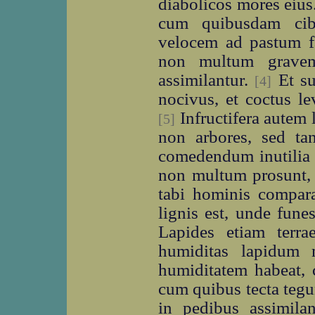
diabolicos mores eius
cum quibusdam cib
velocem ad pastum fa
non multum gravem 
assimilantur.
Et su
[4]
nocivus, et coctus le
Infructifera autem 
[5]
non arbores, sed ta
comedendum inutilia su
non multum prosunt, 
tabi hominis compar
lignis est, unde fune
Lapides etiam terra
humiditas lapidum 
humiditatem habeat, 
cum quibus tecta tegu
in pedibus assimila