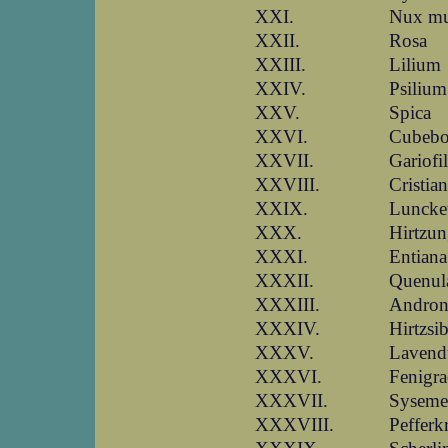
XXI.
Nux mu
XXII.
Rosa
XXIII.
Lilium
XXIV.
Psilium
XXV.
Spica
XXVI.
Cubeb
XXVII.
Gariofi
XXVIII.
Cristia
XXIX.
Luncke
XXX.
Hirtzu
XXXI.
Entiana
XXXII.
Quenul
XXXIII.
Andro
XXXIV.
Hirtzsi
XXXV.
Lavend
XXXVI.
Fenigr
XXXVII.
Syseme
XXXVIII.
Pefferk