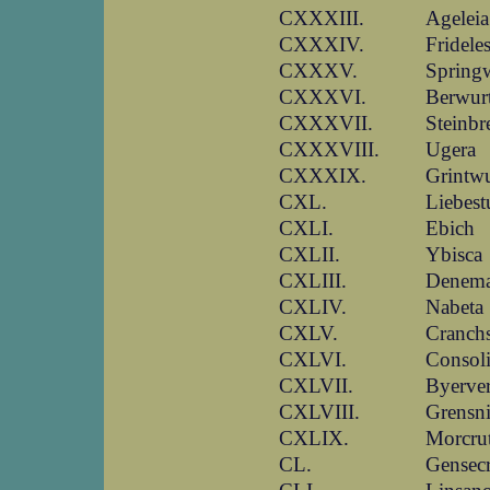
CXXXIII.
Ageleia
CXXXIV.
Fridele
CXXXV.
Spring
CXXXVI.
Berwur
CXXXVII.
Steinbr
CXXXVIII.
Ugera
CXXXIX.
Grintwu
CXL.
Liebest
CXLI.
Ebich
CXLII.
Ybisca
CXLIII.
Denema
CXLIV.
Nabeta
CXLV.
Cranch
CXLVI.
Consol
CXLVII.
Byerve
CXLVIII.
Grensn
CXLIX.
Morcru
CL.
Gensec