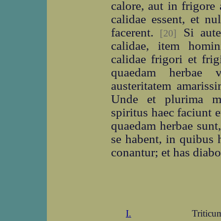
calore, aut in frigor
calidae essent, et nu
facerent.
Si aute
[20]
calidae, item homin
calidae frigori et fri
quaedam herbae vi
austeritatem amaris
Unde et plurima m
spiritus haec faciunt 
quaedam herbae sunt
se habent, in quibus 
conantur; et has diabo
I.
Triticu