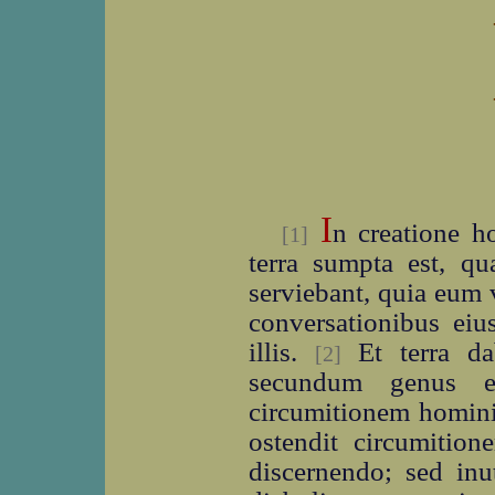
I
n creatione h
[1]
terra sumpta est, q
serviebant, quia eum 
conversationibus eiu
illis.
Et terra da
[2]
secundum genus 
circumitionem homin
ostendit circumitio
discernendo; sed inut