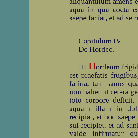
aliquantulum amens ef
aqua in qua cocta es
saepe faciat, et ad se r
Capitulum IV.
De Hordeo.
H
ordeum frigid
[1]
est praefatis frugibu
farina, tam sanos qua
non habet ut cetera g
toto corpore deficit,
aquam illam in dol
recipiat, et hoc saepe
sui recipiet, et ad sa
valde infirmatur 