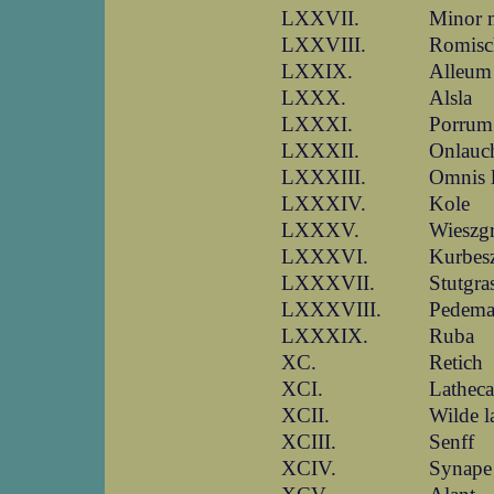
LXXVII.
Minor 
LXXVIII.
Romisc
LXXIX.
Alleum
LXXX.
Alsla
LXXXI.
Porrum
LXXXII.
Onlauc
LXXXIII.
Omnis 
LXXXIV.
Kole
LXXXV.
Wieszg
LXXXVI.
Kurbes
LXXXVII.
Stutgra
LXXXVIII.
Pedem
LXXXIX.
Ruba
XC.
Retich
XCI.
Latheca
XCII.
Wilde l
XCIII.
Senff
XCIV.
Synape