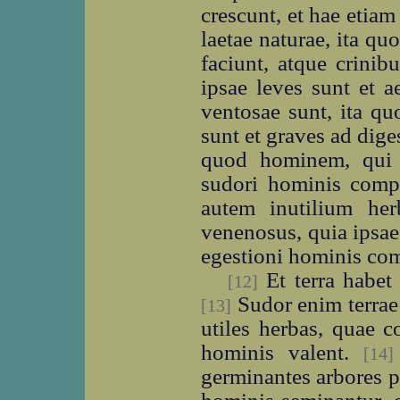
crescunt, et hae etia
laetae naturae, ita q
faciunt, atque crinib
ipsae leves sunt et a
ventosae sunt, ita qu
sunt et graves ad diges
quod hominem, qui e
sudori hominis compa
autem inutilium he
venenosus, quia ipsae
egestioni hominis com
Et terra habe
[12]
Sudor enim terrae 
[13]
utiles herbas, quae 
hominis valent.
[14]
germinantes arbores p