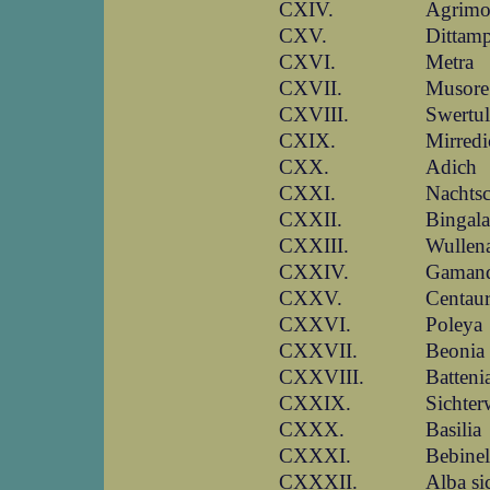
CXIV.
Agrimo
CXV.
Dittam
CXVI.
Metra
CXVII.
Musore
CXVIII.
Swertul
CXIX.
Mirredi
CXX.
Adich
CXXI.
Nachts
CXXII.
Bingala
CXXIII.
Wullen
CXXIV.
Gamand
CXXV.
Centau
CXXVI.
Poleya
CXXVII.
Beonia
CXXVIII.
Batteni
CXXIX.
Sichter
CXXX.
Basilia
CXXXI.
Bebinel
CXXXII.
Alba si