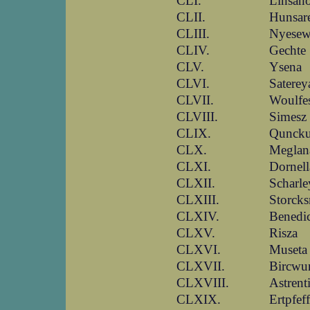
CLI.
Linsan
CLII.
Hunsar
CLIII.
Nyesew
CLIV.
Gechte
CLV.
Ysena
CLVI.
Saterey
CLVII.
Woulfe
CLVIII.
Simesz
CLIX.
Qunck
CLX.
Meglan
CLXI.
Dornell
CLXII.
Scharle
CLXIII.
Storcks
CLXIV.
Benedic
CLXV.
Risza
CLXVI.
Museta
CLXVII.
Bircwur
CLXVIII.
Astrent
CLXIX.
Ertpfeff