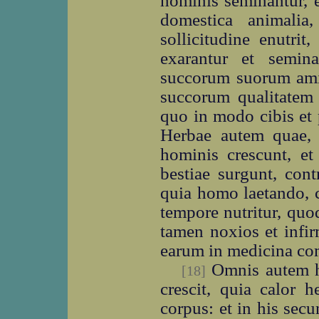
hominis seminantur, e
domestica animal
sollicitudine enutri
exarantur et semina
succorum suorum ami
succorum qualitatem 
quo in modo cibis et 
Herbae autem quae, 
hominis crescunt, et
bestiae surgunt, con
quia homo laetando, 
tempore nutritur, quod
tamen noxios et inf
earum in medicina co
Omnis autem her
[18]
crescit, quia calor 
corpus: et in his se