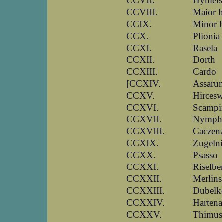
CCVII.
Hymels
CCVIII.
Maior h
CCIX.
Minor h
CCX.
Plionia
CCXI.
Rasela
CCXII.
Dorth
CCXIII.
Cardo
[CCXIV.
Assaru
CCXV.
Hircesw
CCXVI.
Scampi
CCXVII.
Nymph
CCXVIII.
Caczen
CCXIX.
Zugeln
CCXX.
Psasso
CCXXI.
Riselbe
CCXXII.
Merlin
CCXXIII.
Dubelk
CCXXIV.
Harten
CCXXV.
Thimus