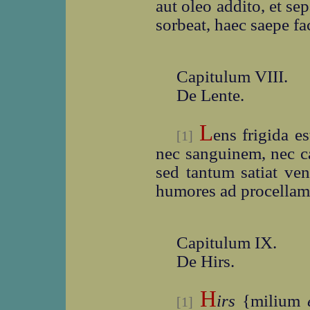
aut oleo addito, et se
sorbeat, haec saepe fac
Capitulum VIII.
De Lente.
L
ens frigida e
[1]
nec sanguinem, nec ca
sed tantum satiat ven
humores ad procellam 
Capitulum IX.
De Hirs.
H
irs
{milium
[1]