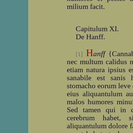
milium facit.
Capitulum XI.
De Hanff.
H
anff
{Canna
[1]
nec multum calidus ne
etiam natura ipsius e
sanabile est sanis
stomacho eorum leve es
eius aliquantulum auf
malos humores minuit
Sed tamen qui in c
cerebrum habet,
aliquantulum dolore f