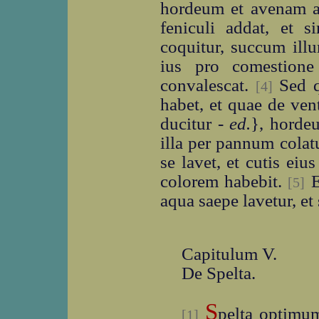
hordeum et avenam ae
feniculi addat, et 
coquitur, succum ill
ius pro comestione
convalescat.
Sed q
[4]
habet, et quae de vent
ducitur -
ed.
}, horde
illa per pannum colatu
se lavet, et cutis eius
colorem habebit.
E
[5]
aqua saepe lavetur, et
Capitulum V.
De Spelta.
S
pelta optimum
[1]