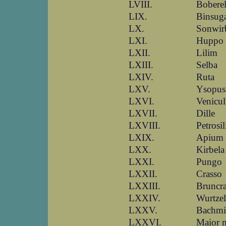
LVIII.
Boberel
LIX.
Binsug
LX.
Sonwir
LXI.
Huppo
LXII.
Lilim
LXIII.
Selba
LXIV.
Ruta
LXV.
Ysopus
LXVI.
Venicu
LXVII.
Dille
LXVIII.
Petrosi
LXIX.
Apium
LXX.
Kirbela
LXXI.
Pungo
LXXII.
Crasso
LXXIII.
Bruncr
LXXIV.
Wurtzel
LXXV.
Bachmi
LXXVI.
Maior 