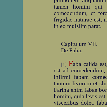
pulmonem aliquant
tamen homini qui c
comedendum, et fero
frigidae naturae est, 
in eo mulslim parat.
Capitulum VII.
De Faba.
F
aba calida est
[1]
est ad comedendum, 
infirmi fabam come
tantum livorem et slim
Farina enim fabae bon
homini, quia levis est 
visceribus dolet, fa