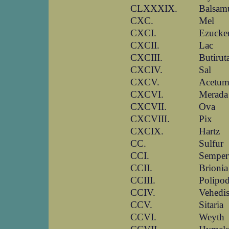
CLXXXIX.
Balsa
CXC.
Mel
CXCI.
Ezucke
CXCII.
Lac
CXCIII.
Butirut
CXCIV.
Sal
CXCV.
Acetu
CXCVI.
Merada
CXCVII.
Ova
CXCVIII.
Pix
CXCIX.
Hartz
CC.
Sulfur
CCI.
Semper
CCII.
Brionia
CCIII.
Polipo
CCIV.
Vehedis
CCV.
Sitaria
CCVI.
Weyth