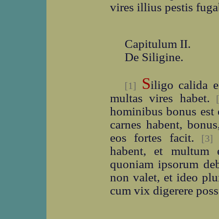
vires illius pestis fuga
Capitulum II.
De Siligine.
S
iligo calida e
[1]
multas vires habet.
hominibus bonus est et
carnes habent, bonus
eos fortes facit.
S
[3]
habent, et multum e
quoniam ipsorum debi
non valet, et ideo pl
cum vix digerere poss