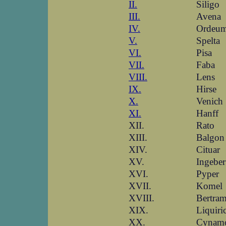
II.
Siligo
III.
Avena
IV.
Ordeu
V.
Spelta
VI.
Pisa
VII.
Faba
VIII.
Lens
IX.
Hirse
X.
Venich
XI.
Hanff
XII.
Rato
XIII.
Balgon
XIV.
Cituar
XV.
Ingeber
XVI.
Pyper
XVII.
Komel
XVIII.
Bertra
XIX.
Liquiri
XX.
Cynam