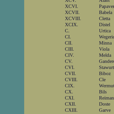
XCV.
Alant
XCVI.
Papave
XCVII.
Babela
XCVIII.
Cletta
XCIX.
Distel
C.
Urtica
CI.
Wegeri
CII.
Minna
CIII.
Viola
CIV.
Melda
CV.
Gander
CVI.
Stawurt
CVII.
Biboz
CVIII.
Cle
CIX.
Wermu
CX.
Bils
CXI.
Reiman
CXII.
Doste
CXIII.
Garve