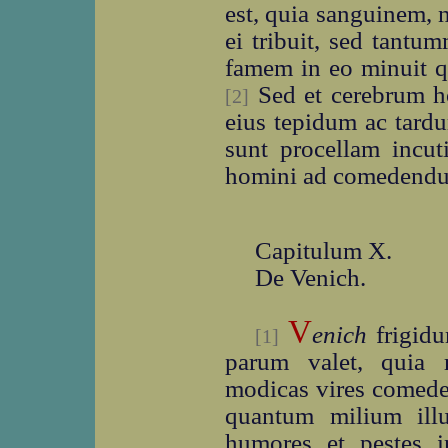
est, quia sanguinem, 
ei tribuit, sed tantu
famem in eo minuit qu
Sed et cerebrum h
[2]
eius tepidum ac tard
sunt procellam incuti
homini ad comedend
Capitulum X.
De Venich.
V
enich
frigidu
[1]
parum valet, quia 
modicas vires comeden
quantum milium ill
humores et pestes 