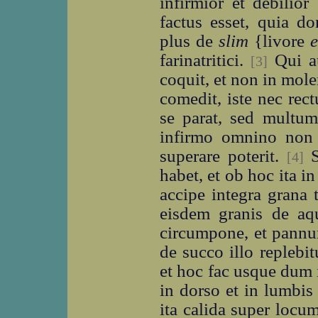
infirmior et debilior
factus esset, quia do
plus de
slim
{livore
e
farinatritici.
Qui au
[3]
coquit, et non in mole
comedit, iste nec re
se parat, sed multum 
infirmo omnino non 
superare poterit.
S
[4]
habet, et ob hoc ita in
accipe integra grana t
eisdem granis de aqu
circumpone, et pannum
de succo illo replebitu
et hoc fac usque dum 
in dorso et in lumbis 
ita calida super locum 