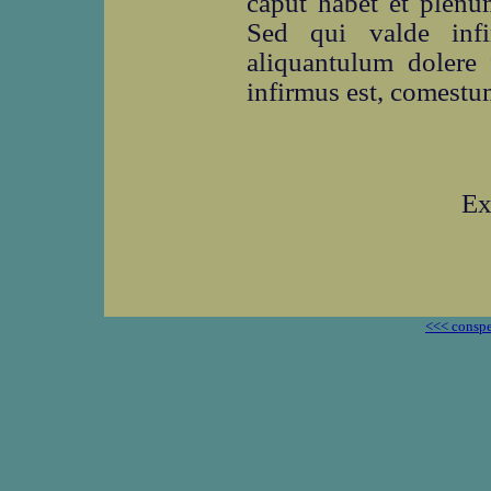
caput habet et plenu
Sed qui valde infi
aliquantulum dolere 
infirmus est, comestu
Ex
<<< conspe