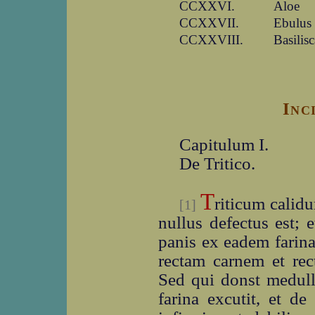
CCXXVI.
Aloe
CCXXVII.
Ebulus
CCXXVIII.
Basilisc
Inc
Capitulum I.
De Tritico.
T
riticum calidu
[1]
nullus defectus est; e
panis ex eadem farina 
rectam carnem et re
Sed qui donst medull
farina excutit, et de