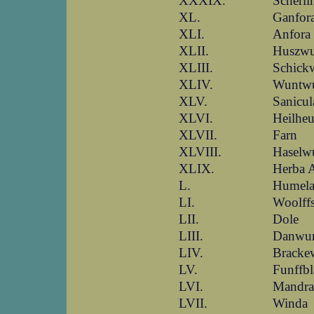
XXXIX.
Scherli
XL.
Ganfor
XLI.
Anfora
XLII.
Huszwu
XLIII.
Schick
XLIV.
Wuntwu
XLV.
Sanicul
XLVI.
Heilheu
XLVII.
Farn
XLVIII.
Haselw
XLIX.
Herba 
L.
Humel
LI.
Woolff
LII.
Dole
LIII.
Danwur
LIV.
Bracke
LV.
Funffbl
LVI.
Mandra
LVII.
Winda