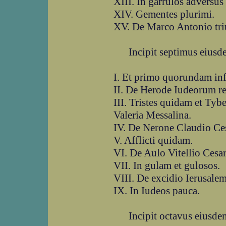
XIII. In garrulos adversus 
XIV. Gementes plurimi.
XV. De Marco Antonio triu
Incipit septimus eiusdem
I. Et primo quorundam inf
II. De Herode Iudeorum re
III. Tristes quidam et Tyb
Valeria Messalina.
IV. De Nerone Claudio Ce
V. Afflicti quidam.
VI. De Aulo Vitellio Cesar
VII. In gulam et gulosos.
VIII. De excidio Ierusalem
IX. In Iudeos pauca.
Incipit octavus eiusdem 