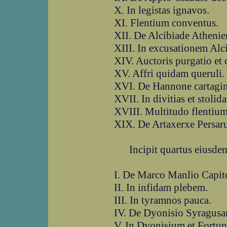
X. In legistas ignavos.
XI. Flentium conventus.
XII. De Alcibiade Athenie
XIII. In excusationem Alci
XIV. Auctoris purgatio et
XV. Affri quidam queruli.
XVI. De Hannone cartagin
XVII. In divitias et stoli
XVIII. Multitudo flentium
XIX. De Artaxerxe Persar
Incipit quartus eiusdem f
I. De Marco Manlio Capit
II. In infidam plebem.
III. In tyramnos pauca.
IV. De Dyonisio Syragusa
V. In Dyonisium et Fortu