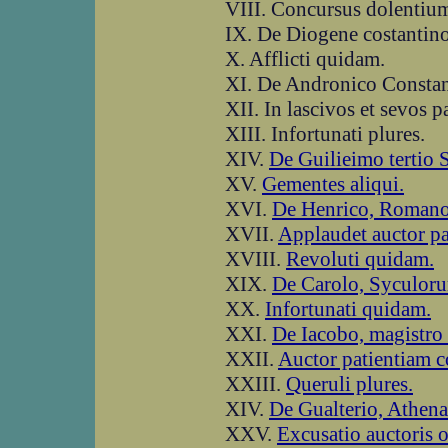
VIII. Concursus dolentiu
IX. De Diogene costantino
X. Afflicti quidam.
XI. De Andronico Constan
XII. In lascivos et sevos p
XIII. Infortunati plures.
XIV.
De Guilieimo tertio 
XV.
Gementes aliqui.
XVI.
De Henrico, Romano
XVII.
Applaudet auctor pat
XVIII.
Revoluti quidam.
XIX.
De Carolo, Syculoru
XX.
Infortunati quidam.
XXI.
De Iacobo, magistro
XXII.
Auctor patientiam c
XXIII.
Queruli plures.
XIV.
De Gualterio, Athen
XXV.
Excusatio auctoris