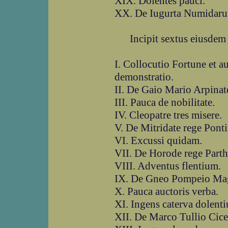
XIX. Dolentes pauci.
XX. De Iugurta Numidaru
Incipit sextus eiusdem fe
I. Collocutio Fortune et a
demonstratio.
II. De Gaio Mario Arpinat
III. Pauca de nobilitate.
IV. Cleopatre tres misere.
V. De Mitridate rege Ponti
VI. Excussi quidam.
VII. De Horode rege Part
VIII. Adventus flentium.
IX. De Gneo Pompeio Ma
X. Pauca auctoris verba.
XI. Ingens caterva dolent
XII. De Marco Tullio Cice