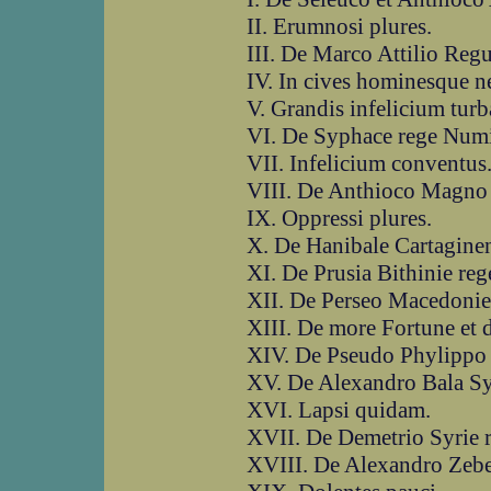
II. Erumnosi plures.
III. De Marco Attilio Regu
IV. In cives hominesque 
V. Grandis infelicium turb
VI. De Syphace rege Numi
VII. Infelicium conventus
VIII. De Anthioco Magno A
IX. Oppressi plures.
X. De Hanibale Cartaginen
XI. De Prusia Bithinie reg
XII. De Perseo Macedonie
XIII. De more Fortune et d
XIV. De Pseudo Phylippo
XV. De Alexandro Bala Syr
XVI. Lapsi quidam.
XVII. De Demetrio Syrie r
XVIII. De Alexandro Zebe