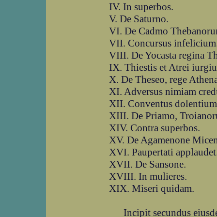
IV. In superbos.
V. De Saturno.
VI. De Cadmo Thebanoru
VII. Concursus infelicium
VIII. De Yocasta regina T
IX. Thiestis et Atrei iurgi
X. De Theseo, rege Athen
XI. Adversus nimiam cred
XII. Conventus dolentium
XIII. De Priamo, Troianor
XIV. Contra superbos.
XV. De Agamenone Micen
XVI. Paupertati applaudet
XVII. De Sansone.
XVIII. In mulieres.
XIX. Miseri quidam.
Incipit secundus eiusdem