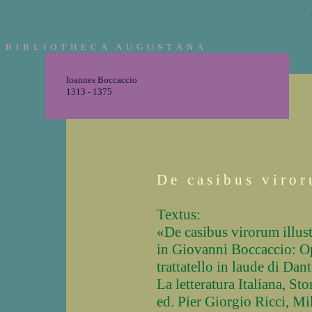
B I B L I O T H E C A A U G U S T A N A
Ioannes Boccaccio
1313 - 1375
D e c a s i b u s v i r o r 
Textus:
«De casibus virorum illus
in Giovanni Boccaccio: Op
trattatello in laude di Dant
La letteratura Italiana, Stor
ed. Pier Giorgio Ricci, Mi