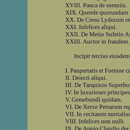
XVIII. Pauca de somniis.
XIX. Querele quorundam.
XX. De Creso Lydorum re
XXI. Infelices aliqui.
XXII. De Metio Sufetio A
XXIII. Auctor in fraudem.
Incipit tercius eiusdem 
I. Paupertatis et Fortune c
II. Deiecti aliqui.
III. De Tarquinio Superb
IV. In luxurioses principes
V. Gemebundi quidam.
VI. De Xerxe Persarum re
VII. In cecitatem mortaliu
VIII. Infelices non nulli.
IX. De Appio Claudio dec