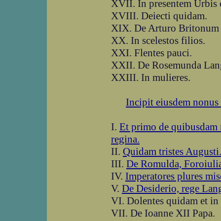
XVII. In presentem Urbis
XVIII. Deiecti quidam.
XIX. De Arturo Britonum 
XX. In scelestos filios.
XXI. Flentes pauci.
XXII. De Rosemunda Lan
XXIII. In mulieres.
Incipit eiusdem nonus e
I.
Et primo de quibusdam m
regina.
II.
Quidam tristes Augusti
III.
De Romulda, Foroiuli
IV.
Imperatores plures mis
V.
De Desiderio, rege La
VI. Dolentes quidam et in
VII. De Ioanne XII Papa.