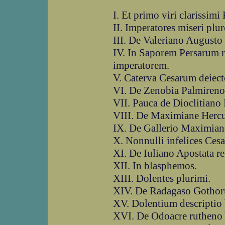
I. Et primo viri clarissimi
II. Imperatores miseri plur
III. De Valeriano August
IV. In Saporem Persarum
imperatorem.
V. Caterva Cesarum deiec
VI. De Zenobia Palmireno
VII. Pauca de Dioclitian
VIII. De Maximiane Herc
IX. De Gallerio Maximia
X. Nonnulli infelices Cesa
XI. De Iuliano Apostata 
XII. In blasphemos.
XIII. Dolentes plurimi.
XIV. De Radagaso Gotho
XV. Dolentium descriptio 
XVI. De Odoacre rutheno 