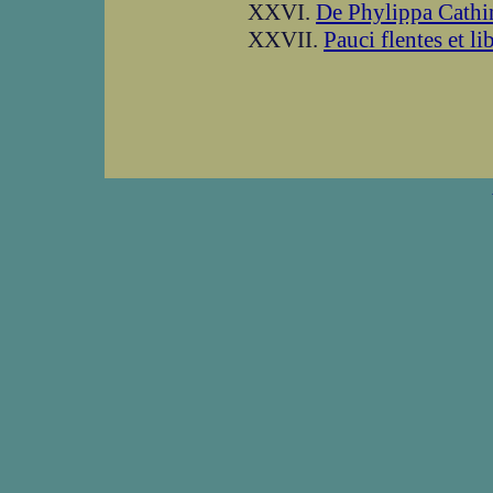
XXVI.
De Phylippa Cathi
XXVII.
Pauci flentes et li