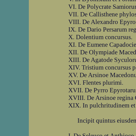
VI. De Polycrate Samioru
VII. De Callisthene phylo
VIII. De Alexandro Epyro
IX. De Dario Persarum reg
X. Dolentium concursus.
XI. De Eumene Capadocie 
XII. De Olympiade Maced
XIII. De Agatode Syculor
XIV. Tristium concursus p
XV. De Arsinoe Macedonu
XVI. Flentes plurimi.
XVII. De Pyrro Epyrotaru
XVIII. De Arsinoe regina
XIX. In pulchritudinem et
Incipit quintus eiusde
I. De Seleuco et Anthioco 