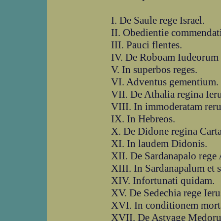
I. De Saule rege Israel.
II. Obedientie commendat
III. Pauci flentes.
IV. De Roboam Iudeorum 
V. In superbos reges.
VI. Adventus gementium.
VII. De Athalia regina Ier
VIII. In immoderatam rer
IX. In Hebreos.
X. De Didone regina Cart
XI. In laudem Didonis.
XII. De Sardanapalo rege
XIII. In Sardanapalum et s
XIV. Infortunati quidam.
XV. De Sedechia rege Ieru
XVI. In conditionem mort
XVII. De Astyage Medoru