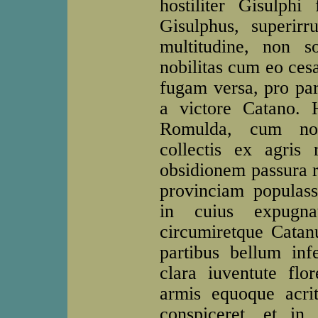
hostiliter Gisulphi
Gisulphus, superir
multitudine, non s
nobilitas cum eo cesa
fugam versa, pro par
a victore Catano. 
Romulda, cum non 
collectis ex agris r
obsidionem passura 
provinciam populass
in cuius expugna
circumiretque Catan
partibus bellum infe
clara iuventute flo
armis equoque acri
conspiceret, et in