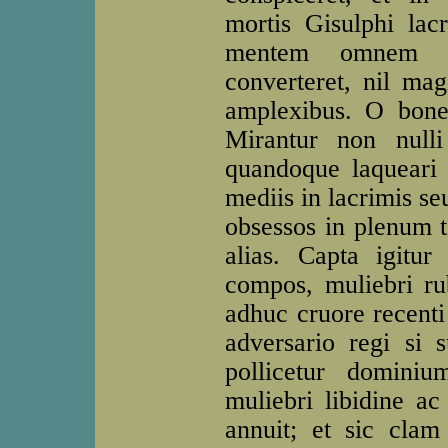
mortis Gisulphi lacr
mentem omnem in
converteret, nil mag
amplexibus. O bone
Mirantur non null
quandoque laqueari 
mediis in lacrimis s
obsessos in plenum t
alias. Capta igitur
compos, muliebri rub
adhuc cruore recenti
adversario regi si s
pollicetur dominiu
muliebri libidine ac 
annuit; et sic clam