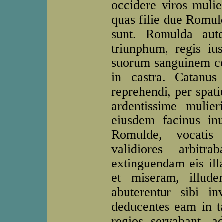
occidere viros mulier
quas filie due Romuld
sunt. Romulda aut
triunphum, regis iu
suorum sanguinem cel
in castra. Catanus
reprehendi, per spati
ardentissime mulier
eiusdem facinus inu
Romulde, vocati
validiores arbitr
extinguendam eis ill
et miseram, illude
abuterentur sibi i
deducentes eam in t
regios servabant, a