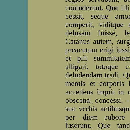
contuderunt. Que illi
cessit, seque amo
comperit, viditque 
delusam fuisse, le
Catanus autem, surge
preacutum erigi iuss
et pili summitatem
alligari, totoque e
deludendam tradi. 
mentis et corporis 
accedens inquit in
obscena, concessi. -
suo verbis actibusqu
per diem rubore 
luserunt. Que tan