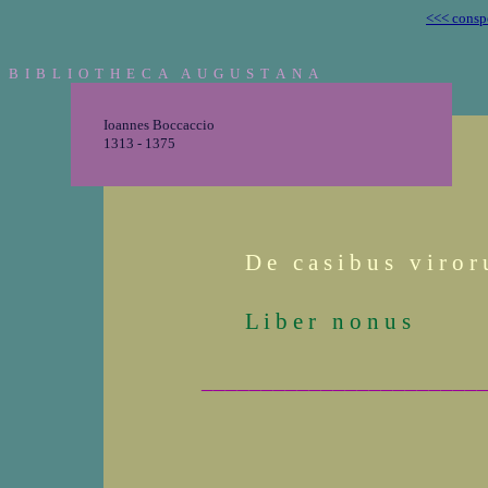
<<< consp
B I B L I O T H E C A A U G U S T A N A
Ioannes Boccaccio
1313 - 1375
D e c a s i b u s v i r o r 
L i b e r n o n u s
_______________________