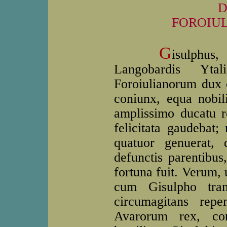
D
FOROIU
G
isulphus,
Langobardis Yta
Foroiulianorum dux c
coniunx, equa nobili
amplissimo ducatu r
felicitata gaudebat;
quatuor genuerat, 
defunctis parentibus,
fortuna fuit. Verum,
cum Gisulpho tranq
circumagitans rep
Avarorum rex, con