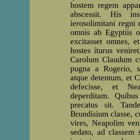
hostem regem appara
abscessit. His ins
ierosolimitani regni 
omnis ab Egyptiis o
excitasset omnes, e
hostes iturus venire
Carolum Claudum cu
pugna a Rogerio, si
atque detentum, et C
defecisse, et Nea
deperditam. Quibus
precatus sit. Tand
Brundisium classe, c
vires, Neapolim ven
sedato, ad classem 