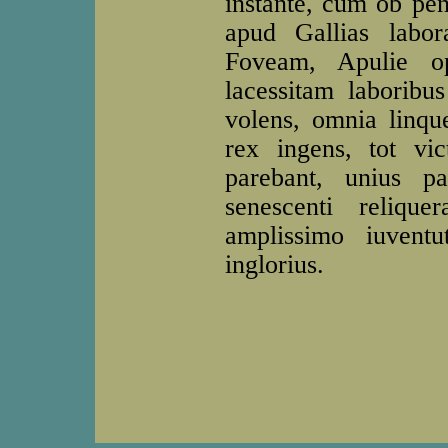
instante, cum ob pe
apud Gallias labor
Foveam, Apulie op
lacessitam laboribu
volens, omnia linque
rex ingens, tot vic
parebant, unius p
senescenti relique
amplissimo iuventu
inglorius.