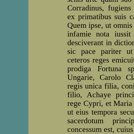
Corradinus, fugiens 
ex primatibus suis c
Quem ipse, ut omnis 
infamie nota iussi
desciverant in dictio
sic pace pariter ut 
ceteros reges emicui
prodiga Fortuna s
Ungarie, Carolo Cl
regis unica filia, co
filio, Achaye princi
rege Cypri, et Maria
ut eius tempora sec
sacerdotum princ
concessum est, cuius 