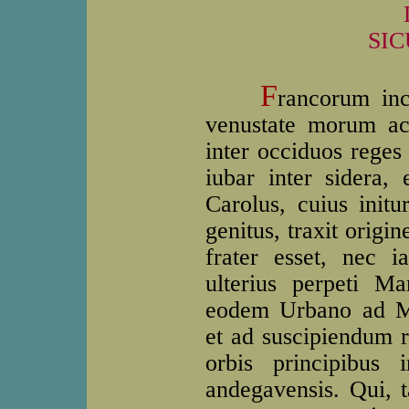
SI
F
rancorum incl
venustate morum ac
inter occiduos reges 
iubar inter sidera,
Carolus, cuius initu
genitus, traxit orig
frater esset, nec i
ulterius perpeti Man
eodem Urbano ad Ma
et ad suscipiendum r
orbis principibus 
andegavensis. Qui, t