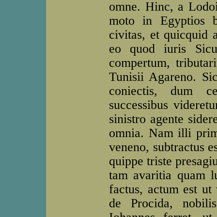
omne. Hinc, a Lodoic
moto in Egyptios b
civitas, et quicquid 
eo quod iuris Sic
compertum, tributar
Tunisii Agareno. Sic
coniectis, dum ce
successibus videretu
sinistro agente sider
omnia. Nam illi pri
veneno, subtractus es
quippe triste presagi
tam avaritia quam l
factus, actum est ut 
de Procida, nobili