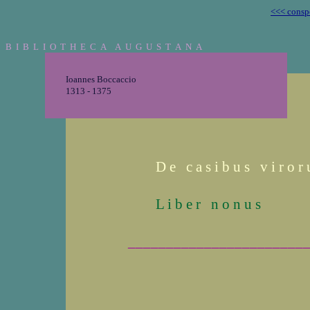
<<< consp
B I B L I O T H E C A A U G U S T A N A
Ioannes Boccaccio
1313 - 1375
D e c a s i b u s v i r o r 
L i b e r n o n u s
_______________________