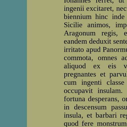
Iohannes ferret, 
ingenii excitaret, ne
biennium hinc inde 
Sicilie animos, impe
Aragonum regis, e
eandem deduxit sente
irritato apud Panorm
commota, omnes ad
aliquod ex eis ve
pregnantes et parvul
cum ingenti classe
occupavit insulam.
fortuna desperans, or
in descensum passu 
insula, et barbari re
quod fere monstrum 