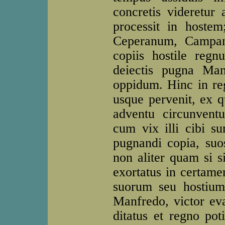
concretis videretur
processit in hoste
Ceperanum, Campan
copiis hostile reg
deiectis pugna Manf
oppidum. Hinc in re
usque pervenit, ex q
adventu circunvent
cum vix illi cibi su
pugnandi copia, suo
non aliter quam si si
exortatus in certame
suorum seu hostium 
Manfredo, victor eva
ditatus et regno po