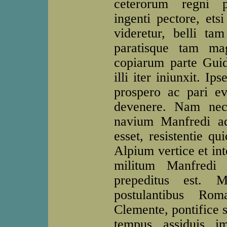
ceterorum regni p
ingenti pectore, ets
videretur, belli ta
paratisque tam ma
copiarum parte Guido
illi iter iniunxit. I
prospero ac pari e
devenere. Nam nec 
navium Manfredi ad
esset, resistentie qu
Alpium vertice et in
militum Manfredi 
prepeditus est. 
postulantibus Rom
Clemente, pontifice s
tempus assiduis im