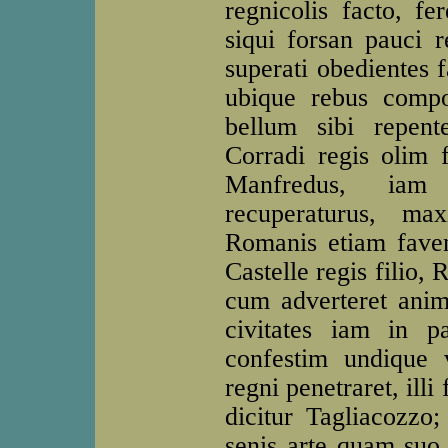
regnicolis facto, f
siqui forsan pauci 
superati obedientes 
ubique rebus compos
bellum sibi repent
Corradi regis olim f
Manfredus, iam
recuperaturus, 
Romanis etiam faven
Castelle regis filio,
cum adverteret animo
civitates iam in pa
confestim undique 
regni penetraret, illi
dicitur Tagliacozzo;
senis arte quam suo 