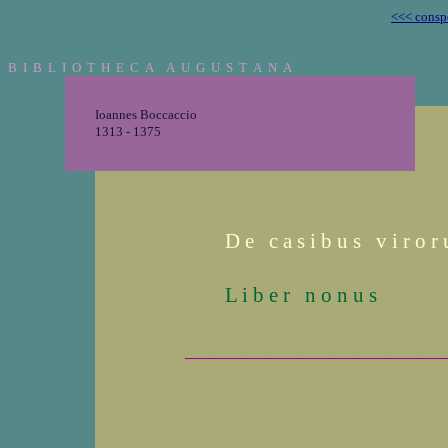
<<< consp
B I B L I O T H E C A A U G U S T A N A
Ioannes Boccaccio
1313 - 1375
D e c a s i b u s v i r o r 
L i b e r n o n u s
_______________________