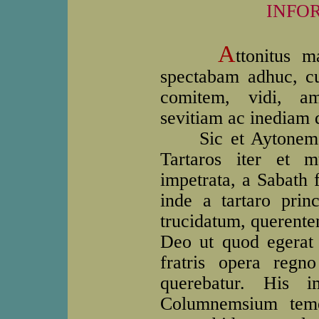
INFO
A
ttonitus 
spectabam adhuc, c
comitem, vidi, am
sevitiam ac inediam q
Sic et Aytonem, A
Tartaros iter et 
impetrata, a Sabath 
inde a tartaro pri
trucidatum, querente
Deo ut quod egerat 
fratris opera regn
querebatur. His i
Columnemsium teme