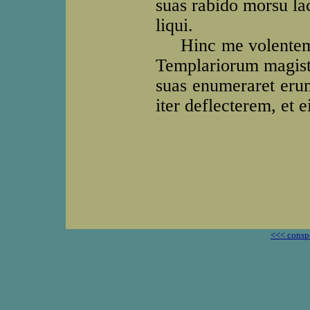
suas rabido morsu la
liqui.
Hinc me volentem c
Templariorum magiste
suas enumeraret erumn
iter deflecterem, et 
<<< consp