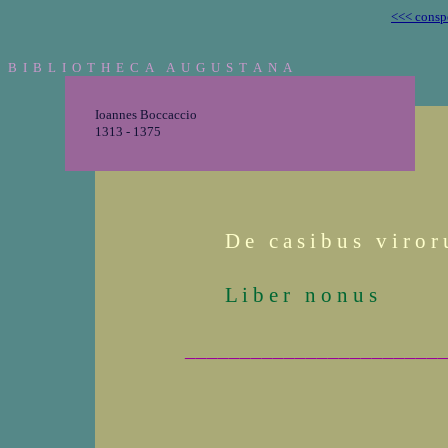
<<< consp
B I B L I O T H E C A A U G U S T A N A
Ioannes Boccaccio
1313 - 1375
D e c a s i b u s v i r o r 
L i b e r n o n u s
_______________________