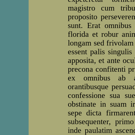
magistro cum tribu
proposito persevere
sunt. Erat omnibus u
florida et robur an
longam sed frivolam 
essent palis singulis
apposita, et ante ocu
precona confitenti pr
ex omnibus ab ami
orantibusque persuade
confessione sua su
obstinate in suam 
sepe dicta firmarent
subsequenter, prim
inde paulatim asce