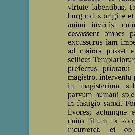
virtute labentibus, 
burgundus origine et
animi iuvenis, cum
cessissent omnes pa
excussurus iam imper
ad maiora posset e
scilicet Templarioru
prefectus prioratui
magistro, interventu 
in magisterium su
parvum humani splen
in fastigio sanxit F
livores; actumque e
cuius filium ex sacr
incurreret, et ob