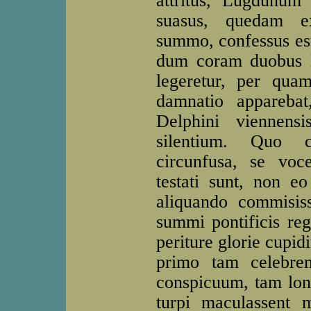
attritus, Lugdunum 
suasus, quedam ex
summo, confessus est
dum coram duobus le
legeretur, per quam
damnatio appareba
Delphini viennensi
silentium. Quo co
circunfusa, se voc
testati sunt, non 
aliquando commisis
summi pontificis reg
periture glorie cupid
primo tam celebre
conspicuum, tam lon
turpi maculassent 