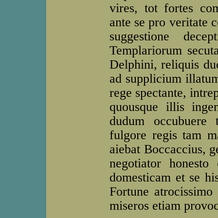
vires, tot fortes com
ante se pro veritate
suggestione decep
Templariorum secuta 
Delphini, reliquis du
ad supplicium illatu
rege spectante, intrep
quousque illis inge
dudum occubuere te
fulgore regis tam ma
aiebat Boccaccius, ge
negotiator honesto
domesticam et se his 
Fortune atrocissimo 
miseros etiam provoc