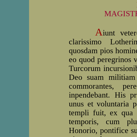
MAGIST
A
iunt vete
clarissimo Lother
quosdam pios homines
eo quod peregrinos v
Turcorum incursionibu
Deo suam militiam 
commorantes, pere
inpendebant. His p
unus et voluntaria p
templi fuit, ex qua
temporis, cum plu
Honorio, pontifice s