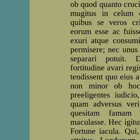
ob quod quanto cruci
mugitus in celum o
quibus se veros cri
eorum esse ac fuiss
exuri atque consumi
permisere; nec unus 
separari potuit. 
fortitudine avari reg
tendissent quo eius a
non minor ob hoc 
preeligentes iudicio
quam adversus verit
quesitam famam tu
maculasse. Hec igitu
Fortune iacula. Qui,