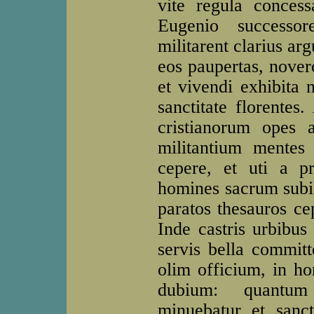
vite regula conces
Eugenio successor
militarent clarius a
eos paupertas, noverc
et vivendi exhibita 
sanctitate florentes
cristianorum opes 
militantium mentes s
cepere, et uti a prin
homines sacrum subib
paratos thesauros cep
Inde castris urbibus
servis bella committ
olim officium, in h
dubium: quantum
minuebatur et sanct