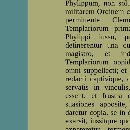
Phylippum, non so
militarem Ordinem co
permittente Cle
Templariorum prim
Phylippi iussu, 
detinerentur una c
magistro, et ind
Templariorum oppid
omni suppellecti; et
redacti captivique,
servatis in vincul
essent, et frustra
suasiones apposite, 
daretur copia, se in 
exarsit, iussitque qu
expeteretur tormen