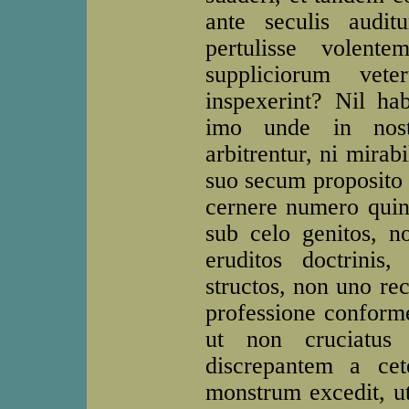
ante seculis audi
pertulisse volent
suppliciorum vet
inspexerint? Nil ha
imo unde in nost
arbitrentur, ni mirab
suo secum proposito i
cernere numero qui
sub celo genitos, 
eruditos doctrinis
structos, non uno rec
professione conforme
ut non cruciatus 
discrepantem a ce
monstrum excedit, ut