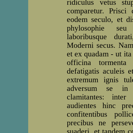
ridiculus vetus st
comparetur. Prisci
eodem seculo, et dis
phylosophie seu f
laboribusque durat
Moderni secus. Nam h
et ex quadam - ut ita
officina tormenta
defatigatis aculeis e
extremum ignis tule
adversum se in g
clamitantes: inter
audientes hinc pr
confitentibus poll
precibus ne persev
suaderi, et tandem 