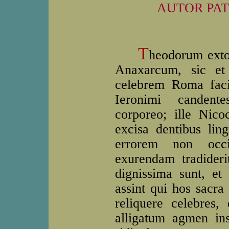
AUTOR PA
T
heodorum extol
Anaxarcum, sic et
celebrem Roma faci
Ieronimi candent
corporeo; ille Nicoc
excisa dentibus lin
errorem non occ
exurendam tradideri
dignissima sunt, et
assint qui hos sacra
reliquere celebres,
alligatum agmen ins