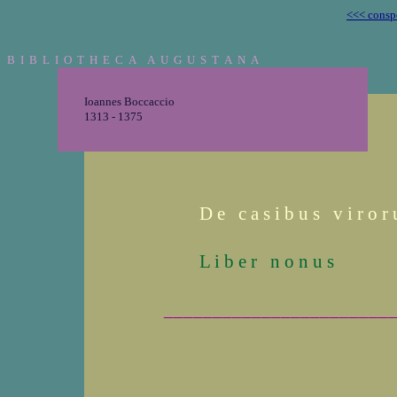
<<< consp
B I B L I O T H E C A A U G U S T A N A
Ioannes Boccaccio
1313 - 1375
D e c a s i b u s v i r o r 
L i b e r n o n u s
_______________________