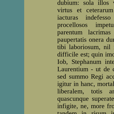
dubium: sola illos 
virtus et ceteraru
iacturas indefess
procellosos impetu
parentum lacrimas
paupertatis onera dur
tibi laboriosum, nil
difficile est; quin im
Iob, Stephanum inte
Laurentium - ut de c
sed summo Regi accep
igitur in hanc, morta
liberalem, totis a
quascunque superate 
infigite, ne, more fr
tandem in risum in