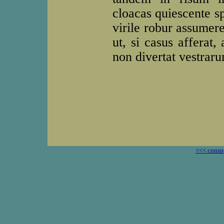
cloacas quiescente sp
virile robur assumer
ut, si casus afferat
non divertat vestrar
<<< consp