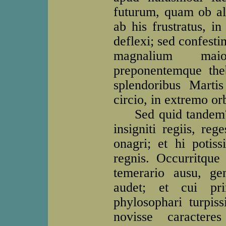
futurum, quam ob al
ab his frustratus, 
deflexi; sed confest
magnalium mai
preponentemque the
splendoribus Marti
circio, in extremo or
Sed quid tandem? S
insigniti regiis, reg
onagri; et hi potis
regnis. Occurritque
temerario ausu, ge
audet; et cui pr
phylosophari turpis
novisse caractere