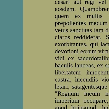
cesari aut regi vel
eosdem. Quamobrem
quem ex multis u
prepollentes mecum 
vetus sanctitas iam d
claros reddiderat.
exorbitantes, qui lac
devotioni eorum virt
vidi ex sacerdotalib
baculis lanceas, ex s
libertatem innocen
castra, incendiis vi
letari, satagentesque
"Regnum meum no
imperium occupare,
apud huiusmodi lu