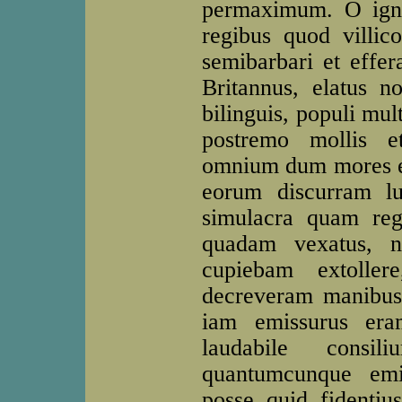
permaximum. O igna
regibus quod villic
semibarbari et effer
Britannus, elatus n
bilinguis, populi mul
postremo mollis e
omnium dum mores et
eorum discurram lu
simulacra quam reg
quadam vexatus, 
cupiebam extollere
decreveram manibus 
iam emissurus era
laudabile consil
quantumcunque emin
posse quid fidenti