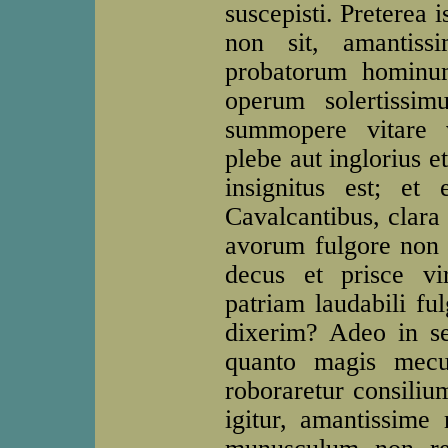
suscepisti. Preterea 
non sit, amantiss
probatorum hominum
operum solertissim
summopere vitare 
plebe aut inglorius 
insignitus est; et 
Cavalcantibus, clara 
avorum fulgore non 
decus et prisce v
patriam laudabili fu
dixerim? Adeo in se
quanto magis mecu
roboraretur consiliu
igitur, amantissim