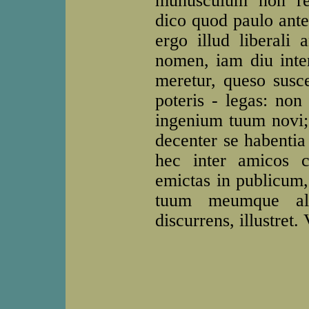
munusculum non re
dico quod paulo ante
ergo illud liberali 
nomen, iam diu inte
meretur, queso sus
poteris - legas: non 
ingenium tuum novi; 
decenter se habentia
hec inter amicos 
emictas in publicum,
tuum meumque ali
discurrens, illustret. 