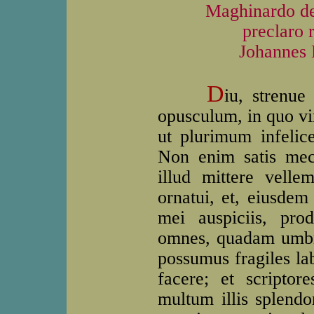
Maghinardo de 
preclaro 
Johannes 
D
iu, strenu
opusculum, in quo vir
ut plurimum infelic
Non enim satis me
illud mittere velle
ornatui, et, eiusdem
mei auspiciis, pr
omnes, quadam umbrat
possumus fragiles lab
facere; et scriptore
multum illis splendo