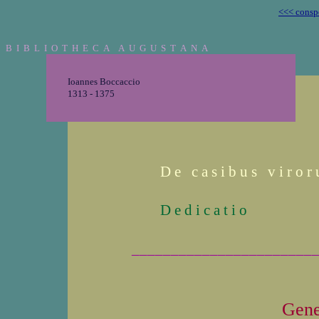
<<< consp
B I B L I O T H E C A A U G U S T A N A
Ioannes Boccaccio
1313 - 1375
D e c a s i b u s v i r o r 
D e d i c a t i o
_______________________
Gene