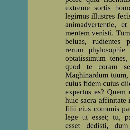
extreme sortis hom
legimus illustres fec
animadvertentie, e
mentem venisti. Tum 
beluas, rudientes 
rerum phylosophie 
optatissimum tenes,
quod te coram se
Maghinardum tuum, t
cuius fidem cuius di
expertus es? Quem 
huic sacra affinitate
filii eius comunis pa
lege ut esset; tu, p
esset dedisti, dum