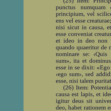
(25) Item: Princ
punctus numquam e
principium, vel scilic
ens vel esse creaturae;
nisi sicut in causa, 
esse conveniat creatur
et ideo in deo non e
quando quaeritur de n
nominare se: ‹Quis 
sum», ita et dominus
esse in se dixit: «Eg
‹ego sum›, sed addid
esse, nisi talem purit
(26) Item: Potentia
causa est lapis, et i
igitur deus sit unive
deo, habet rationem en