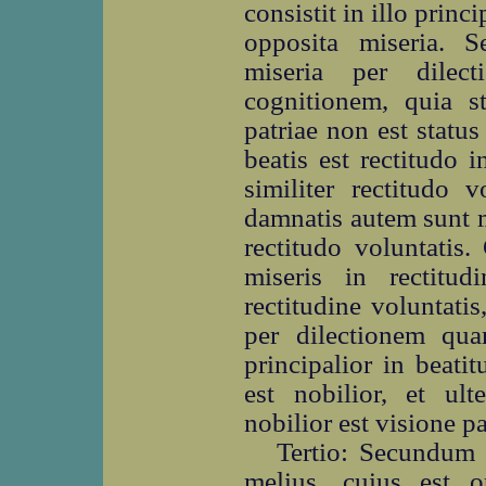
consistit in illo princ
opposita miseria. S
miseria per dile
cognitionem, quia st
patriae non est status
beatis est rectitudo i
similiter rectitudo 
damnatis autem sunt mu
rectitudo voluntatis
miseris in rectitu
rectitudine voluntati
per dilectionem qua
principalior in beati
est nobilior, et ult
nobilior est visione pa
Tertio: Secundum 
melius, cuius est 