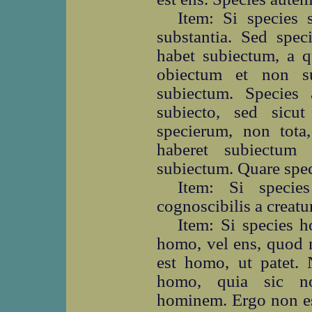
Item: Si species 
substantia. Sed spec
habet subiectum, a q
obiectum et non su
subiectum. Species
subiecto, sed sicu
specierum, non tota,
haberet subiectum
subiectum. Quare spec
Item: Si species
cognoscibilis a creatu
Item: Si species h
homo, vel ens, quod 
est homo, ut patet. 
homo, quia sic no
hominem. Ergo non es