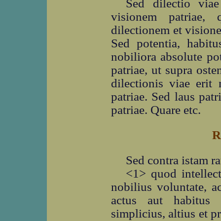
Sed dilectio via
visionem patriae, q
dilectionem et vision
Sed potentia, habitu
nobiliora absolute po
patriae, ut supra ost
dilectionis viae erit
patriae. Sed laus pat
patriae. Quare etc.
R
Sed contra istam r
<1> quod intellect
nobilius voluntate, ac
actus aut habitus 
simplicius, altius et p