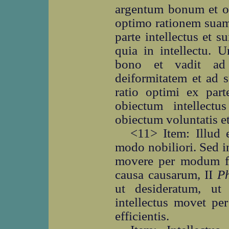
argentum bonum et o
optimo rationem suam, 
parte intellectus et s
quia in intellectu. U
bono et vadit ad 
deiformitatem et ad 
ratio optimi ex part
obiectum intellectu
obiectum voluntatis et
<11> Item: Illud 
modo nobiliori. Sed i
movere per modum fin
causa causarum, II
P
ut desideratum, ut
intellectus movet p
efficientis.