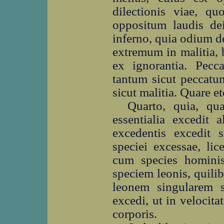
dilectionis viae, q
oppositum laudis dei
inferno, quia odium de
extremum in malitia, 
ex ignorantia. Pec
tantum sicut peccatu
sicut malitia. Quare et
Quarto, quia, qu
essentialia excedit 
excedentis excedit 
speciei excessae, li
cum species hominis
speciem leonis, quili
leonem singularem si
excedi, ut in velocita
corporis.