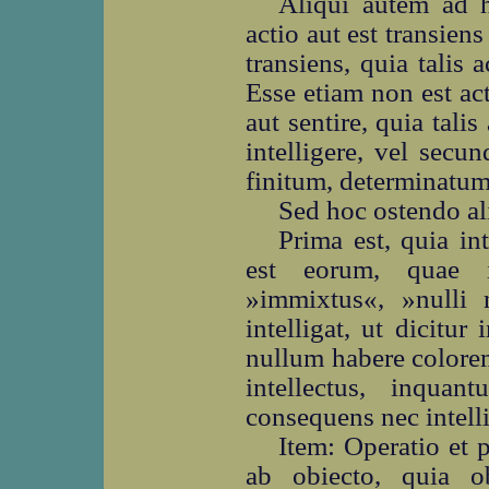
Aliqui autem ad 
actio aut est transien
transiens, quia talis a
Esse etiam non est ac
aut sentire, quia talis 
intelligere, vel secu
finitum, determinatum
Sed hoc ostendo ali
Prima est, quia int
est eorum, quae in
»immixtus«, »nulli
intelligat, ut dicitur 
nullum habere colorem
intellectus, inquan
consequens nec intelli
Item: Operatio et 
ab obiecto, quia o