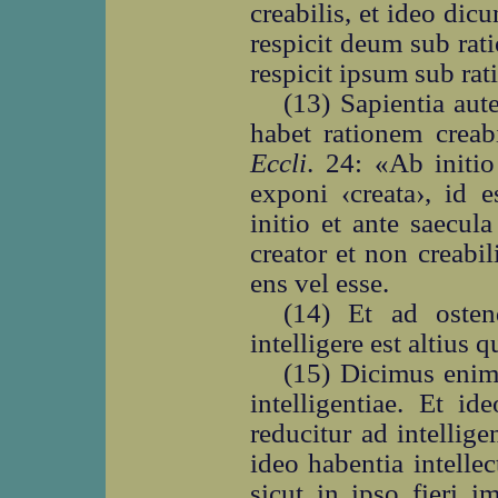
creabilis, et ideo dic
respicit deum sub rati
respicit ipsum sub rat
(13) Sapientia aut
habet rationem creab
Eccli
. 24: «Ab initio
exponi ‹creata›, id e
initio et ante saecul
creator et non creabili
ens vel esse.
(14) Et ad oste
intelligere est altius 
(15) Dicimus enim
intelligentiae. Et i
reducitur ad intellig
ideo habentia intelle
sicut in ipso fieri 