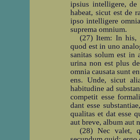
ipsius intelligere, d
habeat, sicut est de r
ipso intelligere omnia
suprema omnium.
(27) Item: In his
quod est in uno analog
sanitas solum est in 
urina non est plus de
omnia causata sunt ent
ens. Unde, sicut ali
habitudine ad substant
competit esse formali
dant esse substantiae
qualitas et dat esse
aut breve, album aut n
(28) Nec valet, q
secundum quid; ergo 