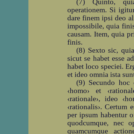
(7) Quinto, qu
operationem. Si igitur 
dare finem ipsi deo a
impossibile, quia fin
causam. Item, quia pr
finis.
(8) Sexto sic, qui
sicut se habet esse a
habet loco speciei. Er
et ideo omnia ista su
(9) Secundo hoc o
‹homo› et ‹rationa
‹rationale›, ideo ‹
‹rationalis›. Certum e
per ipsum habentur om
quodcumque, nec opo
quamcumque action