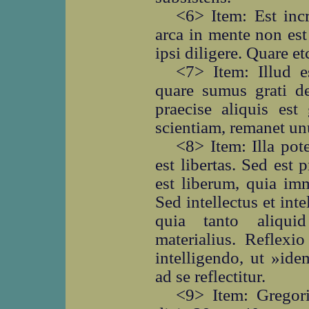
<6> Item: Est inc
arca in mente non est
ipsi diligere. Quare et
<7> Item: Illud e
quare sumus grati de
praecise aliquis est
scientiam, remanet u
<8> Item: Illa pote
est libertas. Sed est p
est liberum, quia imm
Sed intellectus et in
quia tanto aliqui
materialius. Reflexi
intelligendo, ut »id
ad se reflectitur.
<9> Item: Gregor