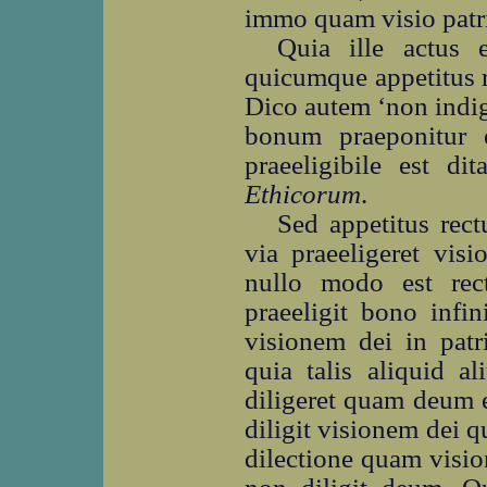
immo quam visio patr
Quia ille actus e
quicumque appetitus re
Dico autem ‘non indig
bonum praeponitur et
praeeligibile est dit
Ethicorum
.
Sed appetitus rect
via praeeligeret visi
nullo modo est rec
praeeligit bono infin
visionem dei in patri
quia talis aliquid a
diligeret quam deum et
diligit visionem dei q
dilectione quam vision