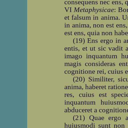
consequens nec ens, q
VI
Metaphysicae
: Bo
et falsum in anima. U
in anima, non est ens
est ens, quia non habet
(19) Ens ergo in 
entis, et ut sic vadit
imago inquantum hu
magis consideras ent
cognitione rei, cuius 
(20) Similiter, sic
anima, haberet ration
res, cuius est speci
inquantum huiusmod
abduceret a cognitione 
(21) Quae ergo a
huiusmodi sunt non e