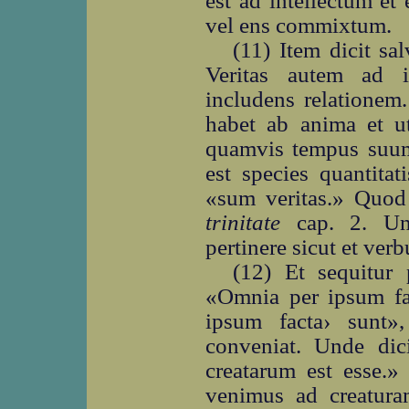
est ad intellectum et
vel ens commixtum.
(11) Item dicit sa
Veritas autem ad i
includens relationem
habet ab anima et ut
quamvis tempus suum
est species quantitat
«sum veritas.» Quod
trinitate
cap. 2. Und
pertinere sicut et ver
(12) Et sequitu
«Omnia per ipsum fac
ipsum facta› sunt»
conveniat. Unde dic
creatarum est esse.
venimus ad creatura