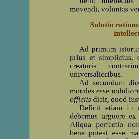
Item: Intellectu
movendi, voluntas ve
Solutio ratio
intelle
Ad primum istoru
prius et simplicius,
creaturis contra
universalioribus.
Ad secundum dice
morales esse nobiliore
officiis
dicit, quod iust
Deficit etiam in 
debemus arguere ex 
Aliqua perfectio non
bene potest esse m