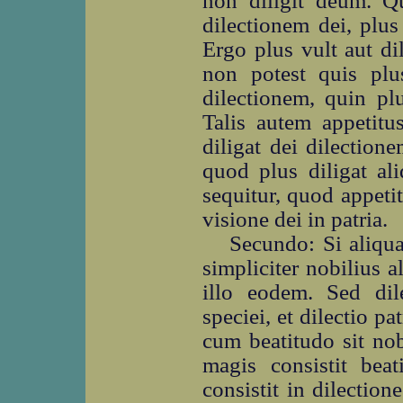
non diligit deum. Q
dilectionem dei, plus
Ergo plus vult aut d
non potest quis plu
dilectionem, quin pl
Talis autem appetitu
diligat dei dilectio
quod plus diligat a
sequitur, quod appetitu
visione dei in patria.
Secundo: Si aliqua
simpliciter nobilius a
illo eodem. Sed dil
speciei, et dilectio pa
cum beatitudo sit nob
magis consistit beat
consistit in dilectio