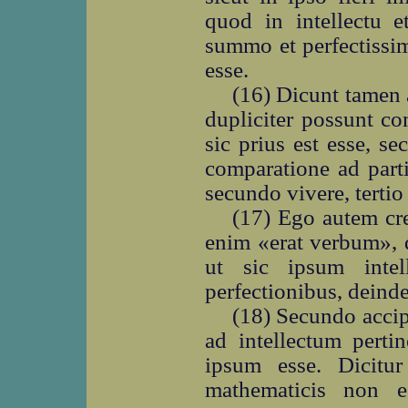
quod in intellectu et
summo et perfectissim
esse.
(16) Dicunt tamen a
dupliciter possunt c
sic prius est esse, sec
comparatione ad partic
secundo vivere, tertio
(17) Ego autem cr
enim «erat verbum», 
ut sic ipsum inte
perfectionibus, deinde
(18) Secundo accip
ad intellectum perti
ipsum esse. Dicitu
mathematicis non 