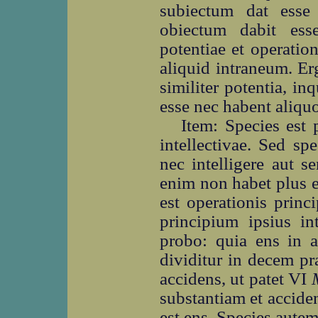
subiectum dat esse
obiectum dabit esse
potentiae et operation
aliquid intraneum. Erg
similiter potentia, i
esse nec habent aliqu
Item: Species est 
intellectivae. Sed s
nec intelligere aut s
enim non habet plus e
est operationis prin
principium ipsius in
probo: quia ens in a
dividitur in decem pr
accidens, ut patet VI
substantiam et accide
est ens. Species autem