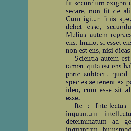
fit secundum exigenti
secare, non fit de al
Cum igitur finis spec
debet esse, secund
Melius autem repraes
ens. Immo, si esset en
non est ens, nisi dica
Scientia autem est
tamen, quia est ens ha
parte subiecti, quod 
species se tenent ex pa
ideo, cum esse sit a
esse.
Item: Intellect
inquantum intelle
determinatum ad ge
inquantum huiusmod