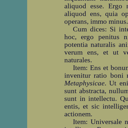
aliquod esse. Ergo n
aliquod ens, quia o
operans, immo minus.
Cum dices: Si int
hoc, ergo penitus ni
potentia naturalis an
verum ens, et ut ve
naturales.
Item: Ens et bonum
invenitur ratio boni n
Metaphysicae
. Ut en
sunt abstracta, nullu
sunt in intellectu. Q
entis, et sic intelli
actionem.
Item: Universale n