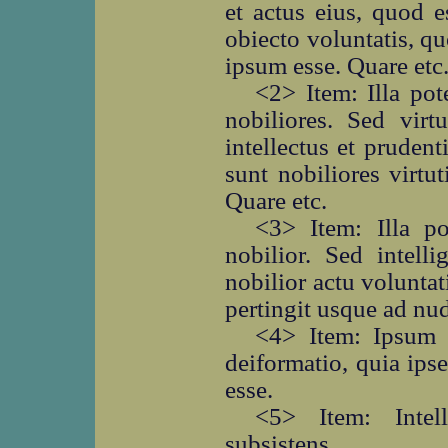
et actus eius, quod es
obiecto voluntatis, qu
ipsum esse. Quare etc
<2> Item: Illa pot
nobiliores. Sed virtut
intellectus et prudenti
sunt nobiliores virtut
Quare etc.
<3> Item: Illa po
nobilior. Sed intelli
nobilior actu voluntat
pertingit usque ad nud
<4> Item: Ipsum i
deiformatio, quia ipse
esse.
<5> Item: Intel
subsistens.