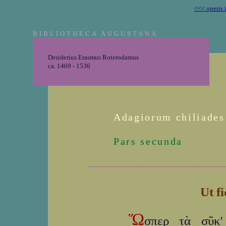
<<< operis 
BIBLIOTHECA AUGUSTANA
Desiderius Erasmus Roterodamus
ca. 1469 - 1536
Adagiorum chiliades
Pars secunda
_______________________________________
Ut f
Ὥ
σπερ τὰ σῦκ'