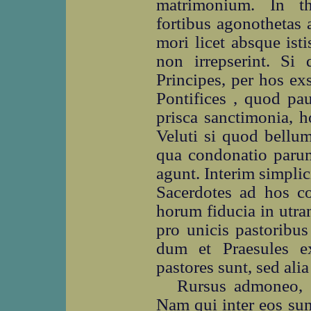
matrimonium. In the
fortibus agonothetas 
mori licet absque ist
non irrepserint. Si
Principes, per hos e
Pontifices , quod pau
prisca sanctimonia, 
Veluti si quod bellum
qua condonatio parum
agunt. Interim simplic
Sacerdotes ad hos co
horum fiducia in utra
pro unicis pastoribu
dum et Praesules e
pastores sunt, sed ali
Rursus admoneo, 
Nam qui inter eos sun