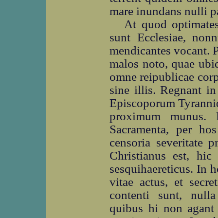
mare inundans nulli pa
At quod optimates
sunt Ecclesiae, nonn
mendicantes vocant. P
malos noto, quae ubiq
omne reipublicae corp
sine illis. Regnant 
Episcoporum Tyrannid
proximum munus. Pe
Sacramenta, per ho
censoria severitate p
Christianus est, hic 
sesquihaereticus. In 
vitae actus, et secre
contenti sunt, null
quibus hi non agant 