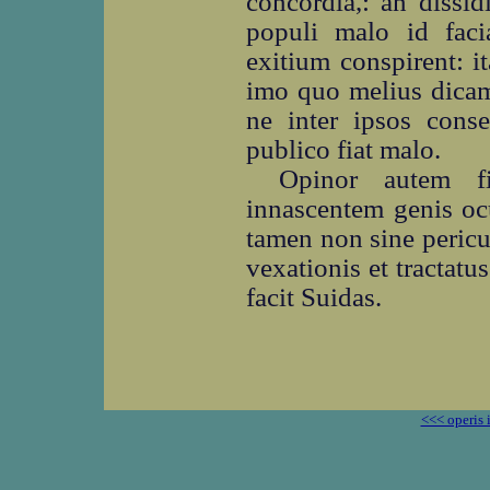
concordia,: an dissi
populi malo id facia
exitium conspirent: i
imo quo melius dicam
ne inter ipsos conse
publico fiat malo.
Opinor autem f
innascentem genis oc
tamen non sine pericu
vexationis et tractat
facit Suidas.
<<< operis 