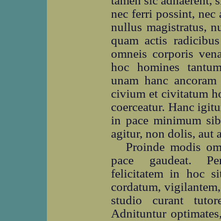
tamen sic adhaerent, s
nec ferri possint, nec
nullus magistratus, nu
quam actis radicibus 
omneis corporis vena
hoc homines tantum
unam hanc ancoram su
civium et civitatum h
coerceatur. Hanc igitu
in pace minimum sibi 
agitur, non dolis, aut 
Proinde modis om
pace gaudeat. Per
felicitatem in hoc s
cordatum, vigilantem,
studio curant tuto
Adnituntur optimates,