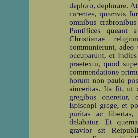
deploro, deplorare. At
carentes, quamvis fu
omnibus crabronibus 
Pontifices queant a
Christianae religi
communierunt, adeo t
occuparunt, et indie
praetextu, quod supe
commendatione primum 
horum non paulo post 
sinceritas. Ita fit, 
gregibus oneretur, 
Episcopi grege, et po
puritas ac libertas
delabatur. Et quema
gravior sit Reipub