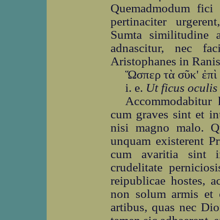
Quemadmodum fici oc
pertinaciter urgere
Sumta similitudine a
adnascitur, nec fac
Aristophanes in Ranis
Ὥσπερ τὰ σῦκ' ἐπὶ
i. e.
Ut ficus oculi
Accommodabitur h
cum graves sint et in
nisi magno malo. Q
unquam existerent Pr
cum avaritia sint in
crudelitate pernicios
reipublicae hostes, 
non solum armis et o
artibus, quas nec Dio