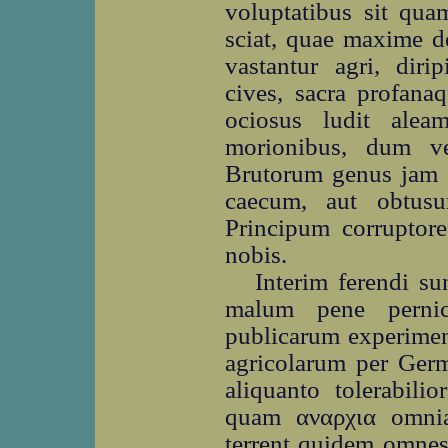
voluptatibus sit qua
sciat, quae maxime de
vastantur agri, diri
cives, sacra profana
ociosus ludit alea
morionibus, dum v
Brutorum genus jam o
caecum, aut obtus
Principum corruptore
nobis.
Interim ferendi su
malum pene pernic
publicarum experimen
agricolarum per Germ
aliquanto tolerabili
quam αναρχια omnia
terrent quidem omnes,