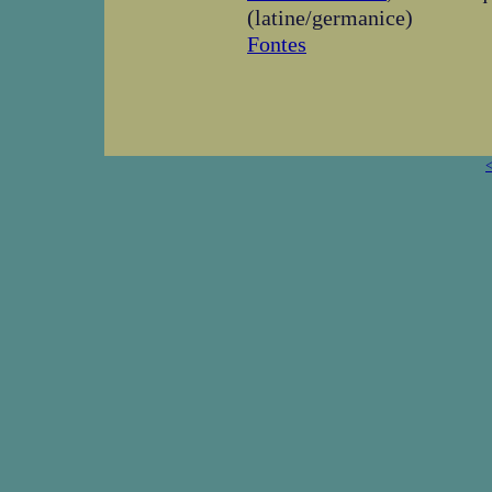
(latine/germanice)
Fontes
<