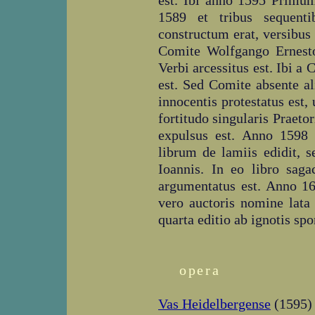
est. Ibi anno 1595 Primum
1589 et tribus sequent
constructum erat, versibus
Comite Wolfgango Ernesto
Verbi arcessitus est. Ibi a
est. Sed Comite absente al
innocentis protestatus est,
fortitudo singularis Praeto
expulsus est. Anno 1598
librum de lamiis edidit, 
Ioannis. In eo libro sag
argumentatus est. Anno 160
vero auctoris nomine lata
quarta editio ab ignotis spo
opera
Vas Heidelbergense
(1595)