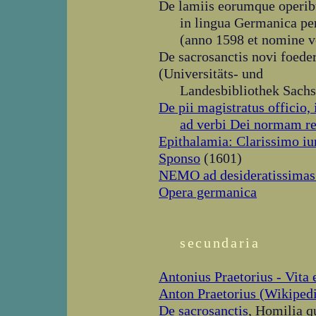
De lamiis eorumque operibu
in lingua Germanica p
(anno 1598 et nomine v
De sacrosanctis novi foede
(Universitäts- und
Landesbibliothek Sach
De pii magistratus officio, 
ad verbi Dei normam r
Epithalamia: Clarissimo iu
Sponso
(1601)
NEMO ad desideratissimas .
Opera germanica
secundaria
Antonius Praetorius - Vita e
Anton Praetorius (Wikiped
De sacrosanctis
, Homilia q