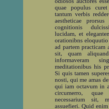
odiosos auctores ess
quae populus curet 
tantum verbis redder
aestheticae prorsus
cognitionis dulci
lucidam, et elegante
orationibns eloquutio 
ad partem practicam 
sit, quam aliquan
informaveram sin
meditationibus his p
Si quis tamen superes
nosti, qui me amas de
qui iam octavum in
circumerro, quae 
necessarium sit, m
assuefieri. Quid enim