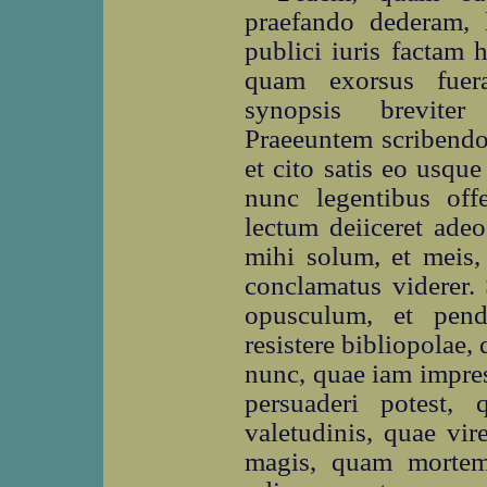
praefando dederam, 
publici iuris factam 
quam exorsus fue
synopsis breviter
Praeeuntem scribendo
et cito satis eo usqu
nunc legentibus of
lectum deiiceret adeo
mihi solum, et meis, 
conclamatus viderer. 
opusculum, et pend
resistere bibliopolae,
nunc, quae iam impres
persuaderi potest
valetudinis, quae vir
magis, quam mortem