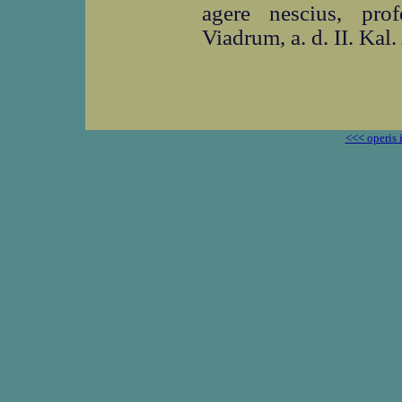
agere nescius, pro
Viadrum, a. d. II. Ka
<<< operis 