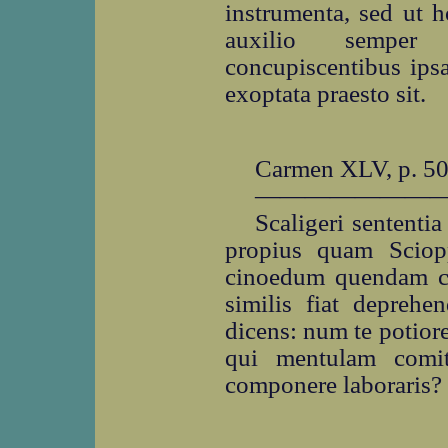
instrumenta, sed ut 
auxilio semper 
concupiscentibus ipsa
exoptata praesto sit.
Carmen XLV, p. 5
―――――――
Scaligeri sentent
propius quam Sciopp
cinoedum quendam cap
similis fiat deprehe
dicens: num te potiorem
qui mentulam comita
componere laboraris?