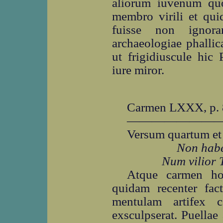
aliorum iuvenum quo
membro virili et qui
fuisse non igno
archaeologiae phallic
ut frigidiuscule hic 
iure miror.
Carmen LXXX, p. 
―――――――
Versum quartum et
Non habe
Num vilior 
Atque carmen ho
quidam recenter fac
mentulam artifex c
exsculpserat. Puella