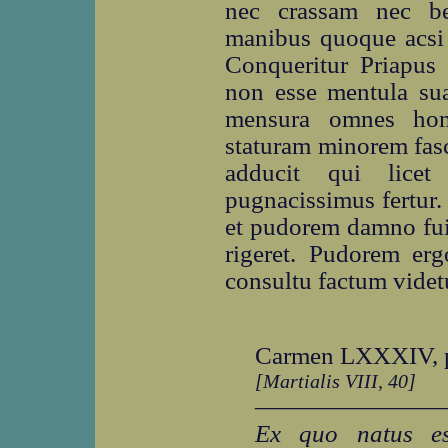
nec crassam nec be
manibus quoque acsi m
Conqueritur Priapus 
non esse mentula sua
mensura omnes hom
staturam minorem fas
adducit qui licet
pugnacissimus fertur.
et pudorem damno fui
rigeret. Pudorem er
consultu factum videtu
Carmen LXXXIV, p
[Martialis VIII, 40]
―――――――
Ex quo natus es