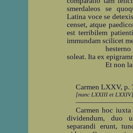
comparatio tam felic
smerdaleos se quoq
Latina voce se detex
censet, atque paedi
est terribilem patien
immundam scilicet mer
hesterno 
soleat. Ita ex epigram
Et non la
Carmen LXXV, p. 
[nunc LXXIII et LXXIV
―――――――
Carmen hoc iuxta 
dividendum, duo ul
separandi erunt, tun