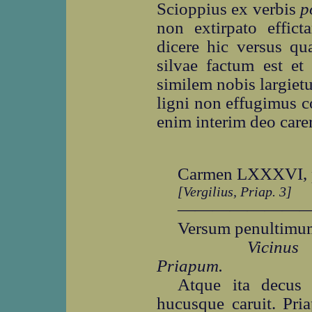
Scioppius ex verbis
p
non extirpato effict
dicere hic versus q
silvae factum est et
similem nobis largietur
ligni non effugimus 
enim interim deo care
Carmen LXXXVI, 
[Vergilius, Priap. 3]
―――――――
Versum penultimu
Vicinus
Priapum.
Atque ita decus 
hucusque caruit. Pri