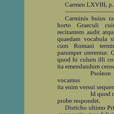
Carmen LXVIII, p.
―――――――
Carminis huius ra
horto Graeculi cu
recitantem audit atqu
quaedam vocabula sib
cum Romani termin
parumper uterentur.
quod hi culum illi c
ita emendandum cens
Psoleon
vocamus
ita enim versui sequen
Id quod n
probe respondet.
Disticho ultimo Pr