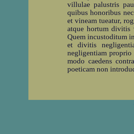
villulae palustris p
quibus honoribus nece
et vineam tueatur, rog
atque hortum divitis 
Quem incustoditum inv
et divitis negligent
negligentiam proprio
modo caedens contr
poeticam non introduc