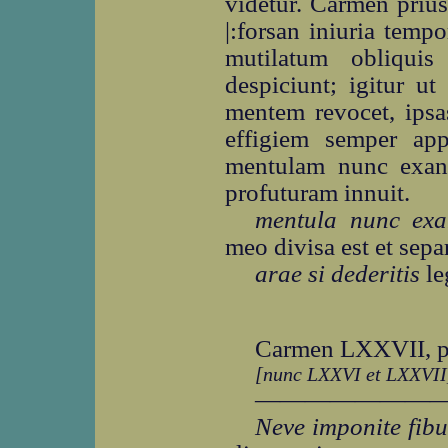
videtur. Carmen priu
|:forsan iniuria tempo
mutilatum obliquis
despiciunt; igitur u
mentem revocet, ipsa
effigiem semper appo
mentulam nunc exan
profuturam innuit.
mentula nunc exa
meo divisa est et separ
arae si dederitis
le
Carmen LXXVII, p
[nunc LXXVI et LXXVII
―――――――
Neve imponite fib