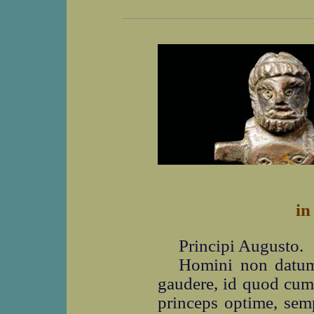
_______________________________________
in
Principi Augusto.
Homini non datum 
gaudere, id quod cum 
princeps optime, sem