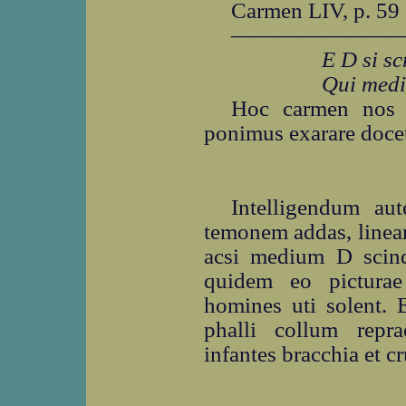
Carmen LIV, p. 59
―――――――
E D si s
Qui mediu
Hoc carmen nos
ponimus exarare doce
Intelligendum a
temonem addas, lineam
acsi medium D scind
quidem eo picturae
homines uti solent.
phalli collum rep
infantes bracchia et c