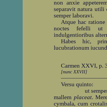
non anxie appeterem,
separavit natura util
semper laboravi.
Atque hac ratione
noctes fefelli 
indulgentioribus alter
Habes hic, pri
lucubrationum iucund
Carmen XXVI, p. 
[nunc XXVII]
―――――――
Versu quinto:
ut sempe
mallem
placeat
. Mere
cymbala, cum crotali