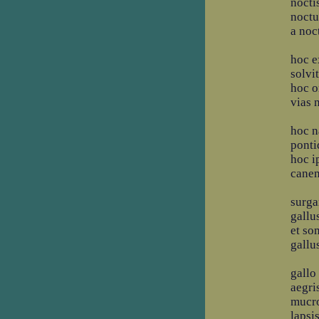
nocti
noctu
a noc
hoc e
solvi
hoc o
vias 
hoc n
ponti
hoc i
canen
surga
gallu
et so
gallu
gallo
aegri
mucro
lapsis