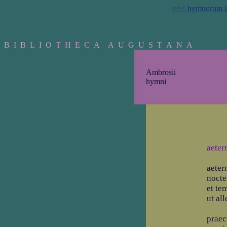
<<< hymnorum i
B I B L I O T H E C A A U G U S T A N A
Ambrosii
hymni
aeter
aeter
nocte
et te
ut al
praec