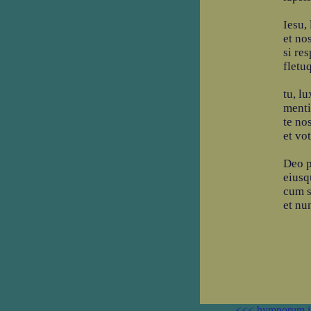
Iesu,
et no
si res
fletu
tu, l
menti
te no
et vo
Deo pa
eiusqu
cum s
et nu
<<< hymnorum i