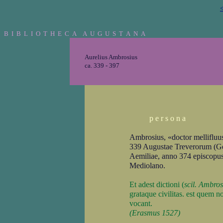
<
B I B L I O T H E C A A U G U S T A N A
Aurelius Ambrosius
ca. 339 - 397
p e r s o n a
Ambrosius, «doctor mellifluu
339 Augustae Treverorum (Ger
Aemiliae, anno 374 episcopus
Mediolano.
Et adest dictioni (
scil. Ambros
grataque civilitas. est quem 
vocant.
(Erasmus 1527)