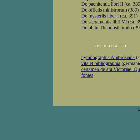
De paenitentia libri II (ca. 38
De officiis ministrorum (389)
De mysteriis liber I
(ca. 391)
De sacramentis libri VI (ca. 3
De obitu Theodosii oratio (39
s e c u n d a r i a
hymnographia Ambrosiana
(a
vita et bibliographia
(germani
certamen de ara Victoriae: Qui
fontes
<