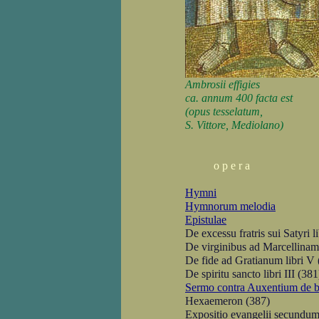
Ambrosii effigies
ca. annum 400 facta est
(opus tesselatum,
S. Vittore, Mediolano)
o p e r a
Hymni
Hymnorum melodia
Epistulae
De excessu fratris sui Satyri li
De virginibus ad Marcellinam
De fide ad Gratianum libri V 
De spiritu sancto libri III (381
Sermo contra Auxentium de ba
Hexaemeron (387)
Expositio evangelii secundu