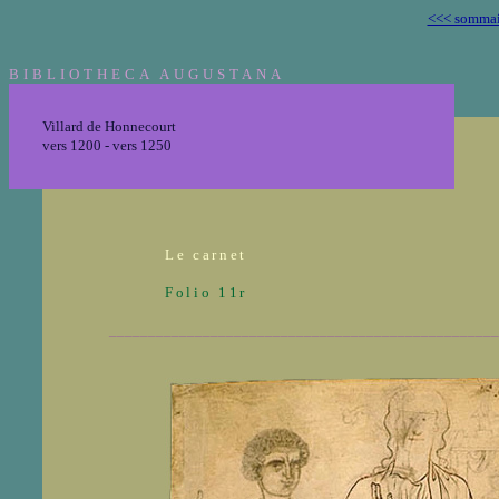
<<< sommai
BIBLIOTHECA AUGUSTANA
Villard de Honnecourt
vers 1200 - vers 1250
Le carnet
Folio 11r
__________________________________________________