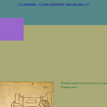
<<< sommaire
<<< page précédente
page suivante >>>
________________________________________________
Homme tenant un faucon sur son poi
Femme assis.