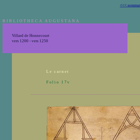
<<< sommai
BIBLIOTHECA AUGUSTANA
Villard de Honnecourt
vers 1200 - vers 1250
Le carnet
Folio 17v
__________________________________________________