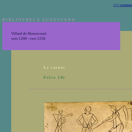
<<< sommai
BIBLIOTHECA AUGUSTANA
Villard de Honnecourt
vers 1200 - vers 1250
Le carnet
Folio 19r
__________________________________________________