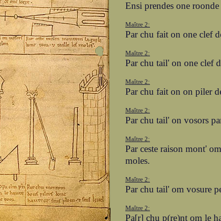
Ensi prendes one roonde e
Maître 2:
Par chu fait on one clef del
Maître 2:
Par chu tail' on one clef 
Maître 2:
Par chu fait on on piler d
Maître 2:
Par chu tail' on vosors p
Maître 2:
Par ceste raison mont' om l
moles.
Maître 2:
Par chu tail' om vosure p
Maître 2:
Pa[r] chu p(re)nt om le h