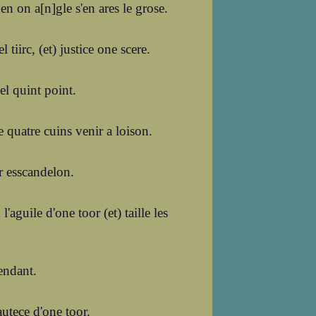
n on a[n]gle s'en ares le grose.
 tiirc, (et) justice one scere.
del quint point.
e quatre cuins venir a loison.
ar esscandelon.
'aguile d'one toor (et) taille les
endant.
autece d'one toor.