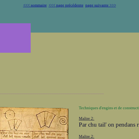
<<< sommaire
<<< page précédente
page suivante >>>
________________________________________________
Techniques d'engins et de construct
Maître 2:
Par chu tail' on pendans r
Maître 2: