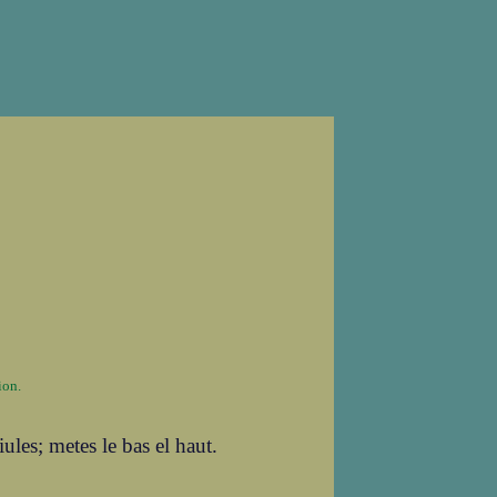
ion.
iules; metes le bas el haut.