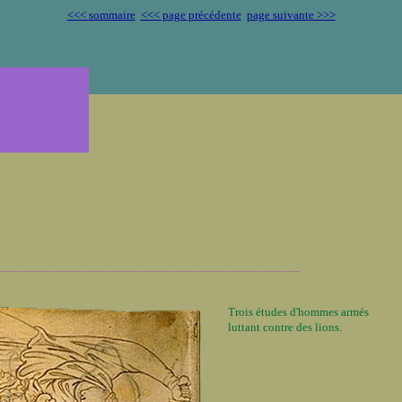
<<< sommaire
<<< page précédente
page suivante >>>
________________________________________________
Trois études d'hommes armés
luttant contre des lions.