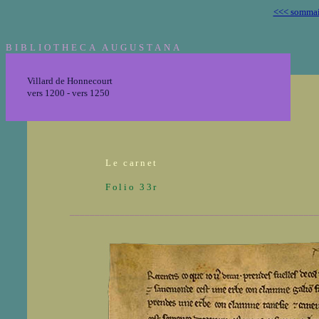
<<< sommai
BIBLIOTHECA AUGUSTANA
Villard de Honnecourt
vers 1200 - vers 1250
Le carnet
Folio 33r
__________________________________________________