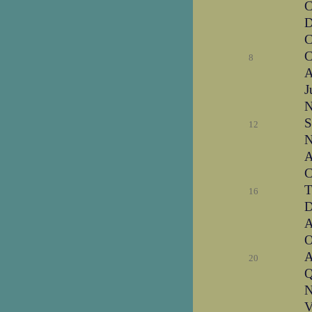
C
D
C
C
8
A
J
N
S
12
N
A
C
T
16
D
A
O
A
20
Q
N
V