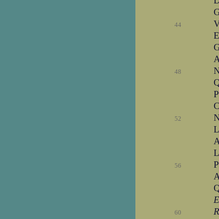
D
G
V
44
E
G
A
N
48
Q
P
C
N
52
L
A
L
P
56
A
Q
E
R
60