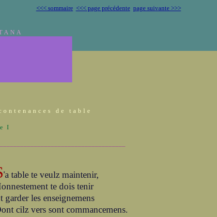
<<< sommaire
<<< page précédente
page suivante >>>
TANA
contenances de table
e I
_____________________________________
S
'a table te veulz maintenir,
onnestement te dois tenir
t garder les enseignemens
ont cilz vers sont commancemens.