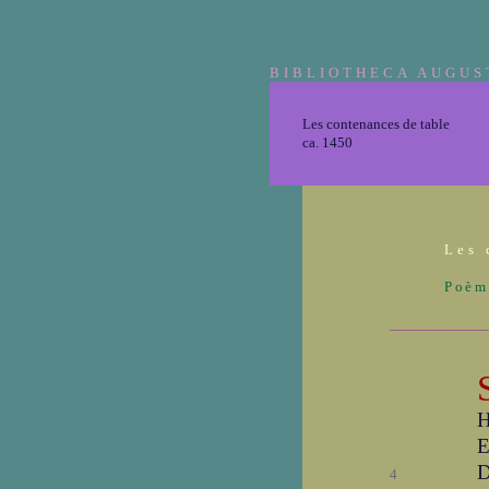
BIBLIOTHECA AUGUS
Les contenances de table
ca. 1450
Les 
Poèm
_____________
H
E
D
4