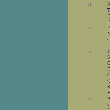
N
24
T
D
D
E
28
N
C
E
T
32
S
G
D
C
36
Q
S
V
A
40
C