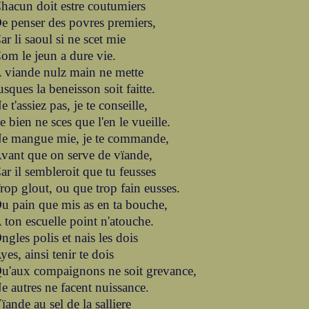
hacun doit estre coutumiers
e penser des povres premiers,
ar li saoul si ne scet mie
om le jeun a dure vie.
 viande nulz main ne mette
usques la beneisson soit faitte.
e t'assiez pas, je te conseille,
e bien ne sces que l'en le vueille.
e mangue mie, je te commande,
vant que on serve de vïande,
ar il sembleroit que tu feusses
rop glout, ou que trop fain eusses.
u pain que mis as en ta bouche,
 ton escuelle point n'atouche.
ngles polis et nais les dois
yes, ainsi tenir te dois
u'aux compaignons ne soit grevance,
e autres ne facent nuissance.
ïande au sel de la salliere